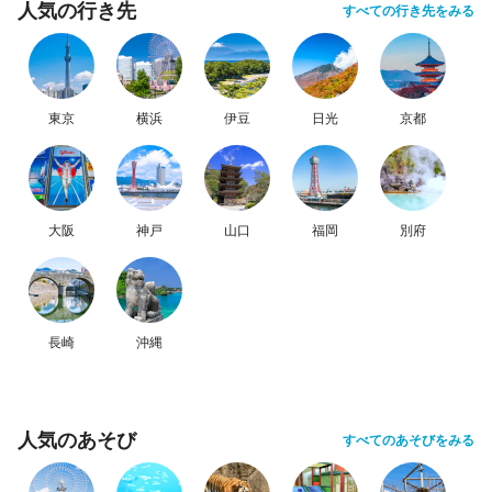
人気の行き先
すべての行き先をみる
東京
横浜
伊豆
日光
京都
大阪
神戸
山口
福岡
別府
長崎
沖縄
人気のあそび
すべてのあそびをみる