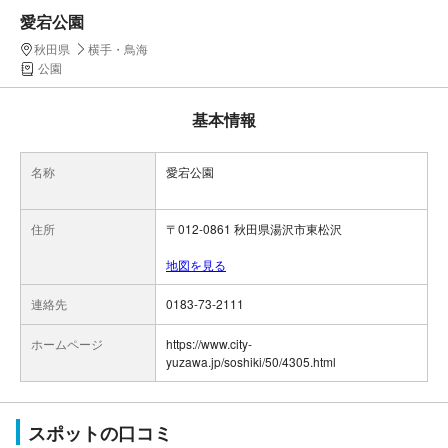
愛宕公園
秋田県
横手・鳥海
公園
基本情報
名称
愛宕公園
住所
〒012-0861 秋田県湯沢市東松沢
地図を見る
連絡先
0183-73-2111
ホームページ
https://www.city-
yuzawa.jp/soshiki/50/4305.html
スポットの口コミ