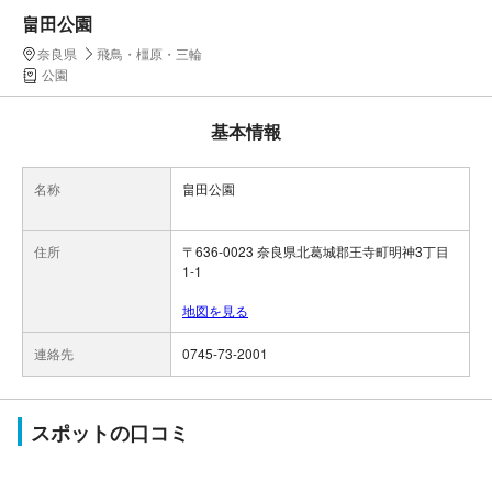
畠田公園
奈良県
飛鳥・橿原・三輪
公園
基本情報
名称
畠田公園
住所
〒636-0023 奈良県北葛城郡王寺町明神3丁目
1-1
地図を見る
連絡先
0745-73-2001
スポットの口コミ