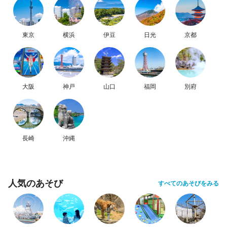
東京
横浜
伊豆
日光
京都
大阪
神戸
山口
福岡
別府
長崎
沖縄
人気のあそび
すべてのあそびをみる