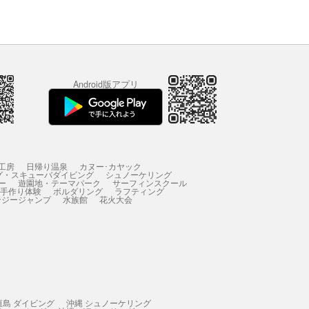
Android版アプリ
工房
日帰り温泉
カヌー･カヤック
グ・スキューバダイビング
シュノーケリング
ー
遊園地・テーマパーク
サーフィンスクール
 手作り体験
ボルダリング
ラフティング
ンジージャンプ
水族館
花火大会
垣島 ダイビング
沖縄 シュノーケリング