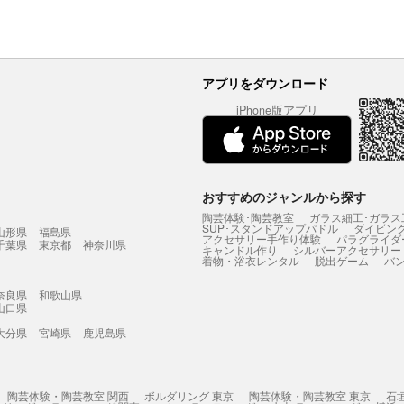
アプリをダウンロード
iPhone版アプリ
おすすめのジャンルから探す
陶芸体験･陶芸教室
ガラス細工･ガラス
SUP･スタンドアップパドル
ダイビン
山形県
福島県
アクセサリー手作り体験
パラグライダ
千葉県
東京都
神奈川県
キャンドル作り
シルバーアクセサリー
着物・浴衣レンタル
脱出ゲーム
バ
奈良県
和歌山県
山口県
大分県
宮崎県
鹿児島県
陶芸体験・陶芸教室 関西
ボルダリング 東京
陶芸体験・陶芸教室 東京
石