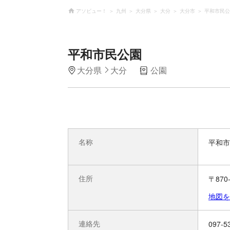
アソビュー！
九州
大分県
大分
大分市
平和市民公
平和市民公園
大分県
大分
公園
名称
平和市
住所
〒87
地図を
連絡先
097-5