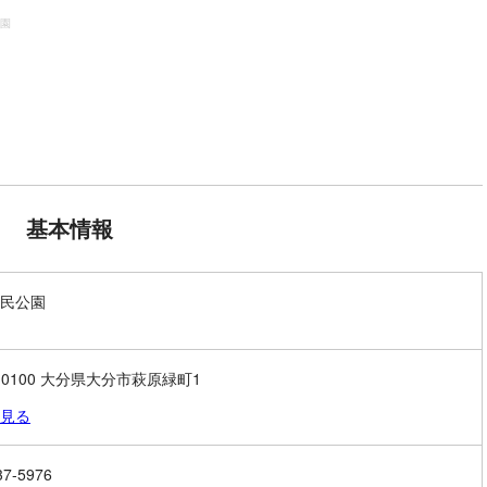
園
基本情報
民公園
0-0100 大分県大分市萩原緑町1
見る
37-5976