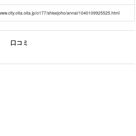
/www.city.oita.oita.jp/o177/shisejoho/annai/1040109925525.html
口コミ