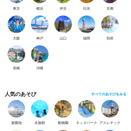
東京
横浜
伊豆
日光
京都
大阪
神戸
山口
福岡
別府
長崎
沖縄
人気のあそび
すべてのあそびをみる
遊園地
水族館
動物園
キッズパーク
アスレチック