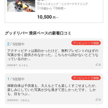
キャニオニング・シャワークライミング
10歳から
5時間 ~
10,500
〜
円
グッドリバー 滑床ベースの新着口コミ
2
/
アソビュー！で体験
5段階中
アクティビティは面白かったけど、無料プレゼントのはずの
写真が全く提供されなかった。こちらから訊かないとどうな
っているのか...
0
いいね
2026/8/7
カメさん
1
/
アソビュー！で体験
5段階中
体験自体は子供達も、大人もとても楽しくすごせましたが、
楽しみにしていた写真が少な過ぎて悲しかったです。 しか
も、目をつぶ...
0
いいね
2025/8/21
ぐめさん