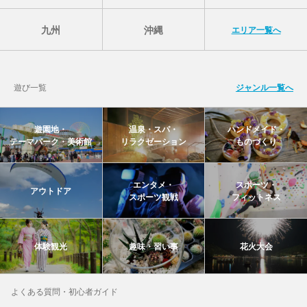
九州
沖縄
エリア一覧へ
遊び一覧
ジャンル一覧へ
遊園地・
温泉・スパ・
ハンドメイド・
テーマパーク・美術館
リラクゼーション
ものづくり
エンタメ・
スポーツ・
アウトドア
スポーツ観戦
フィットネス
体験観光
趣味・習い事
花火大会
よくある質問・初心者ガイド