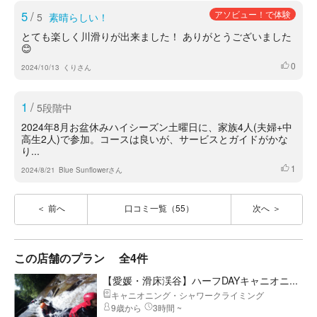
5
/
アソビュー！で体験
5
素晴らしい！
とても楽しく川滑りが出来ました！ ありがとうございました
😊
0
いいね
2024/10/13
くりさん
1
/
5段階中
2024年8月お盆休みハイシーズン土曜日に、家族4人(夫婦+中
高生2人)で参加。コースは良いが、サービスとガイドがかな
り...
1
いいね
2024/8/21
Blue Sunflowerさん
前へ
口コミ一覧（55）
次へ
この店舗のプラン
全4件
【愛媛・滑床渓谷】ハーフDAYキャニオニ...
キャニオニング・シャワークライミング
9歳から
3時間 ~