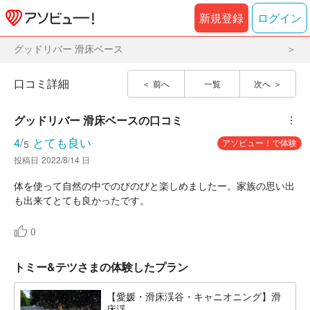
新規登録
ログイン
グッドリバー 滑床ベース
口コミ詳細
前へ
一覧
次へ
グッドリバー 滑床ベース
の口コミ
︙
4
/
とても良い
アソビュー！で体験
5
投稿日
2022/8/14 日
体を使って自然の中でのびのびと楽しめましたー。家族の思い出
も出来てとても良かったです。
0
トミー&テツさまの体験したプラン
【愛媛・滑床渓谷・キャニオニング】滑
床渓...