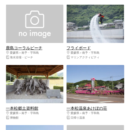
鹿島コーラルビーチ
フライボード
愛媛県
南予・宇和島
愛媛県
南予・宇和島
海水浴場・ビーチ
マリンアクティビティ
一本松郷土資料館
一本松温泉あけぼの荘
愛媛県
南予・宇和島
愛媛県
南予・宇和島
博物館
日帰り温泉