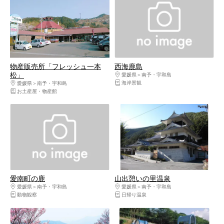
物産販売所「フレッシュ一本
西海鹿島
松」
愛媛県
南予・宇和島
海岸景観
愛媛県
南予・宇和島
お土産屋・物産館
愛南町の鹿
山出憩いの里温泉
愛媛県
南予・宇和島
愛媛県
南予・宇和島
動物観察
日帰り温泉