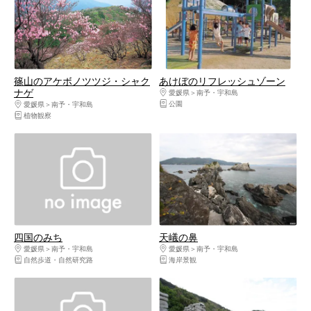
篠山のアケボノツツジ・シャク
あけぼのリフレッシュゾーン
ナゲ
愛媛県
南予・宇和島
公園
愛媛県
南予・宇和島
植物観察
四国のみち
天嶬の鼻
愛媛県
南予・宇和島
愛媛県
南予・宇和島
自然歩道・自然研究路
海岸景観