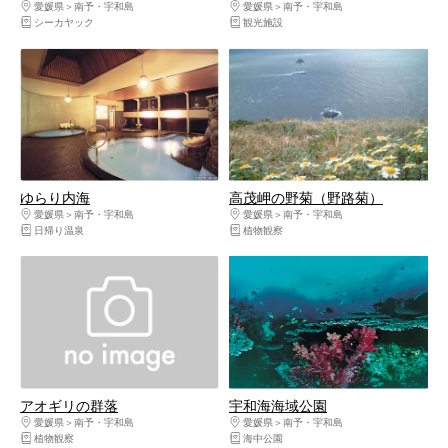
愛媛県
南予・宇和島
愛媛県
南予・宇和島
シーカヤック
観光施設
ゆらり内海
高茂岬の野菊（野路菊）
愛媛県
南予・宇和島
愛媛県
南予・宇和島
日帰り温泉
植物観察
アオギリの群落
宇和海海域公園
愛媛県
南予・宇和島
愛媛県
南予・宇和島
植物観察
海中公園