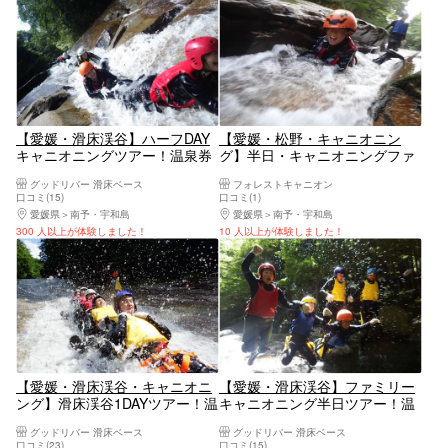
【愛媛・滑床渓谷】ハーフDAY
【愛媛・松野・キャニオニン
キャニオニングツアー！温泉券
グ】半日・キャニオニングファ
&ツアー写真プレゼント♪
ミリーコース（3時間・温泉
グッドリバー 滑床ベース
フォレストキャニオン
券・写真無料プレゼント）
口コミ(15)
口コミ(1)
愛媛県
南予・宇和島
愛媛県
南予・宇和島
300 人以上が体験しました！
10 人以上が体験しました！
【愛媛・滑床渓谷・キャニオニ
【愛媛・滑床渓谷】ファミリー
ング】滑床渓谷1DAYツアー！温
キャニオニング半日ツアー！温
泉券&ツアー写真プレゼント♪
泉券＆画像ダウンロードプレゼ
グッドリバー 滑床ベース
グッドリバー 滑床ベース
ント！
口コミ(23)
口コミ(15)