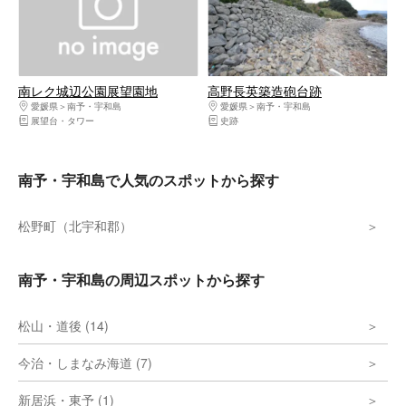
南レク城辺公園展望園地
高野長英築造砲台跡
愛媛県
南予・宇和島
愛媛県
南予・宇和島
展望台・タワー
史跡
南予・宇和島で人気のスポットから探す
松野町（北宇和郡）
南予・宇和島の周辺スポットから探す
松山・道後 (14)
今治・しまなみ海道 (7)
新居浜・東予 (1)