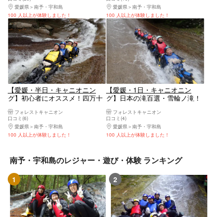
愛媛県
南予・宇和島
愛媛県
南予・宇和島
100 人以上が体験しました！
100 人以上が体験しました！
【愛媛・半日・キャニオニン
【愛媛・1日・キャニオニン
グ】初心者にオススメ！四万十
グ】日本の滝百選・雪輪ノ滝！
川の源流・滑床渓谷を満喫しよ
高さ40メートルを滑り降りよ
フォレストキャニオン
フォレストキャニオン
う！
う！
口コミ(6)
口コミ(4)
愛媛県
南予・宇和島
愛媛県
南予・宇和島
100 人以上が体験しました！
100 人以上が体験しました！
南予・宇和島のレジャー・遊び・体験 ランキング
1
2