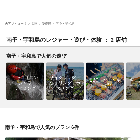
アソビュー！
四国
愛媛県
南予・宇和島
南予・宇和島のレジャー・遊び・体験 ： 2 店舗
南予・宇和島で人気の遊び
キャニオニン
サイクリング・
BBQ（バーベキ
キャ
グ・シャワーク
ツーリング・ポ
ュー場）
ート
ライミング
タリング
南予・宇和島で人気のプラン 6件