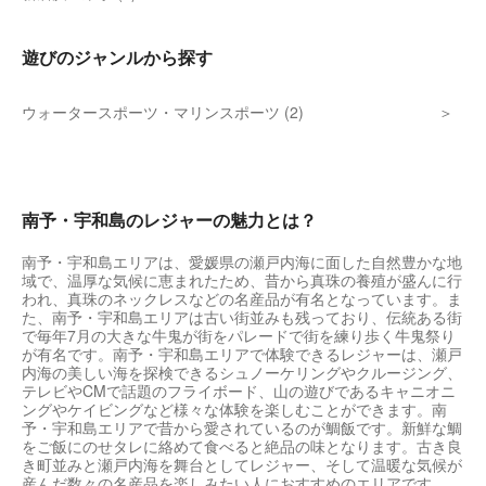
遊びのジャンルから探す
ウォータースポーツ・マリンスポーツ (2)
南予・宇和島のレジャーの魅力とは？
南予・宇和島エリアは、愛媛県の瀬戸内海に面した自然豊かな地
域で、温厚な気候に恵まれたため、昔から真珠の養殖が盛んに行
われ、真珠のネックレスなどの名産品が有名となっています。ま
た、南予・宇和島エリアは古い街並みも残っており、伝統ある街
で毎年7月の大きな牛鬼が街をパレードで街を練り歩く牛鬼祭り
が有名です。南予・宇和島エリアで体験できるレジャーは、瀬戸
内海の美しい海を探検できるシュノーケリングやクルージング、
テレビやCMで話題のフライボード、山の遊びであるキャニオニ
ングやケイビングなど様々な体験を楽しむことができます。南
予・宇和島エリアで昔から愛されているのが鯛飯です。新鮮な鯛
をご飯にのせタレに絡めて食べると絶品の味となります。古き良
き町並みと瀬戸内海を舞台としてレジャー、そして温暖な気候が
産んだ数々の名産品を楽しみたい人におすすめのエリアです。