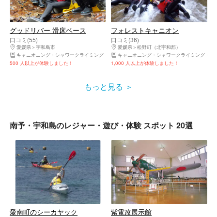
グッドリバー 滑床ベース
フォレストキャニオン
口コミ(55)
口コミ(36)
愛媛県
宇和島市
愛媛県
松野町（北宇和郡）
キャニオニング・シャワークライミング
キャニオニング・シャワークライミング
ラ
500 人以上が体験しました！
1,000 人以上が体験しました！
もっと見る
南予・宇和島のレジャー・遊び・体験 スポット 20選
愛南町のシーカヤック
紫電改展示館