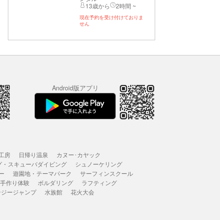
13歳から
2時間 ~
現在予約を受け付けておりま
せん
Android版アプリ
工房
日帰り温泉
カヌー･カヤック
グ・スキューバダイビング
シュノーケリング
ー
遊園地・テーマパーク
サーフィンスクール
 手作り体験
ボルダリング
ラフティング
ンジージャンプ
水族館
花火大会