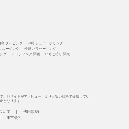
垣島 ダイビング
沖縄 シュノーケリング
 クルージング
沖縄 パラセーリング
ィング
ラフティング 関西
いちご狩り 関東
態で、他サイトがアソビュー！よりも安い価格で提供してい
象となります。
ついて
利用規約
運営会社