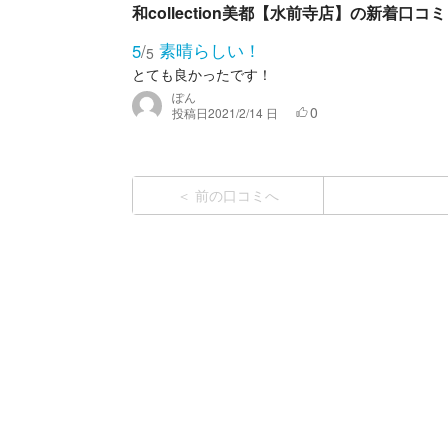
和collection美都【水前寺店】の新着口コミ
素晴らしい！
5
/
5
とても良かったです！
ぽん
0
投稿日
2021/2/14 日
前の口コミへ