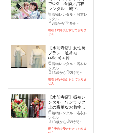
でOK! 着物／浴衣
レンタル 城下...
着物レンタル・浴衣レ
ンタル
3歳から
10分 ~
現在予約を受け付けておりま
せん
【水前寺店】女性袴
プラン 通常袖
(49cm)＋袴
着物レンタル・浴衣レ
ンタル
13歳から
2時間 ~
現在予約を受け付けておりま
せん
【水前寺店】振袖レ
ンタル ワンラック
上の豪華なお着物...
着物レンタル・浴衣レ
ンタル
13歳から
2時間 ~
現在予約を受け付けておりま
せん