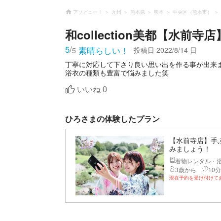
アソビュー！
九州
熊本県
熊本
中央区（熊本市）
和collection美都【水前寺店
5
/
素晴らしい！
投稿日
2022/8/14 日
5
丁寧に対応して下さり良い思い出を作る事が出来
浴衣の種類も豊富で悩みました笑
いいね
0
ひろさまの体験したプラン
【水前寺店】手
みましょう！
着物レンタル・
3歳から
10分
現在予約を受け付けて