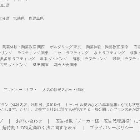
山口県
大分県
宮崎県
鹿児島県
陶芸体験・陶芸教室 関西
ボルダリング 東京
陶芸体験・陶芸教室 東京
石
ケリング
ラフティング 関東
ニセコ ラフティング
水上 ラフティング
横浜
奥多摩 ラフティング
串本 ダイビング
鬼怒川 ラフティング
球磨川 ラフテ
古島 ダイビング
SUP 関東
花火大会 関東
アソビュー！ギフト
人気の観光スポット情報
プラン（体験内容、利用日、参加条件、キャンセル規約などの基本情報）が同じ状
いたします。ただし、比較する料金は誰でも確認できる一般公開したプランのみが対
プ
お問い合わせ
広告掲載（メーカー様・広告代理店様）に
！超特割！の特定商取引法に関する表示
プライバシーポリシー