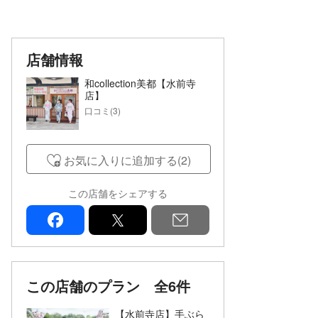
店舗情報
和collection美都【水前寺
店】
口コミ(3)
お気に入りに追加する(2)
この店舗をシェアする
facebook
x
mail
この店舗のプラン
全6件
【水前寺店】手ぶら