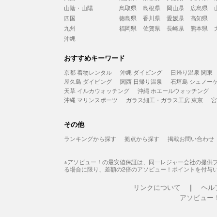
山陰・山陽
鳥取県
島根県
岡山県
広島県
四国
徳島県
香川県
愛媛県
高知県
九州
福岡県
佐賀県
長崎県
熊本県
沖縄
おすすめキーワード
京都 着物レンタル
沖縄 ダイビング
日帰り温泉 関東
屋久島 ダイビング
関西 日帰り温泉
石垣島 シュノー
天草 イルカウォッチング
沖縄 ホエールウォッチング
沖縄 マリンスポーツ
ガラス細工・ガラス工房 東京
宮
その他
ランキングから探す
拠点から探す
掲載お問い合わせ
※アソビュー！の最安値保証は、同一レジャー会社の提供
る場合に限り、差額の2倍のアソビュー！ポイントを付与
リンクについて
ヘル
アソビュー