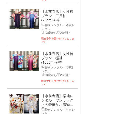
【水前寺店】女性袴
プラン 二尺袖
(75cm)＋袴
着物レンタル・浴衣レ
ンタル
13歳から
2時間 ~
現在予約を受け付けておりま
せん
【水前寺店】女性袴
プラン 振袖
(105cm)＋袴
着物レンタル・浴衣レ
ンタル
13歳から
2時間 ~
現在予約を受け付けておりま
せん
【水前寺店】振袖レ
ンタル ワンラック
上の豪華なお着物...
着物レンタル・浴衣レ
ンタル