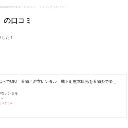
和collection美都【水前寺店】
ひろ さまの口コミ
】
の口コミ
ました！
ぶらでOK! 着物／浴衣レンタル 城下町熊本観光を着物姿で楽し
浴衣レンタル
 ~
おりません