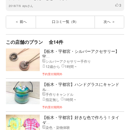
3
いいね
2018/7/6
ayuさん
前へ
口コミ一覧（9）
次へ
この店舗のプラン
全14件
【栃木・宇都宮・シルバーアクセサリー】
宇...
シルバーアクセサリー手作り
12歳から
1時間 ~
予約受付期間外
【栃木・宇都宮】ハンドグラスにキャンド
ル...
手作りキャンドル
指定無し
1時間 ~
予約受付期間外
【栃木・宇都宮】好きな色で作ろう！タイ
ダ...
染色・染物体験