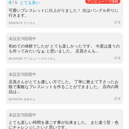
4
/
アソビュー！で体験
5
とても良い
可愛いブレスレットに仕上がりました！ 次はバングル作りに
行きます。
0
いいね
2020/9/13
たーさん
未設定/5段階中
初めての体験でしたが とても楽しかったです。 今度は違うの
も作ってみたいなぁ と思いました。 店員さんも...
0
いいね
2019/4/30
アソビュー！ゲストさん
未設定/5段階中
店員さんがとても優しい方でした。 丁寧に教えて下さったお
陰で素敵なブレスレットを作ることができました。 店内の商
品は...
0
いいね
2019/3/30
ゆきさん
未設定/5段階中
とても楽しい時間を過ごす事が出来ました。 また違う型・色
にチャレンジしたいと思いです。