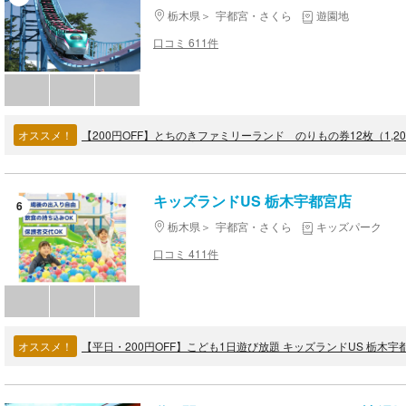
栃木県
宇都宮・さくら
遊園地
口コミ 611件
オススメ！
【200円OFF】とちのきファミリーランド のりもの券12枚（1,2
キッズランドUS 栃木宇都宮店
6
栃木県
宇都宮・さくら
キッズパーク
口コミ 411件
オススメ！
【平日・200円OFF】こども1日遊び放題 キッズランドUS 栃木宇