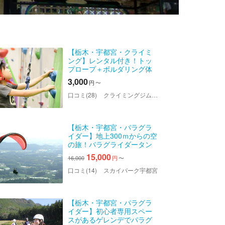
【栃木・宇都宮・クライミ
ング】レンタル付き！トッ
プロープ＋ボルダリング体
験（時間無制限）
3,000
円
〜
口コミ(28)
クライミングジム ゼロ下栗店
【栃木・宇都宮・パラグラ
イダー】地上300ｍからの空
の旅！パラグライダータン
デム体験
15,000
16,000
円
〜
口コミ(14)
スカイパーク宇都宮
【栃木・宇都宮・パラグラ
イダー】初心者専用スペー
スがあるゲレンデでパラグ