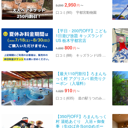
2,950
3,200
円
〜
口コミ(90)
宇都宮動物園
【平日・200円OFF】こども
1日遊び放題 キッズランド
US 栃木宇都宮店
800
1,000
円
〜
口コミ(88)
キッズランドUS 栃木宇都宮店
【最大110円割引】ろまんち
っく村 アグリスパ 前売りク
ーポン（入場料）
910
1,020
円
〜
口コミ(635)
道の駅うつのみや ろまんちっく村 アグリスパ
【350円OFF】ろまんちっく
村 湯処あぐり 入浴＋御食
事（生ゆば弁当orゆめポー