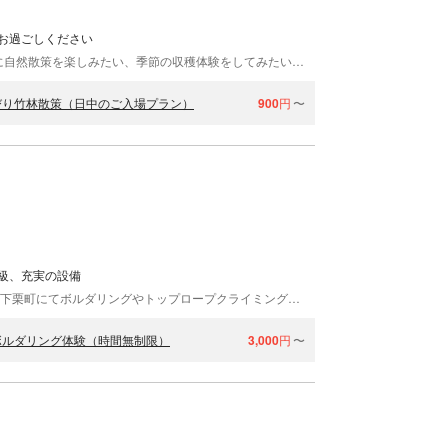
お過ごしください
東京ドーム5個分の敷地に広がる圧巻の竹林。気軽に自然散策を楽しみたい、季節の収穫体験をしてみたい、素敵な写真を撮りたい、子供と遊びたい、ワンちゃんとお散歩したい、お昼寝したい、野宿（キャンプ）したい、ただ癒されたい、そんな願いがすべて叶う場所になっています。 そして映画やテレビCM、ドラマ、PVなどのロケ地としても有名な若山農場の竹林は、どこを切り取っても「映える」と話題です。カメラや携帯片手にいらっしゃるお客様が増えています。
びり竹林散策（日中のご入場プラン）
900
円
〜
級、充実の設備
クライミングジム ゼロ下栗店では、栃木県宇都宮市下栗町にてボルダリングやトップロープクライミングが楽しめます。リード壁・トップロープ壁・スピードクライミング壁・ムーンボード・トレーニング壁・ボルダリング壁と設備充実！オートビレイも設置しており、お1人でも楽しめます。ショップも併設。レンタルグッズも多数揃えているので、「これから始めたい！」という方にも最適です。
ボルダリング体験（時間無制限）
3,000
円
〜