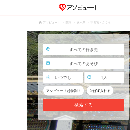
アソビュー！
関東
栃木県
宇都宮・さくら
すべての行き先
すべてのあそび
いつでも
1
人
アソビュー！超特割！
並ばず入れる
検索する