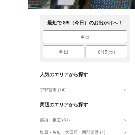
最短で 8/9（今日）のお出かけへ！
今日
明日
8/15(土)
人気のエリアから探す
宇都宮市 (14)
周辺のエリアから探す
那須・板室 (31)
塩原・矢板・大田原・西那須野 (4)