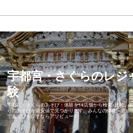
宇都宮・さくらのレジ
験
宇都宮・さくらのあそび・体験を14店舗から検索･比較。
らのあそびが最安値で見つかります。みんなの体験・思い
であそびを探すならアソビュー！