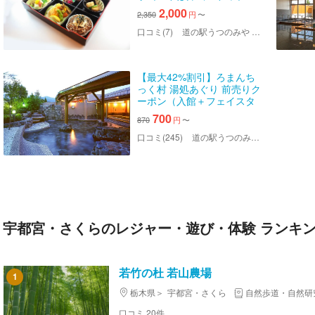
ク とんかつ膳）
2,000
2,350
円
〜
口コミ(7)
道の駅うつのみや ろまんちっく村 湯処あぐり
【最大42%割引】ろまんち
っく村 湯処あぐり 前売りク
ーポン（入館＋フェイスタ
オル）
700
870
円
〜
口コミ(245)
道の駅うつのみや ろまんちっく村 湯処あぐり
宇都宮・さくらのレジャー・遊び・体験 ランキ
若竹の杜 若山農場
1
栃木県
宇都宮・さくら
自然歩道・自然研
口コミ 20件