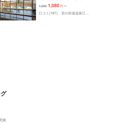
＋レンタルバスタオル付）
1,080
1,200
円
〜
口コミ(187)
宮の街道温泉江戸遊
ング
究路