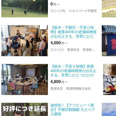
得なセットプラン！
0
円
〜
口コミ(15)
スカイパーク宇都宮
【栃木・宇都宮・手造り味
噌】創業400年の老舗味噌屋
がお伝えする、世界にひと
つだけの手造り味噌仕込み
4,000
円
〜
体験。親子で一緒に豊かな
食育体験をしてみません
口コミ(1)
青源本店 青源味噌株式会社
か。
【栃木・手造り味噌】創業
400年の老舗味噌屋がお伝え
する、世界にひとつだけの
手造り味噌仕込み体験。米
4,800
円
〜
麹だけでなく麦麹や大豆麹
を使った配合割合の異なる
青源本店 青源味噌株式会社
ハイレベルなお味噌を仕込
んでみま...
超特割！【アソビュー！限
定】宇都宮動物園 大人ペア
入園券