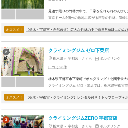
見渡す限りの竹林の中で、日常を忘れられのんびり
オススメ！
【栃木・宇都宮・自然歩道】広大な竹林の中で非日常体験…のん
クライミングジム ゼロ下栗店
2
栃木県
宇都宮・さくら
ボルダリング
口コミ 28件
栃木県宇都宮市下栗町でボルダリング！北関東最大
オススメ！
【栃木・宇都宮・クライミング】レンタル付き！トップロープ＋
クライミングジムZERO 宇都宮店
3
栃木県
宇都宮・さくら
ボルダリング