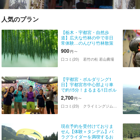
人気のプラン
【栃木・宇都宮・自然歩
道】広大な竹林の中で非日
常体験…のんびり竹林散策
（日中のご入場プラン）
900
円
〜
口コミ(20)
若竹の杜 若山農場
【宇都宮・ボルダリング1
日】宇都宮市中心部より車
で約15分！まるまる1日ボル
ダリングを体験！ビジター
2,700
円
〜
コース
口コミ(23)
クライミングジムZERO 宇都宮店
現在予約を受付けておりま
せん【体験＋タンデム】パ
ラグライダーを満喫するお