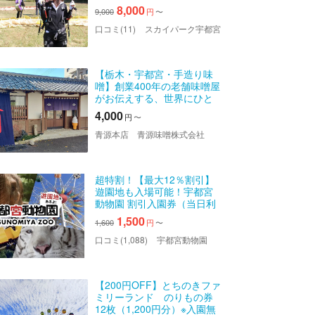
ライダー体験！
8,000
9,000
円
〜
口コミ(11)
スカイパーク宇都宮
【栃木・宇都宮・手造り味
噌】創業400年の老舗味噌屋
がお伝えする、世界にひと
つだけの手造り味噌仕込み
4,000
円
〜
体験。初めての方もしっか
りサポートいたします！
青源本店 青源味噌株式会社
超特割！【最大12％割引】
遊園地も入場可能！宇都宮
動物園 割引入園券（当日利
用可）
1,500
1,600
円
〜
口コミ(1,088)
宇都宮動物園
【200円OFF】とちのきファ
ミリーランド のりもの券
12枚（1,200円分）※入園無