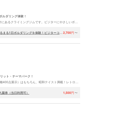
ボルダリング体験！
クライミングジムZERO宇都宮店は、栃木県宇都宮市にあるクライミングジムです。ビジターにやさしいボルダリング体験を開催しています。 各々レベルに応じたボルダリングスクールを開催中 栃木県宇都宮市を拠点にボルダリングの楽しさと可能性を発信している、クライミングZERO宇都宮店は県内でも有数の屋内クライミングジムです。さまざまなレベルに応じたスクールを展開しているので、興味があってもなかなか参加することができなかった方でも、気軽にお立ち寄りいただけます。 体力に自信がない方でも気軽にはじめられます 筋肉よりもバランス感覚が大事なボルダリング。一般的に言われるのは、はしごを登る程度の力があれば、誰でもボルダリングはできます。参加者の中には、お子様や女性の方も多くいらっしゃいます。汗をかいてもよくて動きやすい服装なら、今すぐにでもはじめられますよ。 クライミングウォールを登った時の達成感を、ぜひ味わってください。みなさまのお越しを心よりお待ちしています。
【宇都宮・ボルダリング1日】宇都宮市中心部より車で約15分！まるまる1日ボルダリングを体験！ビジターコース
2,700
円
〜
ブリット・テーマパーク！
動物と距離ちか！息づかいも感じられる動物園（90種400点展示）はもちろん、昭和テイスト満載！レトロ機種満載の遊園地も楽しめる！夏場はプール、冬期は釣り堀も？！観覧車やジェットコースター、ゴーカートなど豊富なアトラクション！宇都宮ICから5分圏内で、日光・那須方面からのアクセスも抜群です♪
入園券（当日利用可）
1,500
円
〜