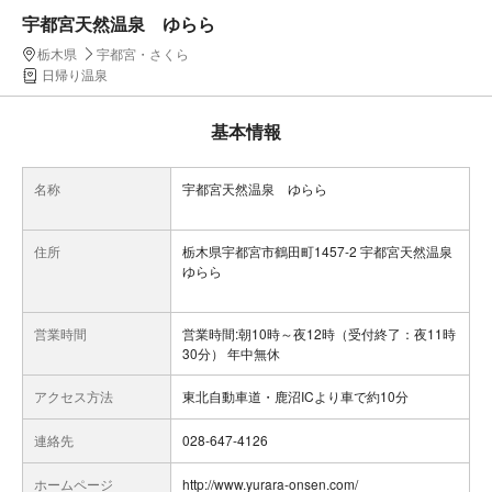
宇都宮天然温泉 ゆらら
栃木県
宇都宮・さくら
日帰り温泉
基本情報
名称
宇都宮天然温泉 ゆらら
住所
栃木県宇都宮市鶴田町1457-2 宇都宮天然温泉
ゆらら
営業時間
営業時間:朝10時～夜12時（受付終了：夜11時
30分） 年中無休
アクセス方法
東北自動車道・鹿沼ICより車で約10分
連絡先
028-647-4126
ホームページ
http://www.yurara-onsen.com/