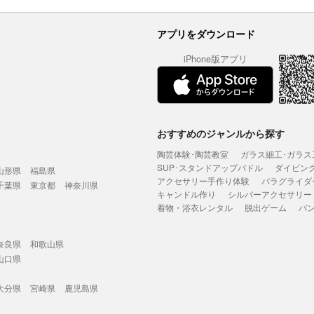
アプリをダウンロード
iPhone版アプリ
おすすめのジャンルから探す
陶芸体験･陶芸教室
ガラス細工･ガラス
SUP･スタンドアップパドル
ダイビン
山形県
福島県
アクセサリー手作り体験
パラグライダ
千葉県
東京都
神奈川県
キャンドル作り
シルバーアクセサリー
着物・浴衣レンタル
脱出ゲーム
バ
奈良県
和歌山県
山口県
大分県
宮崎県
鹿児島県