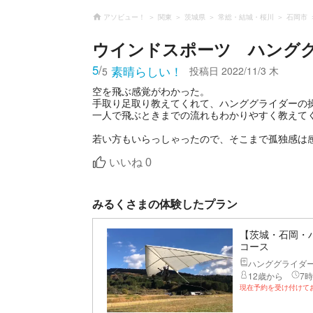
アソビュー！
関東
茨城県
常総・結城・桜川
石岡市
ウインドスポーツ ハング
5
/
素晴らしい！
投稿日
2022/11/3 木
5
空を飛ぶ感覚がわかった。
手取り足取り教えてくれて、ハンググライダーの
一人で飛ぶときまでの流れもわかりやすく教えて
若い方もいらっしゃったので、そこまで孤独感は
いいね
0
みるくさまの体験したプラン
【茨城・石岡・
コース
ハンググライダ
12歳から
7時
現在予約を受け付けて