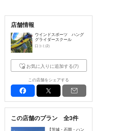
店舗情報
ウインドスポーツ ハング
グライダースクール
口コミ(2)
お気に入りに追加する(7)
この店舗をシェアする
facebook
x
mail
この店舗のプラン
全3件
【茨城・石岡・ハン