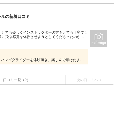
ールの新着口コミ
んとても優しくインストラクターの方もとても丁寧でし
に飛ぶ感覚を体験させようとしてくださったのか...
ご参加いただき、誠にありがとうございました。ハンググライダーを体験頂き、楽しんで頂けたようで私どもも嬉しく思っております。スタッフ一同お待ちしておりますので、是非またいらしてください！...
口コミ一覧（2）
次の口コミへ