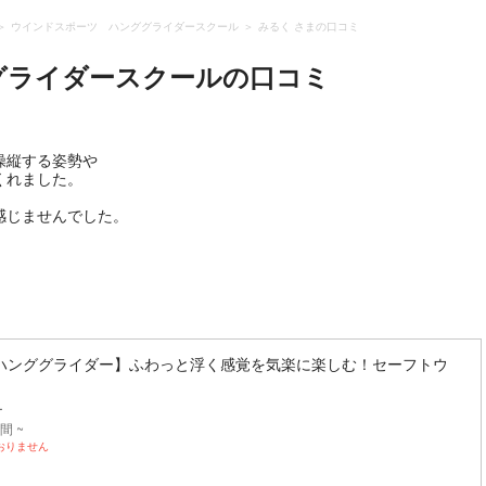
ウインドスポーツ ハンググライダースクール
みるく さまの口コミ
グライダースクール
の口コミ
操縦する姿勢や
くれました。
感じませんでした。
ハンググライダー】ふわっと浮く感覚を気楽に楽しむ！セーフトウ
ー
間 ~
おりません