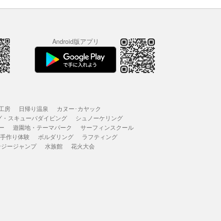
Android版アプリ
工房
日帰り温泉
カヌー･カヤック
グ・スキューバダイビング
シュノーケリング
ー
遊園地・テーマパーク
サーフィンスクール
 手作り体験
ボルダリング
ラフティング
ンジージャンプ
水族館
花火大会