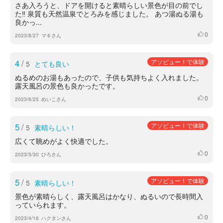
さあ入ろうと、ドアを開けると素晴らしい景色が目の前でし
た‼️ 泉質も天然温泉でとろみを感じました。 あつ湯ぬる湯も
良かっ...
0
いいね
2023/8/27
マキさん
4
/
アソビュー！で体験
5
とても良い
ぬるめのお湯もあったので、子供も気持ちよく入れました。
露天風呂の景色も良かったです。
0
いいね
2023/6/25
めいこさん
5
/
アソビュー！で体験
5
素晴らしい！
広くて眺めがよく快適でした。
0
いいね
2023/5/30
ひろさん
5
/
アソビュー！で体験
5
素晴らしい！
景色が素晴らしく、露天風呂はかなり、ぬるいので長時間入
っていられます。
0
いいね
2023/4/16
ハクタンさん