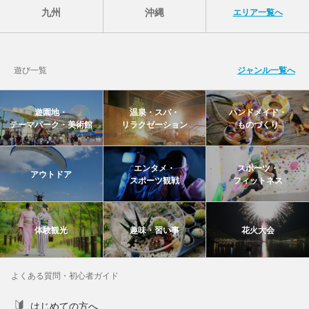
九州
沖縄
エリア一覧へ
遊び一覧
ジャンル一覧へ
遊園地・
温泉・スパ・
ハンドメイド・
テーマパーク・美術館
リラクゼーション
ものづくり
エンタメ・
スポーツ・
アウトドア
スポーツ観戦
フィットネス
体験観光
趣味・習い事
花火大会
よくある質問・初心者ガイド
はじめての方へ