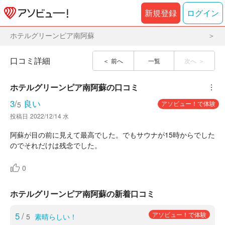
新規登録
ログイン
ホテルグリーンピア南阿蘇
口コミ詳細
前へ
一覧
次へ
ホテルグリーンピア南阿蘇
の口コミ
︙
3
/
良い
アソビュー！で体験
5
投稿日
2022/12/14 水
阿蘇が目の前に見えて最高でした。でもサウナが15時からでした
のでそれだけは残念でした。
0
ホテルグリーンピア南阿蘇の新着口コミ
5
/
アソビュー！で体験
5
素晴らしい！