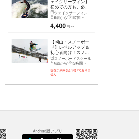
ェイクサーフィン】
初めての方も、必...
ウェイクサーフィン
6歳から
1時間 ~
4,400
円
〜
【岡山・スノーボー
ド】レベルアップ＆
初心者向け！スノ...
スノーボードスクール
6歳から
12時間 ~
現在予約を受け付けておりま
せん
Android版アプリ