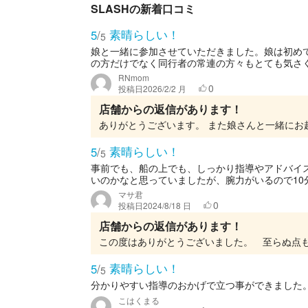
SLASHの新着口コミ
素晴らしい！
5
/
5
娘と一緒に参加させていただきました。娘は初め
の方だけでなく同行者の常連の方々もとても気さく
RNmom
0
投稿日
2026/2/2 月
店舗からの返信があります！
ありがとうございます。 また娘さんと一緒にお
素晴らしい！
5
/
5
事前でも、船の上でも、しっかり指導やアドバイス
いのかなと思っていましたが、腕力がいるので10分
マサ君
0
投稿日
2024/8/18 日
店舗からの返信があります！
素晴らしい！
5
/
5
分かりやすい指導のおかげで立つ事ができました
こはくまる