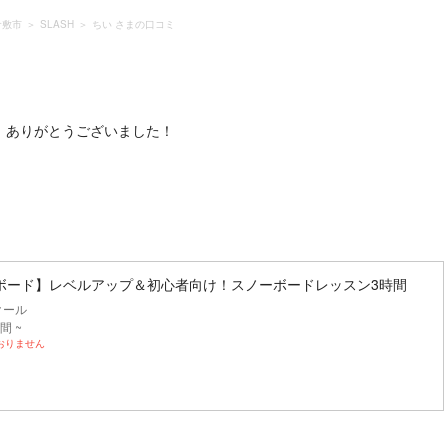
倉敷市
SLASH
ちい さまの口コミ
！ありがとうございました！
ボード】レベルアップ＆初心者向け！スノーボードレッスン3時間
クール
間 ~
おりません