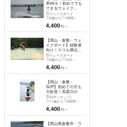
率99％！初めてでも
できるウェイク...
ウェイクボード
6歳から
1時間 ~
4,400
円
〜
【岡山・倉敷・ウェ
イクボード】経験者
向け！スリル満点...
ウェイクボード
6歳から
15分 ~
4,400
円
〜
【岡山・倉敷・
SUP】初めての方も
大歓迎！高梁川の
中...
SUP（サップ）
11歳から
2時間 ~
4,400
円
〜
【岡山県倉敷市・ウ