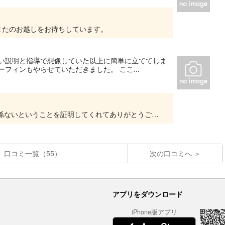
またのお越しをお待ちしています。
すい説明と指導で想像していた以上に簡単に立ててしま
フィンもやらせていただきました。 ここ...
嬉しいお言葉ありがとうございます。 年齢は関係ないということを証明してくれてありがとうございます。 タイカンとやり気があれば誰でもできますね！！ ご年配の方も誘います。 また機会があれ...
口コミ一覧（55）
次の口コミへ
アプリをダウンロード
iPhone版アプリ