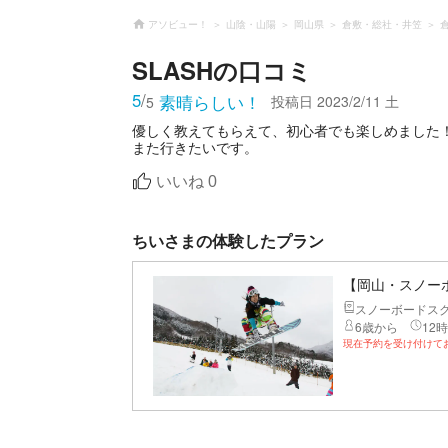
アソビュー！
山陰・山陽
岡山県
倉敷・総社・井笠
SLASH
の口コミ
5
/
素晴らしい！
投稿日
2023/2/11 土
5
優しく教えてもらえて、初心者でも楽しめました
また行きたいです。
いいね
0
ちいさまの体験したプラン
【岡山・スノー
スノーボードス
6歳から
12時
現在予約を受け付けて