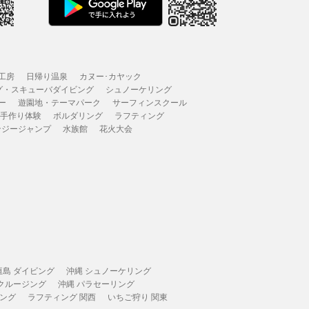
工房
日帰り温泉
カヌー･カヤック
グ・スキューバダイビング
シュノーケリング
ー
遊園地・テーマパーク
サーフィンスクール
 手作り体験
ボルダリング
ラフティング
ンジージャンプ
水族館
花火大会
垣島 ダイビング
沖縄 シュノーケリング
 クルージング
沖縄 パラセーリング
ィング
ラフティング 関西
いちご狩り 関東