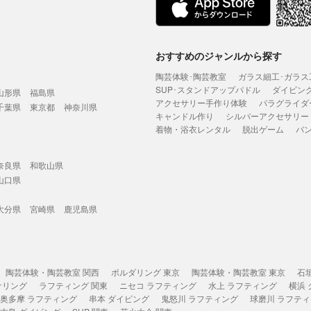
おすすめのジャンルから探す
陶芸体験･陶芸教室
ガラス細工･ガラス
SUP･スタンドアップパドル
ダイビン
山形県
福島県
アクセサリー手作り体験
パラグライダ
千葉県
東京都
神奈川県
キャンドル作り
シルバーアクセサリー
着物・浴衣レンタル
脱出ゲーム
バ
奈良県
和歌山県
山口県
大分県
宮崎県
鹿児島県
陶芸体験・陶芸教室 関西
ボルダリング 東京
陶芸体験・陶芸教室 東京
石
ケリング
ラフティング 関東
ニセコ ラフティング
水上 ラフティング
横浜
奥多摩 ラフティング
串本 ダイビング
鬼怒川 ラフティング
球磨川 ラフテ