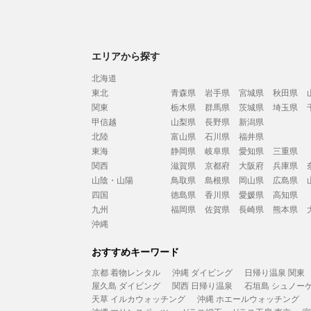
エリアから探す
北海道
東北
青森県
岩手県
宮城県
秋田県
関東
栃木県
群馬県
茨城県
埼玉県
甲信越
山梨県
長野県
新潟県
北陸
富山県
石川県
福井県
東海
静岡県
岐阜県
愛知県
三重県
関西
滋賀県
京都府
大阪府
兵庫県
山陰・山陽
鳥取県
島根県
岡山県
広島県
四国
徳島県
香川県
愛媛県
高知県
九州
福岡県
佐賀県
長崎県
熊本県
沖縄
おすすめキーワード
京都 着物レンタル
沖縄 ダイビング
日帰り温泉 関東
屋久島 ダイビング
関西 日帰り温泉
石垣島 シュノー
天草 イルカウォッチング
沖縄 ホエールウォッチング