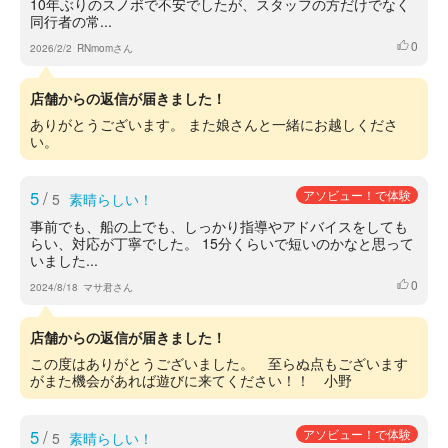
10年ぶりのスノボで不安でしたが、スタッフの方だけでなく
同行者の常...
0
いいね
2026/2/2
RNmomさん
店舗からの返信が届きました！
ありがとうございます。 また娘さんと一緒にお越しくださ
い。
5
/
アソビュー！で体験
5
素晴らしい！
事前でも、船の上でも、しっかり指導やアドバイスをしても
らい、対応が丁寧でした。 15分くらいで短いのかなと思って
いました...
0
いいね
2024/8/18
マサ君さん
店舗からの返信が届きました！
この度はありがとうございました。 至らぬ点もございます
がまた機会があれば遊びに来てください！！ 小野
5
/
アソビュー！で体験
5
素晴らしい！