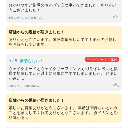
分かりやすい指導のおかげで立つ事ができました。ありがと
うございました！
0
いいね
2024/8/1
こはくまるさん
店舗からの返信が届きました！
ありがとうございます。体感素晴らしいです！またのお越し
をお待ちしています。
5
/
アソビュー！で体験
5
素晴らしい！
ウェイクボードとウェイクサーフィン わかりやすい説明と指
導で想像していた以上に簡単に立ててしまいました。 住まい
が遠い...
0
いいね
2024/7/30
aerobatさん
店舗からの返信が届きました！
嬉しいお言葉ありがとうございます。 年齢は関係ないという
ことを証明してくれてありがとうございます。 タイカンとや
り気があ...