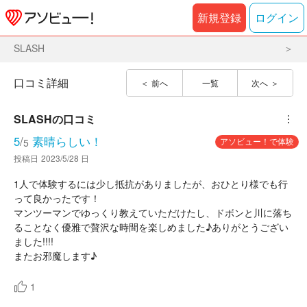
新規登録
ログイン
SLASH
口コミ詳細
前へ
一覧
次へ
SLASH
の口コミ
︙
5
/
素晴らしい！
アソビュー！で体験
5
投稿日
2023/5/28 日
1人で体験するには少し抵抗がありましたが、おひとり様でも行
って良かったです！
マンツーマンでゆっくり教えていただけたし、ドボンと川に落ち
ることなく優雅で贅沢な時間を楽しめました♪ありがとうござい
ました!!!!
またお邪魔します♪
1