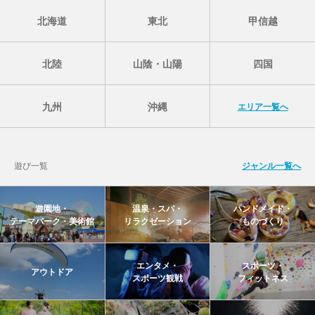
北海道
東北
甲信越
北陸
山陰・山陽
四国
九州
沖縄
エリア一覧へ
遊び一覧
ジャンル一覧へ
遊園地・
温泉・スパ・
ハンドメイド・
テーマパーク・美術館
リラクゼーション
ものづくり
エンタメ・
スポーツ・
アウトドア
スポーツ観戦
フィットネス