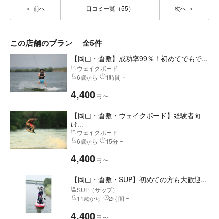
前へ
口コミ一覧（55）
次へ
この店舗のプラン
全5件
【岡山・倉敷】成功率99％！初めてでもで...
ウェイクボード
6歳から
1時間 ~
4,400
円
〜
【岡山・倉敷・ウェイクボード】経験者向
け...
ウェイクボード
6歳から
15分 ~
4,400
円
〜
【岡山・倉敷・SUP】初めての方も大歓迎...
SUP（サップ）
11歳から
2時間 ~
4,400
円
〜