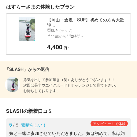
はすらーさまの体験したプラン
【岡山・倉敷・SUP】初めての方も大歓
迎...
SUP（サップ）
11歳から
2時間 ~
4,400
〜
円
「SLASH」からの返信
勇気を出して参加頂き（笑）ありがとうございます！！

次回は是非ウエイクボードもチャレンジして見て下さい。

お待ちしております。
SLASHの新着口コミ
5
/
アソビュー！で体験
5
素晴らしい！
娘と一緒に参加させていただきました。娘は初めて、私は約