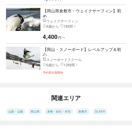
【岡山県倉敷市・ウェイクサーフィン】初
め...
ウェイクサーフィン
6歳から
1時間 ~
4,400
円
〜
【岡山・スノーボード】レベルアップ＆初
心...
スノーボードスクール
6歳から
12時間 ~
予約受付期間外
関連エリア
山陰・山陽
岡山県
倉敷・総社・井笠
倉敷市
SLASH