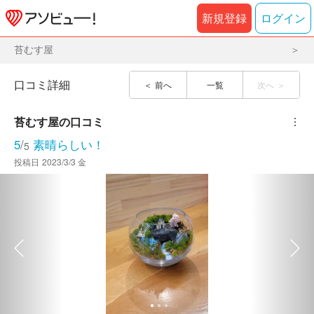
新規登録
ログイン
苔むす屋
口コミ詳細
前へ
一覧
次へ
苔むす屋
の口コミ
︙
5
/
素晴らしい！
5
投稿日
2023/3/3 金