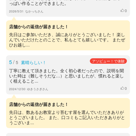
っぱい作ることができました。
0
いいね
2026/5/31
なかっちさん
店舗からの返信が届きました！
先日はご参加いただき、誠にありがとうございました！ 楽し
んでいただけたとのことで、私もとても嬉しいです。 またぜ
ひお越し...
5
/
アソビュー！で体験
5
素晴らしい！
丁寧に教えて頂きました。全く初心者だったので、説明を聞
いた時は（難しそうだな…）と思いましたが、慣れると楽し
く植えること...
0
いいね
2024/12/30
ゆきうさぎさん
店舗からの返信が届きました！
先日は、数あるお教室より苔むす屋を選んでいただきありが
とうございました。 また、口コミもご記入いただきありがと
うございま...