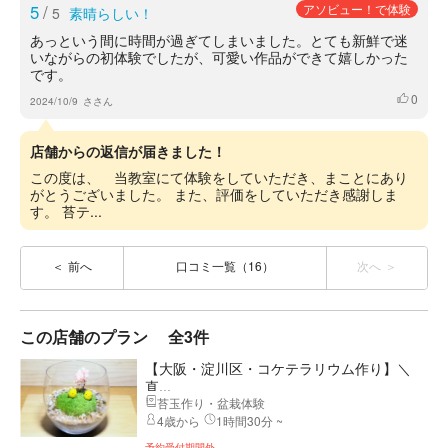
5
/
アソビュー！で体験
5
素晴らしい！
あっという間に時間が過ぎてしまいました。とても新鮮で迷
いながらの初体験でしたが、可愛い作品ができて嬉しかった
です。
0
いいね
2024/10/9
ささん
店舗からの返信が届きました！
この度は、 当教室にて体験をしていただき、まことにあり
がとうございました。 また、評価をしていただき感謝しま
す。 苔テ...
前へ
口コミ一覧（16）
次へ
この店舗のプラン
全3件
【大阪・淀川区・コケテラリウム作り】＼
直...
苔玉作り・盆栽体験
4歳から
1時間30分 ~
予約受付期間外