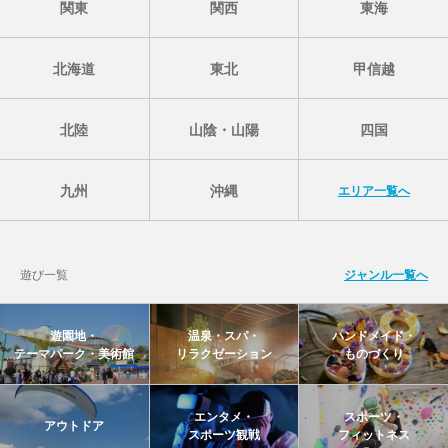
関東
関西
東海
北海道
東北
甲信越
北陸
山陰・山陽
四国
九州
沖縄
エリア一覧へ
遊び一覧
ジャンル一覧へ
遊園地・
温泉・スパ・
ハンドメイド・
テーマパーク・美術館
リラクゼーション
ものづくり
エンタメ・
スポーツ・
アウトドア
スポーツ観戦
フィットネス