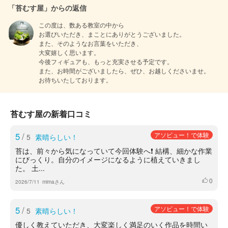
「苔むす屋」からの返信
この度は、数ある教室の中から

お選びいただき、まことにありがとうございました。

また、そのようなお言葉をいただき、

大変嬉しく思います。

今後フィギュアも、もっと充実させる予定です。

また、お時間がございましたら、ぜひ、お越しくださいませ。

お待ちいたしております。
苔むす屋の新着口コミ
5
/
アソビュー！で体験
5
素晴らしい！
苔は、前々から気になっていて今回体験へ❗️ 結構、細かな作業
にびっくり。自分のイメージになるように植えていきまし
た。 土...
0
いいね
2026/7/11
mimaさん
5
/
アソビュー！で体験
5
素晴らしい！
優しく教えていただき、大変楽しく満足のいく作品を時間い