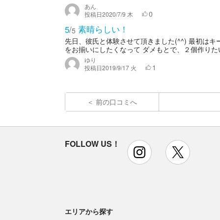
あん
0
投稿日
2020/7/9 木
素晴らしい！
5
/
5
先日、彼氏と体験させて頂きました(^^) 最初は
をお揃いにしたくなって ダメもとで、２個作りたい
ゆり
1
投稿日
2019/9/17 火
前の口コミへ
FOLLOW US！
instagram
x
エリアから探す