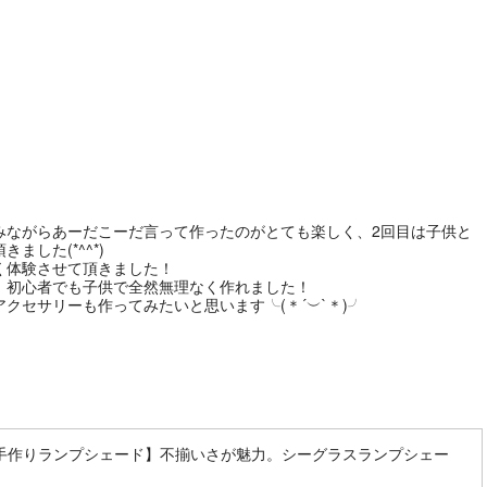
みながらあーだこーだ言って作ったのがとても楽しく、2回目は子供と
した(*^^*)
く体験させて頂きました！
、初心者でも子供で全然無理なく作れました！
クセサリーも作ってみたいと思います╰(＊´︶`＊)╯
手作りランプシェード】不揃いさが魅力。シーグラスランプシェー