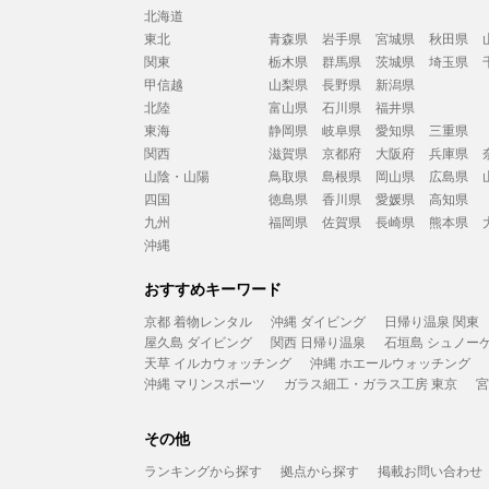
北海道
東北
青森県
岩手県
宮城県
秋田県
関東
栃木県
群馬県
茨城県
埼玉県
甲信越
山梨県
長野県
新潟県
北陸
富山県
石川県
福井県
東海
静岡県
岐阜県
愛知県
三重県
関西
滋賀県
京都府
大阪府
兵庫県
山陰・山陽
鳥取県
島根県
岡山県
広島県
四国
徳島県
香川県
愛媛県
高知県
九州
福岡県
佐賀県
長崎県
熊本県
沖縄
おすすめキーワード
京都 着物レンタル
沖縄 ダイビング
日帰り温泉 関東
屋久島 ダイビング
関西 日帰り温泉
石垣島 シュノー
天草 イルカウォッチング
沖縄 ホエールウォッチング
沖縄 マリンスポーツ
ガラス細工・ガラス工房 東京
宮
その他
ランキングから探す
拠点から探す
掲載お問い合わせ