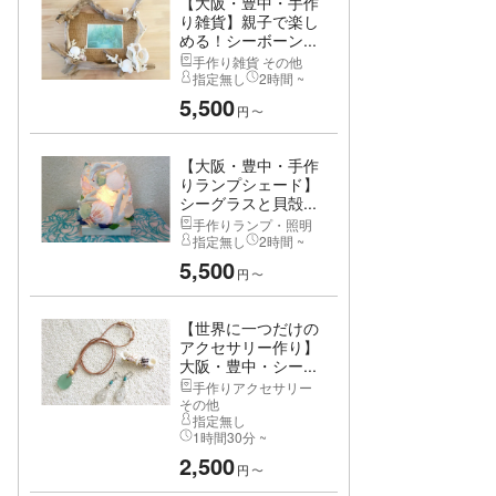
【大阪・豊中・手作
り雑貨】親子で楽し
める！シーボーン...
手作り雑貨 その他
指定無し
2時間 ~
5,500
円
〜
【大阪・豊中・手作
りランプシェード】
シーグラスと貝殻...
手作りランプ・照明
指定無し
2時間 ~
5,500
円
〜
【世界に一つだけの
アクセサリー作り】
大阪・豊中・シー...
手作りアクセサリー
その他
指定無し
1時間30分 ~
2,500
円
〜