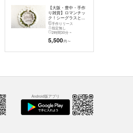
【大阪・豊中・手作
り雑貨】ロマンチッ
ク！シーグラスと...
手作りリース
指定無し
2時間30分 ~
5,500
円
〜
Android版アプリ