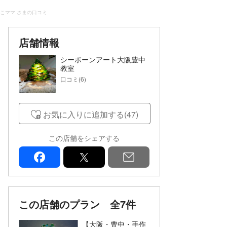
こママ さまの口コミ
店舗情報
シーボーンアート大阪豊中
教室
口コミ(6)
お気に入りに追加する(47)
この店舗をシェアする
facebook
x
mail
この店舗のプラン
全7件
【大阪・豊中・手作