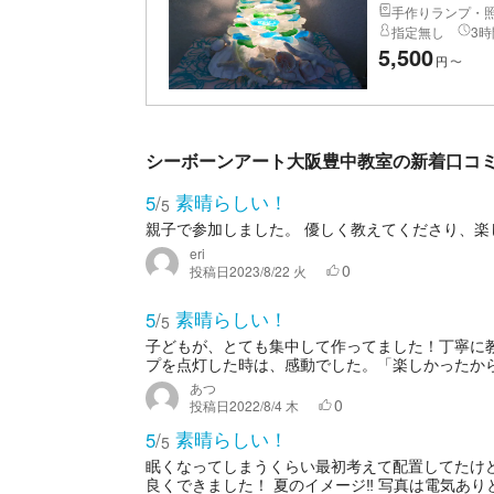
手作りランプ・
指定無し
3時
5,500
円
〜
シーボーンアート大阪豊中教室の新着口コ
素晴らしい！
5
/
5
親子で参加しました。 優しく教えてくださり、
eri
0
投稿日
2023/8/22 火
素晴らしい！
5
/
5
子どもが、とても集中して作ってました！丁寧に
プを点灯した時は、感動でした。「楽しかったから、ま
あつ
0
投稿日
2022/8/4 木
素晴らしい！
5
/
5
眠くなってしまうくらい最初考えて配置してたけ
良くできました！ 夏のイメージ‼︎ 写真は電気ありと