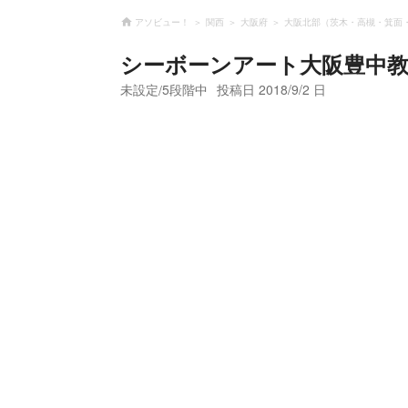
アソビュー！
関西
大阪府
大阪北部（茨木・高槻・箕面
シーボーンアート大阪豊中
未設定
5段階中
投稿日
2018/9/2 日
/