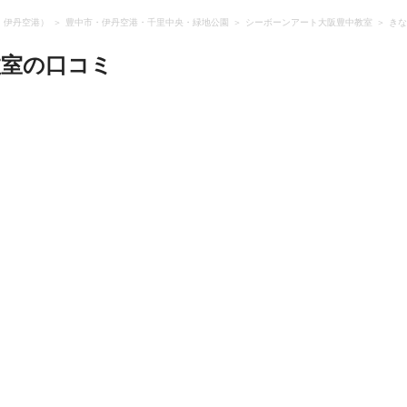
・伊丹空港）
豊中市・伊丹空港・千里中央・緑地公園
シーボーンアート大阪豊中教室
きな
教室
の口コミ