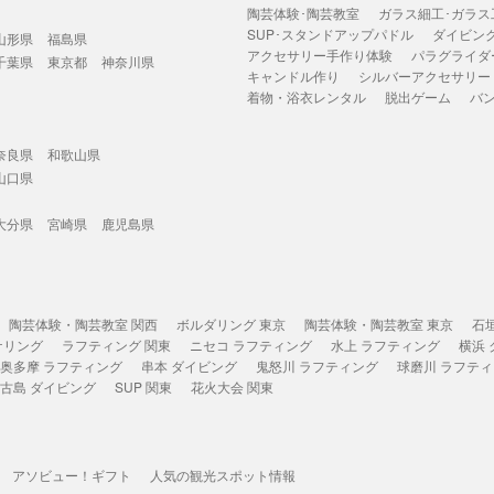
陶芸体験･陶芸教室
ガラス細工･ガラス
SUP･スタンドアップパドル
ダイビン
山形県
福島県
アクセサリー手作り体験
パラグライダ
千葉県
東京都
神奈川県
キャンドル作り
シルバーアクセサリー
着物・浴衣レンタル
脱出ゲーム
バ
奈良県
和歌山県
山口県
大分県
宮崎県
鹿児島県
陶芸体験・陶芸教室 関西
ボルダリング 東京
陶芸体験・陶芸教室 東京
石
ケリング
ラフティング 関東
ニセコ ラフティング
水上 ラフティング
横浜
奥多摩 ラフティング
串本 ダイビング
鬼怒川 ラフティング
球磨川 ラフテ
古島 ダイビング
SUP 関東
花火大会 関東
アソビュー！ギフト
人気の観光スポット情報