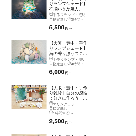
りランプシェード】
不揃いさが魅力。...
手作りランプ・照明
指定無し
3時間 ~
5,500
円
〜
【大阪・豊中・手作
りランプシェード】
海の香り漂うステ...
手作りランプ・照明
指定無し
4時間 ~
6,000
円
〜
【大阪・豊中・手作
り雑貨】自分の感性
で好きに作ろう！...
マリンクラフト
指定無し
1時間30分 ~
2,500
円
〜