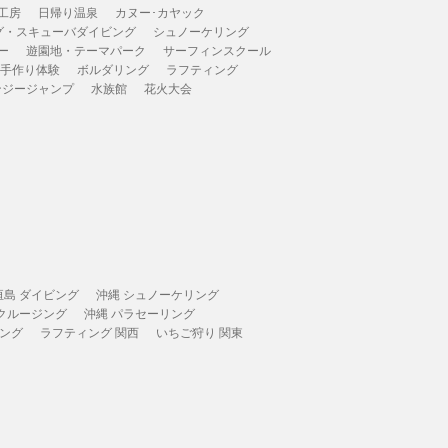
工房
日帰り温泉
カヌー･カヤック
グ・スキューバダイビング
シュノーケリング
ー
遊園地・テーマパーク
サーフィンスクール
 手作り体験
ボルダリング
ラフティング
ンジージャンプ
水族館
花火大会
垣島 ダイビング
沖縄 シュノーケリング
 クルージング
沖縄 パラセーリング
ィング
ラフティング 関西
いちご狩り 関東