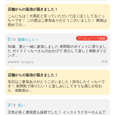
店舗からの返信が届きました！
こんにちは！大満足と言っていただいてほくほくしてるぐっ
ちーです！ この度はご参加ありがとうございました！ 奥様は
初めての...
5
/
アソビュー！で体験
5
素晴らしい！
50歳、妻と一緒に参加しました 来間島のポイントに潜りまし
た ガイドぐっちーさんのおかげで 安心して楽しく体験ダイビ
ング...
0
いいね
2023/6/27
みつおさん
店舗からの返信が届きました！
先日はご参加ありがとうございました！担当したぐっちーで
す！ 来間島で潜りたい！と楽しみにしてそうな感じが伝わ
り、体験前か...
3
/
5
良い
天気が良く透視度も抜群でした！ インストラクターさんも丁