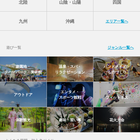
北陸
山陰・山陽
四国
九州
沖縄
エリア一覧へ
遊び一覧
ジャンル一覧へ
遊園地・
温泉・スパ・
ハンドメイド・
テーマパーク・美術館
リラクゼーション
ものづくり
エンタメ・
スポーツ・
アウトドア
スポーツ観戦
フィットネス
体験観光
趣味・習い事
花火大会