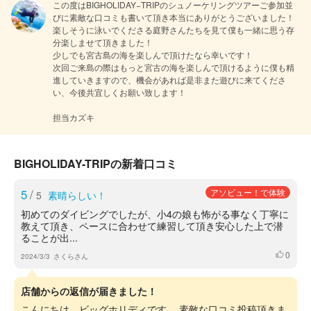
この度はBIGHOLIDAY−TRIPのシュノーケリングツアーご参加並
びに素敵な口コミも書いて頂き本当にありがとうございました！

楽しそうに泳いでくださる庭野さんたちを見て僕も一緒に思う存
分楽しませて頂きました！

少しでも宮古島の海を楽しんで頂けたなら幸いです！

次回ご来島の際はもっと宮古の海を楽しんで頂けるように僕も精
進していきますので、機会があれば是非また遊びに来てくださ
い、今後共宜しくお願い致します！

担当カズキ
BIGHOLIDAY-TRIPの新着口コミ
5
/
アソビュー！で体験
5
素晴らしい！
初めてのダイビングでしたが、小4の娘も怖がる事なく丁寧に
教えて頂き、ペースに合わせて練習して頂き安心した上で潜
ることが出...
0
いいね
2024/3/3
さくらさん
店舗からの返信が届きました！
こんにちは、ビッグホリディです。 素敵な口コミ投稿頂きま