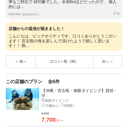
寧なご対応で 好印象でした。水深6mほどだったので、 個人
的には...
0
いいね
2023/6/9
なみなみさん
店舗からの返信が届きました！
こんにちは、ビッグホリディです。口コミありがとうござい
ます！ 宮古島の海を楽しんで頂けたようで嬉しく思いま
す！！ BI...
前へ
口コミ一覧（38）
次へ
この店舗のプラン
全6件
【沖縄・宮古島・体験ダイビング】貸切・
宮...
体験ダイビング
10歳から
2時間 ~
9,900
7,700
円
〜