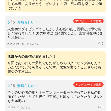
して本当にありがとうございます！ 宮古島の海を楽しんで頂
けたよう...
5
/
アソビュー！で体験
5
素晴らしい！
人生初のダイビングでしたが、安心感のある説明と指導で楽
しく潜れました！ 海の中本当に綺麗でした。 宮古滞在中にま
たお願い...
0
いいね
2023/11/14
ひーちゃんさん
店舗からの返信が届きました！
今回はあいにくの天気でしたが初めてのダイビング楽しんで
いただけてとても良かったです。太陽が出てくるとさらに綺
麗なので次回...
5
/
アソビュー！で体験
5
素晴らしい！
全くの初心者の妻とオープンウォーターを持っている私の参
加でしたが、とても親切で丁寧な対応をしていただき、2人と
も大満足の...
0
いいね
2023/9/20
ぴよさん