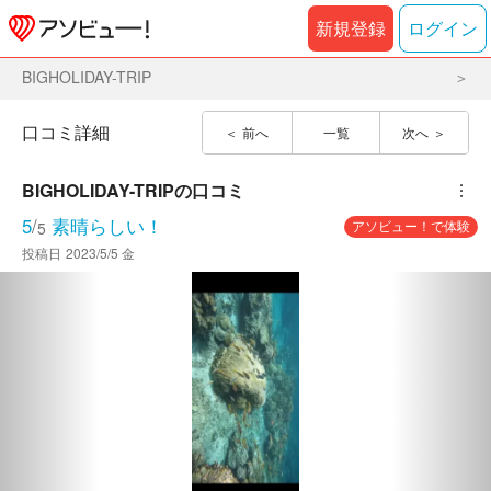
新規登録
ログイン
BIGHOLIDAY-TRIP
口コミ詳細
前へ
一覧
次へ
BIGHOLIDAY-TRIP
の口コミ
︙
5
/
素晴らしい！
アソビュー！で体験
5
投稿日
2023/5/5 金