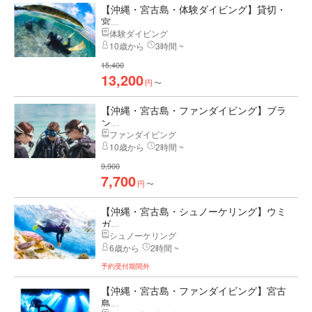
【沖縄・宮古島・体験ダイビング】貸切・
宮...
体験ダイビング
10歳から
3時間 ~
15,400
13,200
円
〜
【沖縄・宮古島・ファンダイビング】ブラ
ン...
ファンダイビング
10歳から
2時間 ~
9,900
7,700
円
〜
【沖縄・宮古島・シュノーケリング】ウミ
ガ...
シュノーケリング
6歳から
2時間 ~
予約受付期間外
【沖縄・宮古島・ファンダイビング】宮古
島...