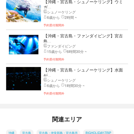
【沖縄・宮古島・シュノーケリング】ウミ
ガ...
シュノーケリング
6歳から
2時間 ~
予約受付期間外
【沖縄・宮古島・ファンダイビング】宮古
島...
ファンダイビング
15歳から
6時間30分 ~
予約受付期間外
【沖縄・宮古島・シュノーケリング】水面
が...
シュノーケリング
6歳から
1時間30分 ~
予約受付期間外
関連エリア
沖縄
宮古島
宮古島・伊良部島・宮古島市
BIGHOLIDAY-TRIP