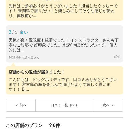
先日はご参加ありがとうございました！担当したぐっちーで
す！ 来間島で潜りたい！と楽しみにしてそうな感じが伝わ
り、体験前か...
3
/
5
良い
天気が良く透視度も抜群でした！ インストラクターさんも丁
寧なご対応で 好印象でした。水深6mほどだったので、 個人
的には...
0
いいね
2023/6/9
なみなみさん
店舗からの返信が届きました！
こんにちは、ビッグホリディです。口コミありがとうござい
ます！ 宮古島の海を楽しんで頂けたようで嬉しく思いま
す！！ BI...
前へ
口コミ一覧（38）
次へ
この店舗のプラン
全6件