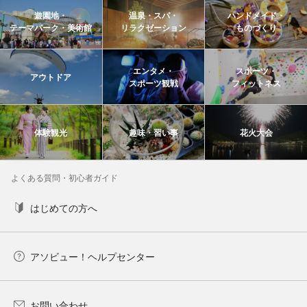
遊園地・
温泉・スパ・
ハンドメイド・
テーマパーク・美術館
リラクゼーション
ものづくり
エンタメ・
スポーツ・
アウトドア
スポーツ観戦
フィットネス
体験観光
趣味・習い事
花火大会
よくある質問・初心者ガイド
はじめての方へ
アソビュー！ヘルプセンター
お問い合わせ