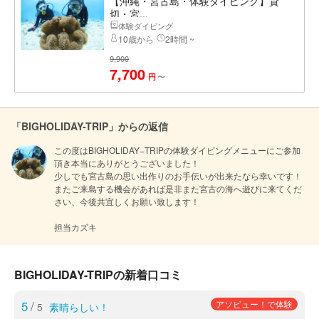
【沖縄・宮古島・体験ダイビング】貸
切・宮...
体験ダイビング
10歳から
2時間 ~
9,900
7,700
〜
円
「BIGHOLIDAY-TRIP」からの返信
この度はBIGHOLIDAY−TRIPの体験ダイビングメニューにご参加
頂き本当にありがとうございました！

少しでも宮古島の思い出作りのお手伝いが出来たなら幸いです！

またご来島する機会があれば是非また宮古の海へ遊びに来てくだ
さい、今後共宜しくお願い致します！

担当カズキ
BIGHOLIDAY-TRIPの新着口コミ
5
/
アソビュー！で体験
5
素晴らしい！