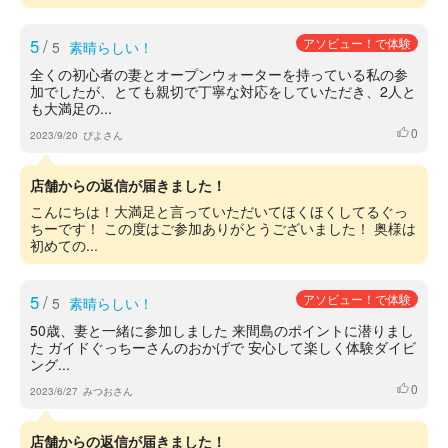
5
/
アソビュー！で体験
5
素晴らしい！
全くの初心者の妻とオープンウォーターを持っている私の参
加でしたが、とても親切で丁寧な対応をしていただき、2人と
も大満足の...
0
いいね
2023/9/20
ぴよさん
店舗からの返信が届きました！
こんにちは！大満足と言っていただいてほくほくしてるぐっ
ちーです！ この度はご参加ありがとうございました！ 奥様は
初めての...
5
/
アソビュー！で体験
5
素晴らしい！
50歳、妻と一緒に参加しました 来間島のポイントに潜りまし
た ガイドぐっちーさんのおかげで 安心して楽しく体験ダイビ
ング...
0
いいね
2023/6/27
みつおさん
店舗からの返信が届きました！