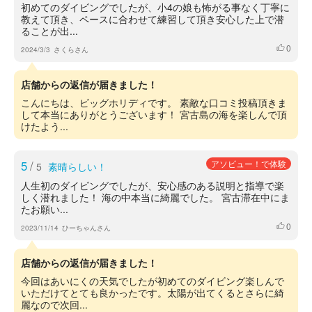
初めてのダイビングでしたが、小4の娘も怖がる事なく丁寧に
教えて頂き、ペースに合わせて練習して頂き安心した上で潜
ることが出...
0
いいね
2024/3/3
さくらさん
店舗からの返信が届きました！
こんにちは、ビッグホリディです。 素敵な口コミ投稿頂きま
して本当にありがとうございます！ 宮古島の海を楽しんで頂
けたよう...
5
/
アソビュー！で体験
5
素晴らしい！
人生初のダイビングでしたが、安心感のある説明と指導で楽
しく潜れました！ 海の中本当に綺麗でした。 宮古滞在中にま
たお願い...
0
いいね
2023/11/14
ひーちゃんさん
店舗からの返信が届きました！
今回はあいにくの天気でしたが初めてのダイビング楽しんで
いただけてとても良かったです。太陽が出てくるとさらに綺
麗なので次回...