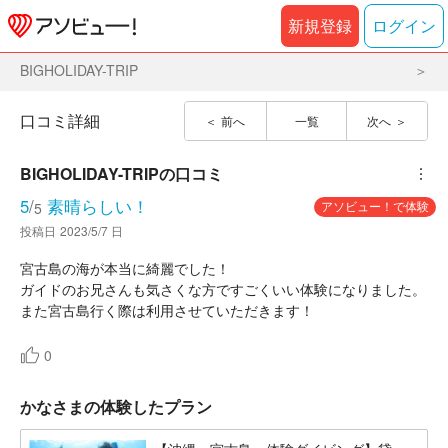
新規登録
ログイン
BIGHOLIDAY-TRIP
口コミ詳細
前へ
一覧
次へ
BIGHOLIDAY-TRIP
の口コミ
︙
5
/
素晴らしい！
アソビュー！で体験
5
投稿日
2023/5/7 日
宮古島の海が本当に綺麗でした！
ガイドのお兄さんも気さくな方ですごくいい体験になりました。
また宮古島行く際は利用させていただきます！
0
かなさまの体験したプラン