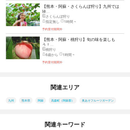
【熊本・阿蘇・さくらんぼ狩り】九州では
珍...
さくらんぼ狩り
指定無し
1時間 ~
予約受付期間外
【熊本・阿蘇・桃狩り】旬の味を楽しも
う！...
桃狩り
6歳から
1時間 ~
予約受付期間外
関連エリア
九州
熊本県
阿蘇
高森町（阿蘇郡）
奥あそフルーツガーデン
関連キーワード