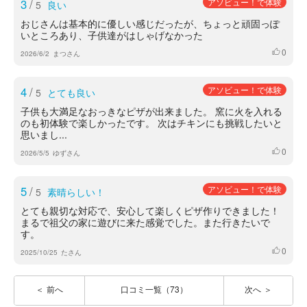
3
/
アソビュー！で体験
5
良い
おじさんは基本的に優しい感じだったが、ちょっと頑固っぽ
いところあり、子供達がはしゃげなかった
0
いいね
2026/6/2
まつさん
4
/
アソビュー！で体験
5
とても良い
子供も大満足なおっきなピザが出来ました。 窯に火を入れる
のも初体験で楽しかったです。 次はチキンにも挑戦したいと
思いまし...
0
いいね
2026/5/5
ゆずさん
5
/
アソビュー！で体験
5
素晴らしい！
とても親切な対応で、安心して楽しくピザ作りできました！
まるで祖父の家に遊びに来た感覚でした。また行きたいで
す。
0
いいね
2025/10/25
たさん
前へ
口コミ一覧（73）
次へ