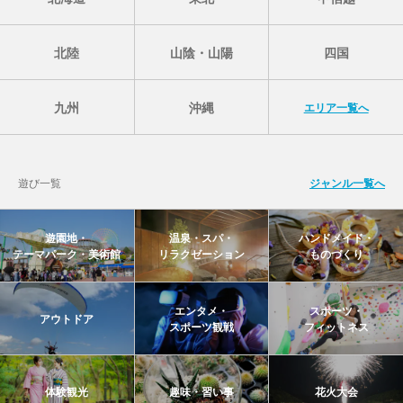
北陸
山陰・山陽
四国
九州
沖縄
エリア一覧へ
遊び一覧
ジャンル一覧へ
遊園地・
温泉・スパ・
ハンドメイド・
テーマパーク・美術館
リラクゼーション
ものづくり
エンタメ・
スポーツ・
アウトドア
スポーツ観戦
フィットネス
体験観光
趣味・習い事
花火大会