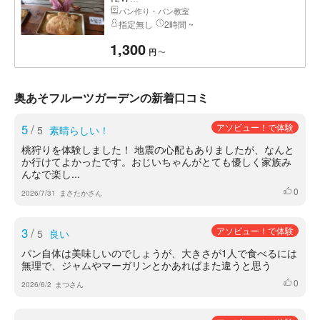
パン作り・パン教室
指定無し
2時間 ~
1,300
〜
円
奥あそフルーツガーデンの新着口コミ
5
/
アソビュー！で体験
5
素晴らしい！
桃狩りを体験しました！ 地震の心配もありましたが、なんと
か行けてよかったです。おじいちゃんがとても優しく家族み
んなで楽し...
0
いいね
2026/7/31
まさたかさん
3
/
アソビュー！で体験
5
良い
パン自体は美味しいのでしょうが、大きさが1人で食べるには
無理で、ジャムやマーガリンとかあればまた違うと思う
0
いいね
2026/6/2
まつさん