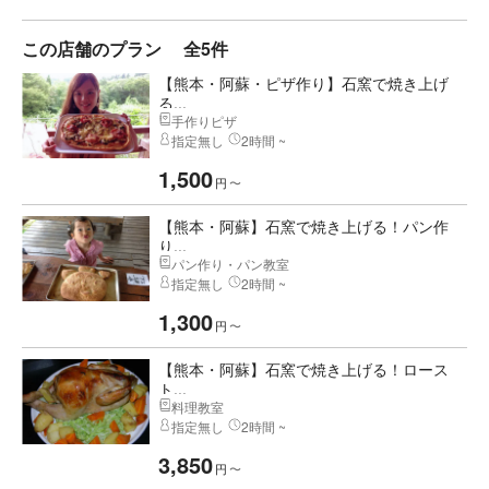
この店舗のプラン
全5件
【熊本・阿蘇・ピザ作り】石窯で焼き上げ
る...
手作りピザ
指定無し
2時間 ~
1,500
円
〜
【熊本・阿蘇】石窯で焼き上げる！パン作
り...
パン作り・パン教室
指定無し
2時間 ~
1,300
円
〜
【熊本・阿蘇】石窯で焼き上げる！ロース
ト...
料理教室
指定無し
2時間 ~
3,850
円
〜