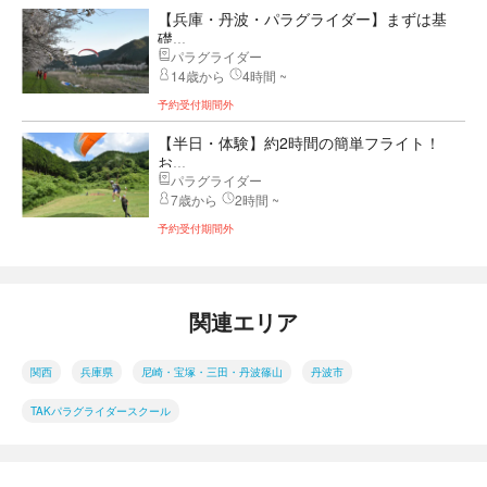
【兵庫・丹波・パラグライダー】まずは基
礎...
パラグライダー
14歳から
4時間 ~
予約受付期間外
【半日・体験】約2時間の簡単フライト！
お...
パラグライダー
7歳から
2時間 ~
予約受付期間外
関連エリア
関西
兵庫県
尼崎・宝塚・三田・丹波篠山
丹波市
TAKパラグライダースクール