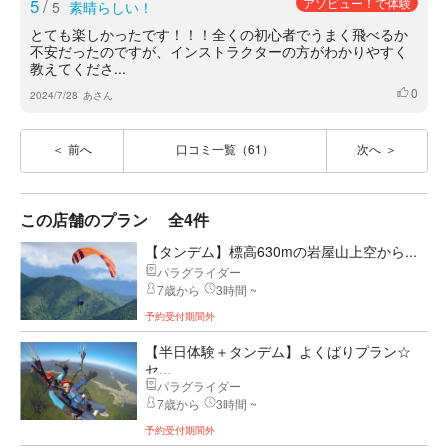
5
/
アソビュー！で体験
5
素晴らしい！
とても楽しかったです！！！全くの初心者でうまく飛べるか
不安だったのですが、インストラクターの方がわかりやすく
教えてくださ...
0
いいね
2024/7/28
あさん
前へ
口コミ一覧（61）
次へ
この店舗のプラン
全4件
【タンデム】標高630mの岩屋山上空から...
パラグライダー
7歳から
3時間 ~
予約受付期間外
【半日体験＋タンデム】よくばりプラン☆
セ...
パラグライダー
7歳から
3時間 ~
予約受付期間外