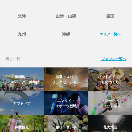
北陸
山陰・山陽
四国
九州
沖縄
エリア一覧へ
遊び一覧
ジャンル一覧へ
遊園地・
温泉・スパ・
ハンドメイド・
テーマパーク・美術館
リラクゼーション
ものづくり
エンタメ・
スポーツ・
アウトドア
スポーツ観戦
フィットネス
体験観光
趣味・習い事
花火大会