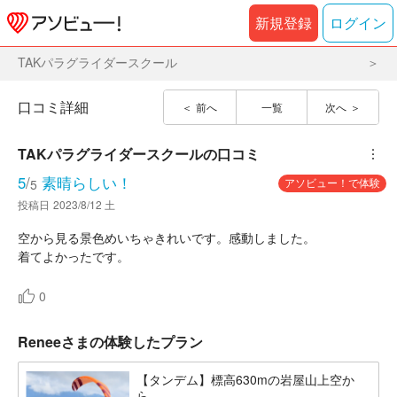
新規登録
ログイン
TAKパラグライダースクール
口コミ詳細
前へ
一覧
次へ
TAKパラグライダースクール
の口コミ
︙
5
/
素晴らしい！
アソビュー！で体験
5
投稿日
2023/8/12 土
空から見る景色めいちゃきれいです。感動しました。
着てよかったです。
0
Reneeさまの体験したプラン
【タンデム】標高630mの岩屋山上空か
ら...