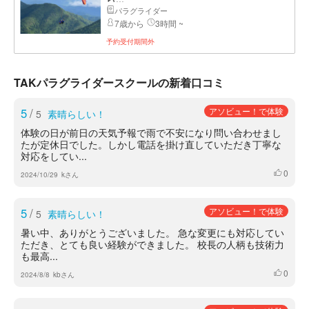
パラグライダー
7歳から
3時間 ~
予約受付期間外
TAKパラグライダースクールの新着口コミ
5
/
アソビュー！で体験
5
素晴らしい！
体験の日が前日の天気予報で雨で不安になり問い合わせまし
たが定休日でした。しかし電話を掛け直していただき丁寧な
対応をしてい...
0
いいね
2024/10/29
kさん
5
/
アソビュー！で体験
5
素晴らしい！
暑い中、ありがとうございました。 急な変更にも対応してい
ただき、とても良い経験ができました。 校長の人柄も技術力
も最高...
0
いいね
2024/8/8
kbさん