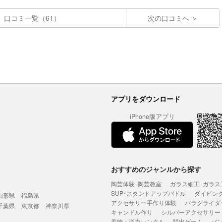
口コミ一覧（61）
次の口コミへ
アプリをダウンロード
iPhone版アプリ
おすすめのジャンルから探す
陶芸体験･陶芸教室
ガラス細工･ガラス
SUP･スタンドアップパドル
ダイビン
山形県
福島県
アクセサリー手作り体験
パラグライダ
千葉県
東京都
神奈川県
キャンドル作り
シルバーアクセサリー
着物・浴衣レンタル
脱出ゲーム
バ