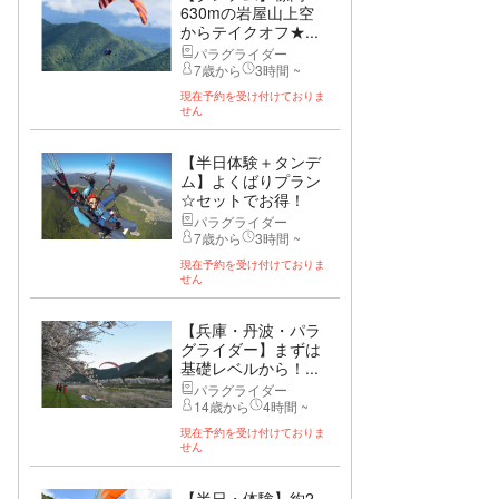
630mの岩屋山上空
からテイクオフ★...
パラグライダー
7歳から
3時間 ~
現在予約を受け付けておりま
せん
【半日体験＋タンデ
ム】よくばりプラン
☆セットでお得！
パラグライダー
7歳から
3時間 ~
現在予約を受け付けておりま
せん
【兵庫・丹波・パラ
グライダー】まずは
基礎レベルから！...
パラグライダー
14歳から
4時間 ~
現在予約を受け付けておりま
せん
【半日・体験】約2