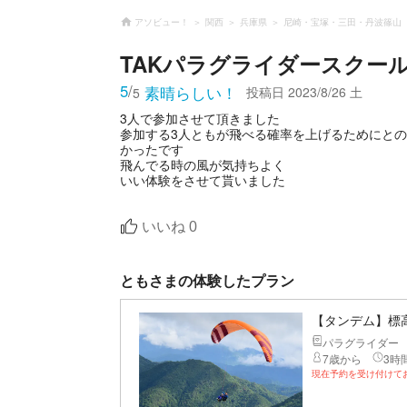
アソビュー！
関西
兵庫県
尼崎・宝塚・三田・丹波篠山
TAKパラグライダースクー
5
/
素晴らしい！
投稿日
2023/8/26 土
5
3人で参加させて頂きました
参加する3人ともが飛べる確率を上げるためにと
かったです
飛んでる時の風が気持ちよく
いい体験をさせて貰いました
いいね
0
ともさまの体験したプラン
【タンデム】標
パラグライダー
7歳から
3時間
現在予約を受け付けて