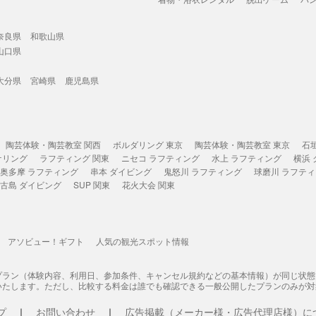
奈良県
和歌山県
山口県
大分県
宮崎県
鹿児島県
陶芸体験・陶芸教室 関西
ボルダリング 東京
陶芸体験・陶芸教室 東京
石
ケリング
ラフティング 関東
ニセコ ラフティング
水上 ラフティング
横浜
奥多摩 ラフティング
串本 ダイビング
鬼怒川 ラフティング
球磨川 ラフテ
古島 ダイビング
SUP 関東
花火大会 関東
アソビュー！ギフト
人気の観光スポット情報
プラン（体験内容、利用日、参加条件、キャンセル規約などの基本情報）が同じ状
いたします。ただし、比較する料金は誰でも確認できる一般公開したプランのみが対
プ
お問い合わせ
広告掲載（メーカー様・広告代理店様）に