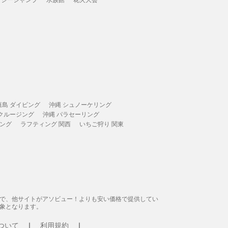
垣島 ダイビング
沖縄 シュノーケリング
 クルージング
沖縄 パラセーリング
ィング
ラフティング 関西
いちご狩り 関東
態で、他サイトがアソビュー！よりも安い価格で提供してい
象となります。
ついて
利用規約