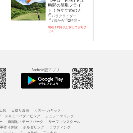
時間の簡単フライ
ト！おすすめのチ
ャ...
パラグライダー
7歳から
2時間 ~
現在予約を受け付けておりま
せん
Android版アプリ
工房
日帰り温泉
カヌー･カヤック
グ・スキューバダイビング
シュノーケリング
ー
遊園地・テーマパーク
サーフィンスクール
 手作り体験
ボルダリング
ラフティング
ンジージャンプ
水族館
花火大会