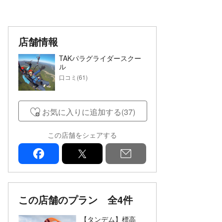
店舗情報
TAKパラグライダースクー
ル
口コミ(61)
お気に入りに追加する(37)
この店舗をシェアする
facebook
x
mail
この店舗のプラン
全4件
【タンデム】標高