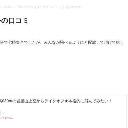
丹波市
TAKパラグライダースクール
とも さまの口コミ
ル
の口コミ
の事で七時集合でしたが、みんなが飛べるようにと配慮して頂けて嬉し
高630mの岩屋山上空からテイクオフ★本格的に飛んでみたい！
 ~
おりません