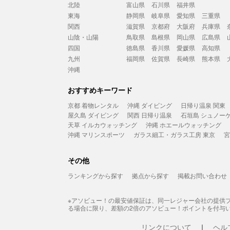
北陸
富山県
石川県
福井県
東海
静岡県
岐阜県
愛知県
三重県
関西
滋賀県
京都府
大阪府
兵庫県
山陰・山陽
鳥取県
島根県
岡山県
広島県
四国
徳島県
香川県
愛媛県
高知県
九州
福岡県
佐賀県
長崎県
熊本県
沖縄
おすすめキーワード
京都 着物レンタル
沖縄 ダイビング
日帰り温泉 関東
屋久島 ダイビング
関西 日帰り温泉
石垣島 シュノー
天草 イルカウォッチング
沖縄 ホエールウォッチング
沖縄 マリンスポーツ
ガラス細工・ガラス工房 東京
宮
その他
ランキングから探す
拠点から探す
掲載お問い合わせ
※アソビュー！の最安値保証は、同一レジャー会社の提供
る場合に限り、差額の2倍のアソビュー！ポイントを付与
リンクについて
ヘル