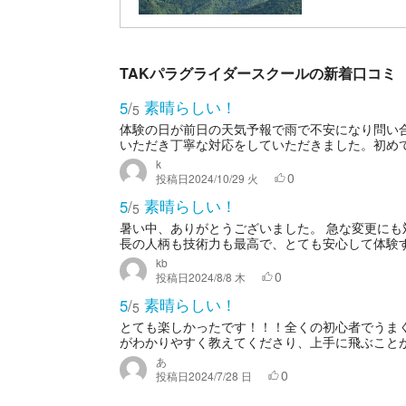
TAKパラグライダースクールの新着口コミ
素晴らしい！
5
/
5
体験の日が前日の天気予報で雨で不安になり問い
いただき丁寧な対応をしていただきました。初めて
k
0
投稿日
2024/10/29 火
素晴らしい！
5
/
5
暑い中、ありがとうございました。 急な変更にも
長の人柄も技術力も最高で、とても安心して体験する
kb
0
投稿日
2024/8/8 木
素晴らしい！
5
/
5
とても楽しかったです！！！全くの初心者でうま
がわかりやすく教えてくださり、上手に飛ぶことが
あ
0
投稿日
2024/7/28 日