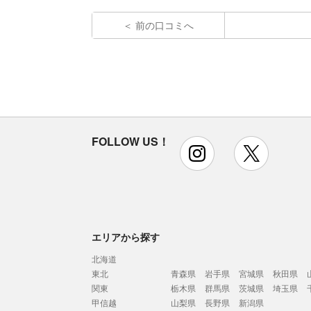
前の口コミへ
FOLLOW US！
instagram
x
エリアから探す
北海道
東北
青森県
岩手県
宮城県
秋田県
関東
栃木県
群馬県
茨城県
埼玉県
甲信越
山梨県
長野県
新潟県