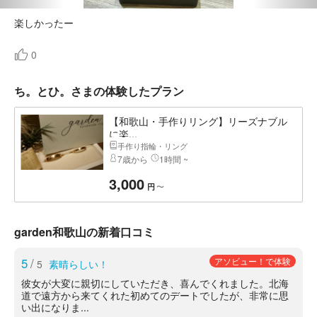
楽しかったー
0
ち。とひ。さまの体験したプラン
【和歌山・手作りリング】リーズナブル
に楽...
手作り指輪・リング
7歳から
1時間 ~
3,000
〜
円
garden和歌山の新着口コミ
5
/
アソビュー！で体験
5
素晴らしい！
彼女が大変に親切にしていただき、喜んでくれました。北海
道で遠方から来てくれた初めてのデートでしたが、非常に思
い出になりま...