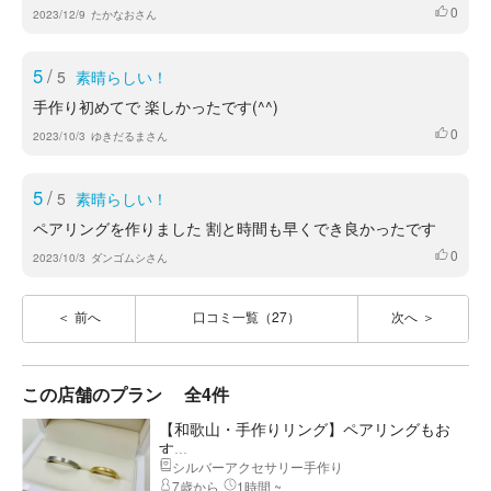
0
いいね
2023/12/9
たかなおさん
5
/
5
素晴らしい！
手作り初めてで 楽しかったです(^^)
0
いいね
2023/10/3
ゆきだるまさん
5
/
5
素晴らしい！
ペアリングを作りました 割と時間も早くでき良かったです
0
いいね
2023/10/3
ダンゴムシさん
前へ
口コミ一覧（27）
次へ
この店舗のプラン
全4件
【和歌山・手作りリング】ペアリングもお
す...
シルバーアクセサリー手作り
7歳から
1時間 ~