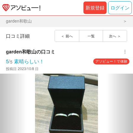
新規登録
ログイン
garden和歌山
口コミ詳細
前へ
一覧
次へ
garden和歌山
の口コミ
︙
5
/
素晴らしい！
アソビュー！で体験
5
投稿日
2023/10/8 日