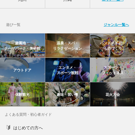
遊び一覧
ジャンル一覧へ
遊園地・
温泉・スパ・
ハンドメイド・
テーマパーク・美術館
リラクゼーション
ものづくり
エンタメ・
スポーツ・
アウトドア
スポーツ観戦
フィットネス
体験観光
趣味・習い事
花火大会
よくある質問・初心者ガイド
はじめての方へ