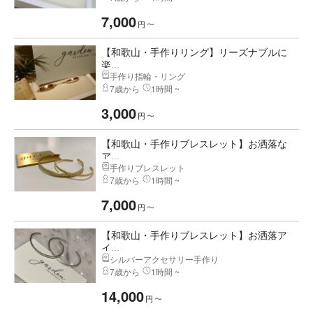
7,000
円
〜
【和歌山・手作りリング】リーズナブルに
楽...
手作り指輪・リング
7歳から
1時間 ~
3,000
円
〜
【和歌山・手作りブレスレット】お洒落な
ア...
手作りブレスレット
7歳から
1時間 ~
7,000
円
〜
【和歌山・手作りブレスレット】お洒落ア
イ...
シルバーアクセサリー手作り
7歳から
1時間 ~
14,000
円
〜