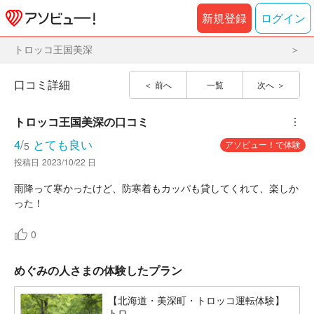
新規登録
ログイン
トロッコ王国美深
口コミ詳細
前へ
一覧
次へ
トロッコ王国美深
の口コミ
︙
4
/
とても良い
アソビュー！で体験
5
投稿日
2023/10/22 日
雨降って寒かったけど、防寒着もカッパも貸してくれて、楽しか
った！
0
めぐみの人さまの体験したプラン
【北海道・美深町・トロッコ運転体験】
トロ...