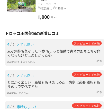
テーマパーク
指定無し
1時間 ~
1,800
〜
円
トロッコ王国美深の新着口コミ
4
/
アソビュー！で体験
5
とても良い
風が気持ち良かった〜😊 ちょっと振動で身体のあちこちが痒
くなったけど…楽しかった👍
0
いいね
2026/7/18
まなっちさん
4
/
アソビュー！で体験
5
とても良い
とにかく楽しい 距離もあり楽しめた 防寒は必要 運転も折
り返しで交代できた
0
いいね
2026/6/7
とどさん
5
/
アソビュー！で体験
5
素晴らしい！