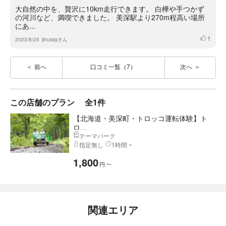
大自然の中を、贅沢に10km走行できます。 白樺や手つかず
の河川など、満喫できました。 美深駅より270m程高い場所
にあ...
1
いいね
2023/8/25
jinussyさん
前へ
口コミ一覧（7）
次へ
この店舗のプラン
全1件
【北海道・美深町・トロッコ運転体験】ト
ロ...
テーマパーク
指定無し
1時間 ~
1,800
円
〜
関連エリア