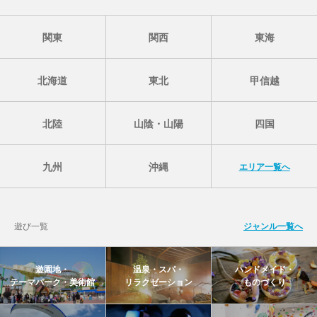
関東
関西
東海
北海道
東北
甲信越
北陸
山陰・山陽
四国
九州
沖縄
エリア一覧へ
遊び一覧
ジャンル一覧へ
遊園地・
温泉・スパ・
ハンドメイド・
テーマパーク・美術館
リラクゼーション
ものづくり