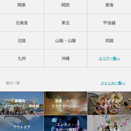
関東
関西
東海
北海道
東北
甲信越
北陸
山陰・山陽
四国
九州
沖縄
エリア一覧へ
遊び一覧
ジャンル一覧へ
遊園地・
温泉・スパ・
ハンドメイド・
テーマパーク・美術館
リラクゼーション
ものづくり
エンタメ・
スポーツ・
アウトドア
スポーツ観戦
フィットネス