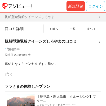
新規登録
ログイン
帆船型遊覧船クイーンズしろやま
口コミ詳細
前へ
一覧
次へ
帆船型遊覧船クイーンズしろやま
の口コミ
︙
1
/
5段階中
投稿日
2020/10/3 土
返信もなくキャンセルです。酷い。
0
ララさまの体験したプラン
【鹿児島・鹿児島市・クルージング】フ
リー...
クルージング・船上パーティー