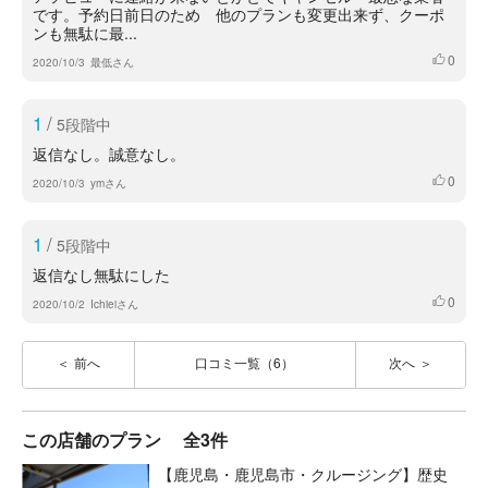
です。予約日前日のため 他のプランも変更出来ず、クーポ
ンも無駄に最...
0
いいね
2020/10/3
最低さん
1
/
5段階中
返信なし。誠意なし。
0
いいね
2020/10/3
ymさん
1
/
5段階中
返信なし無駄にした
0
いいね
2020/10/2
Ichieiさん
前へ
口コミ一覧（6）
次へ
この店舗のプラン
全3件
【鹿児島・鹿児島市・クルージング】歴史