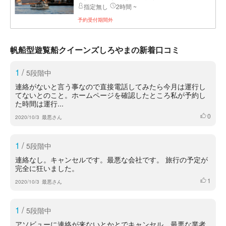
指定無し
2時間 ~
予約受付期間外
帆船型遊覧船クイーンズしろやまの新着口コミ
1
/
5段階中
連絡がないと言う事なので直接電話してみたら今月は運行し
てないとのこと。ホームページを確認したところ私が予約し
た時間は運行...
0
いいね
2020/10/3
最悪さん
1
/
5段階中
連絡なし。キャンセルです。最悪な会社です。 旅行の予定が
完全に狂いました。
1
いいね
2020/10/3
最悪さん
1
/
5段階中
アソビューに連絡が来ないとかとでキャンセル 最悪な業者