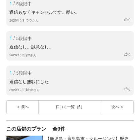
1
/
5段階中
返信もなくキャンセルです。酷い。
0
いいね
2020/10/3
ララさん
1
/
5段階中
返信なし。誠意なし。
0
いいね
2020/10/3
ymさん
1
/
5段階中
返信なし無駄にした
0
いいね
2020/10/2
Ichieiさん
前へ
口コミ一覧（6）
次へ
この店舗のプラン
全3件
【鹿児島・鹿児島市・クルージング】歴史