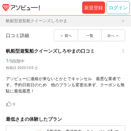
新規登録
ログイン
帆船型遊覧船クイーンズしろやま
口コミ詳細
前へ
一覧
次へ
帆船型遊覧船クイーンズしろやま
の口コミ
︙
1
/
5段階中
投稿日
2020/10/3 土
アソビューに連絡が来ないとかとでキャンセル 最悪な業者で
す。予約日前日のため 他のプランも変更出来ず、クーポンも無
駄に最低最悪！
0
最低さまの体験したプラン