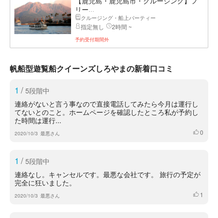
【鹿児島・鹿児島市・クルージング】フ
リー...
クルージング・船上パーティー
指定無し
2時間 ~
予約受付期間外
帆船型遊覧船クイーンズしろやまの新着口コミ
1
/
5段階中
連絡がないと言う事なので直接電話してみたら今月は運行し
てないとのこと。ホームページを確認したところ私が予約し
た時間は運行...
0
いいね
2020/10/3
最悪さん
1
/
5段階中
連絡なし。キャンセルです。最悪な会社です。 旅行の予定が
完全に狂いました。
1
いいね
2020/10/3
最悪さん