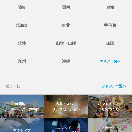
関東
関西
東海
北海道
東北
甲信越
北陸
山陰・山陽
四国
九州
沖縄
エリア一覧へ
遊び一覧
ジャンル一覧へ
遊園地・
温泉・スパ・
ハンドメイド・
テーマパーク・美術館
リラクゼーション
ものづくり
エンタメ・
スポーツ・
アウトドア