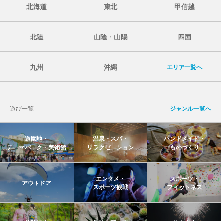
北海道
東北
甲信越
北陸
山陰・山陽
四国
九州
沖縄
エリア一覧へ
遊び一覧
ジャンル一覧へ
遊園地・
温泉・スパ・
ハンドメイド・
テーマパーク・美術館
リラクゼーション
ものづくり
エンタメ・
スポーツ・
アウトドア
スポーツ観戦
フィットネス