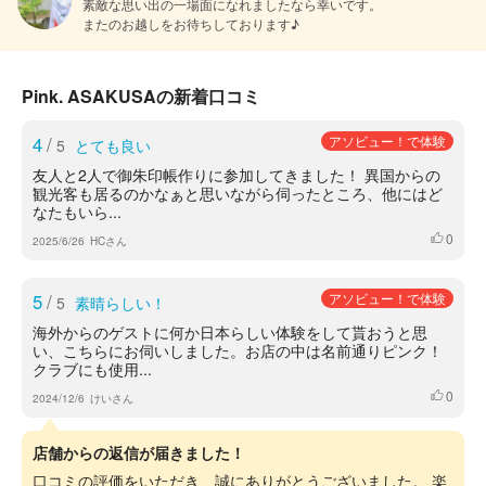
素敵な思い出の一場面になれましたなら幸いです。

またのお越しをお待ちしております♪
Pink. ASAKUSAの新着口コミ
4
/
アソビュー！で体験
5
とても良い
友人と2人で御朱印帳作りに参加してきました！ 異国からの
観光客も居るのかなぁと思いながら伺ったところ、他にはど
なたもいら...
0
いいね
2025/6/26
HCさん
5
/
アソビュー！で体験
5
素晴らしい！
海外からのゲストに何か日本らしい体験をして貰おうと思
い、こちらにお伺いしました。お店の中は名前通りピンク！
クラブにも使用...
0
いいね
2024/12/6
けいさん
店舗からの返信が届きました！
口コミの評価をいただき、誠にありがとうございました。 楽