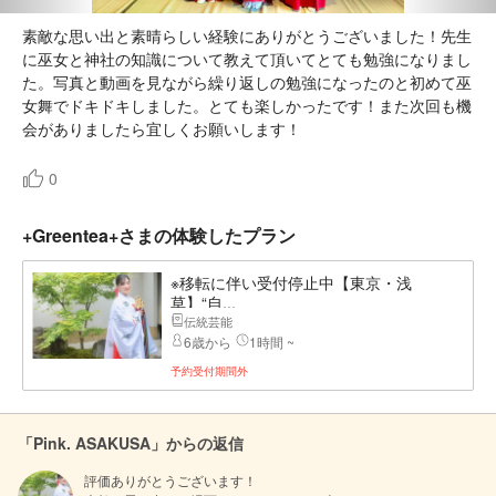
素敵な思い出と素晴らしい経験にありがとうございました！先生
に巫女と神社の知識について教えて頂いてとても勉強になりまし
た。写真と動画を見ながら繰り返しの勉強になったのと初めて巫
女舞でドキドキしました。とても楽しかったです！また次回も機
会がありましたら宜しくお願いします！
0
+Greentea+さまの体験したプラン
※移転に伴い受付停止中【東京・浅
草】“自...
伝統芸能
6歳から
1時間 ~
予約受付期間外
「Pink. ASAKUSA」からの返信
評価ありがとうございます！
