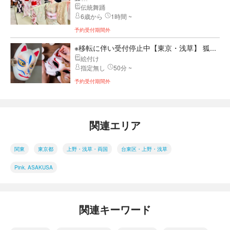
伝統舞踊
6歳から
1時間 ~
予約受付期間外
※移転に伴い受付停止中【東京・浅草】 狐...
絵付け
指定無し
50分 ~
予約受付期間外
関連エリア
関東
東京都
上野・浅草・両国
台東区・上野・浅草
Pink. ASAKUSA
関連キーワード