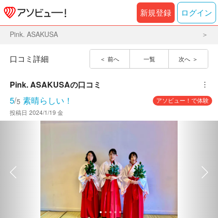
新規登録
ログイン
Pink. ASAKUSA
口コミ詳細
前へ
一覧
次へ
Pink. ASAKUSA
の口コミ
︙
5
/
素晴らしい！
アソビュー！で体験
5
投稿日
2024/1/19 金