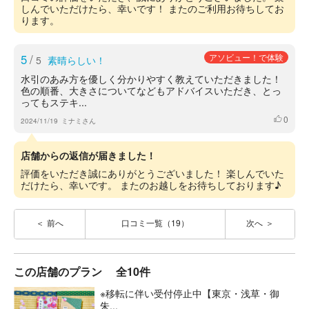
しんでいただけたら、幸いです！ またのご利用お待ちしてお
ります。
5
/
アソビュー！で体験
5
素晴らしい！
水引のあみ方を優しく分かりやすく教えていただきました！
色の順番、大きさについてなどもアドバイスいただき、とっ
ってもステキ...
0
いいね
2024/11/19
ミナミさん
店舗からの返信が届きました！
評価をいただき誠にありがとうございました！ 楽しんでいた
だけたら、幸いです。 またのお越しをお待ちしております♪
前へ
口コミ一覧（19）
次へ
この店舗のプラン
全10件
※移転に伴い受付停止中【東京・浅草・御
朱...