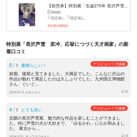
【前売券】特別展「生誕270年 長沢芦雪...
博物館
指定無し
指定無し
予約受付期間外
特別展「長沢芦雪 若冲、応挙につづく天才画家」の新
着口コミ
5
/
アソビュー！で体験
5
素晴らしい！
前期、後期と見てきました。大満足でした。こんなに沢山の
作品が観れて満足したのは久しぶりでした。九州国立博物館
さん、ぐいぐ...
0
いいね
2024/5/13
かおりさん
4
/
アソビュー！で体験
5
とても良い
念願の長沢芦雪展。魅力的な作品を楽しむことができまし
た。特に芦雪の犬が大好きで、「ゆるかわ」に心が和みまし
た。 東京から...
0
いいね
2024/3/31
サンフラワーさん