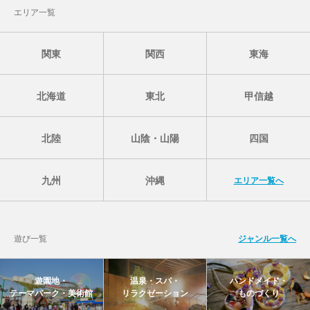
エリア一覧
関東
関西
東海
北海道
東北
甲信越
北陸
山陰・山陽
四国
九州
沖縄
エリア一覧へ
遊び一覧
ジャンル一覧へ
遊園地・
温泉・スパ・
ハンドメイド・
テーマパーク・美術館
リラクゼーション
ものづくり