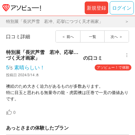
新規登録
ログイン
特別展「長沢芦雪 若冲、応挙につづく天才画家」
口コミ詳細
前へ
一覧
次へ
特別展「長沢芦雪　若冲、応挙につ
︙
づく天才画家」
の口コミ
5
/
素晴らしい！
アソビュー！で体験
5
投稿日
2024/3/14 木
襖絵のため大きく迫力があるものが多数あります。
特に目玉と思われる無量寺の龍・虎図襖は圧巻で一見の価値あり
です。
0
あっとさまの体験したプラン