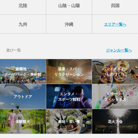
北陸
山陰・山陽
四国
九州
沖縄
エリア一覧へ
遊び一覧
ジャンル一覧へ
遊園地・
温泉・スパ・
ハンドメイド・
テーマパーク・美術館
リラクゼーション
ものづくり
エンタメ・
スポーツ・
アウトドア
スポーツ観戦
フィットネス
体験観光
趣味・習い事
花火大会