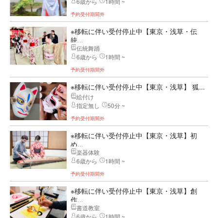
6歳から
1時間 ~
予約受付期間外
※移転に伴い受付停止中【東京・浅草・伝
統...
伝統舞踊
6歳から
1時間 ~
予約受付期間外
※移転に伴い受付停止中【東京・浅草】 狐...
絵付け
指定無し
50分 ~
予約受付期間外
※移転に伴い受付停止中【東京・浅草】初
め...
楽器体験
6歳から
1時間 ~
予約受付期間外
※移転に伴い受付停止中【東京・浅草】創
作...
書道教室
6歳から
1時間 ~