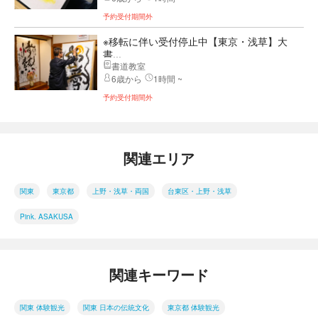
予約受付期間外
※移転に伴い受付停止中【東京・浅草】大
書...
書道教室
6歳から
1時間 ~
予約受付期間外
関連エリア
関東
東京都
上野・浅草・両国
台東区・上野・浅草
Pink. ASAKUSA
関連キーワード
関東 体験観光
関東 日本の伝統文化
東京都 体験観光