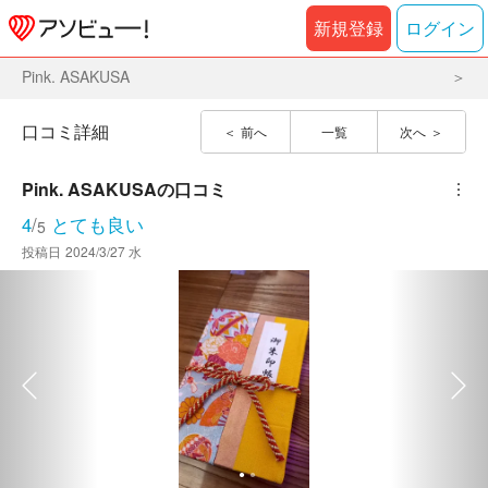
新規登録
ログイン
Pink. ASAKUSA
口コミ詳細
前へ
一覧
次へ
Pink. ASAKUSA
の口コミ
︙
4
/
とても良い
5
投稿日
2024/3/27 水