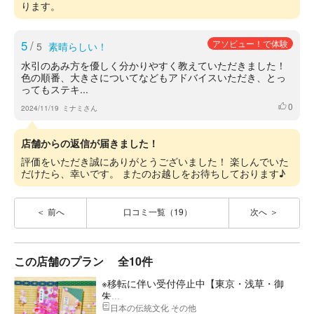
ります。
5
/
アソビュー！で体験
5
素晴らしい！
水引のあみ方を優しく分かりやすく教えていただきました！
色の順番、大きさについてなどもアドバイスいただき、とっ
ってもステキ...
0
いいね
2024/11/19
ミナミさん
店舗からの返信が届きました！
評価をいただき誠にありがとうございました！ 楽しんでいた
だけたら、幸いです。 またのお越しをお待ちしております♪
前へ
口コミ一覧（19）
次へ
この店舗のプラン
全10件
※移転に伴い受付停止中【東京・浅草・御
朱...
日本の伝統文化 その他