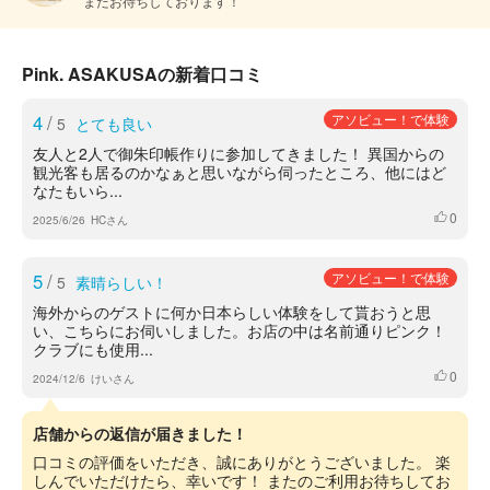
またお待ちしております！
Pink. ASAKUSAの新着口コミ
4
/
アソビュー！で体験
5
とても良い
友人と2人で御朱印帳作りに参加してきました！ 異国からの
観光客も居るのかなぁと思いながら伺ったところ、他にはど
なたもいら...
0
いいね
2025/6/26
HCさん
5
/
アソビュー！で体験
5
素晴らしい！
海外からのゲストに何か日本らしい体験をして貰おうと思
い、こちらにお伺いしました。お店の中は名前通りピンク！
クラブにも使用...
0
いいね
2024/12/6
けいさん
店舗からの返信が届きました！
口コミの評価をいただき、誠にありがとうございました。 楽
しんでいただけたら、幸いです！ またのご利用お待ちしてお