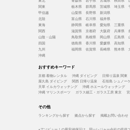
東北
青森県
岩手県
宮城県
秋田県
関東
栃木県
群馬県
茨城県
埼玉県
甲信越
山梨県
長野県
新潟県
北陸
富山県
石川県
福井県
東海
静岡県
岐阜県
愛知県
三重県
関西
滋賀県
京都府
大阪府
兵庫県
山陰・山陽
鳥取県
島根県
岡山県
広島県
四国
徳島県
香川県
愛媛県
高知県
九州
福岡県
佐賀県
長崎県
熊本県
沖縄
おすすめキーワード
京都 着物レンタル
沖縄 ダイビング
日帰り温泉 関東
屋久島 ダイビング
関西 日帰り温泉
石垣島 シュノー
天草 イルカウォッチング
沖縄 ホエールウォッチング
沖縄 マリンスポーツ
ガラス細工・ガラス工房 東京
宮
その他
ランキングから探す
拠点から探す
掲載お問い合わせ
※アソビュー！の最安値保証は、同一レジャー会社の提供