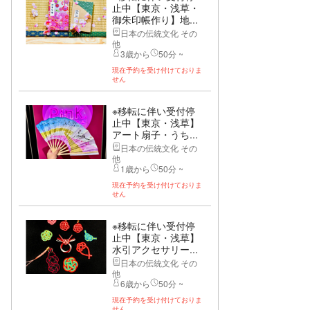
止中【東京・浅草・
御朱印帳作り】地...
日本の伝統文化 その
他
3歳から
50分 ~
現在予約を受け付けておりま
せん
※移転に伴い受付停
止中【東京・浅草】
アート扇子・うち...
日本の伝統文化 その
他
1歳から
50分 ~
現在予約を受け付けておりま
せん
※移転に伴い受付停
止中【東京・浅草】
水引アクセサリー...
日本の伝統文化 その
他
6歳から
50分 ~
現在予約を受け付けておりま
せん