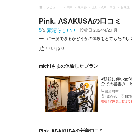
アソビュー！
関東
東京都
上野・浅草・両国
台東区
Pink. ASAKUSA
の口コミ
5
/
素晴らしい！
投稿日
2024/4/29 月
5
一生に一度できるかどうかの体験をとてもたのし
いいね
0
michiさまの体験したプラン
※移転に伴い受
分で大書書き！
書道教室
6歳から
1時間
現在予約を受け付けて
Pink. ASAKUSAの新着口コミ