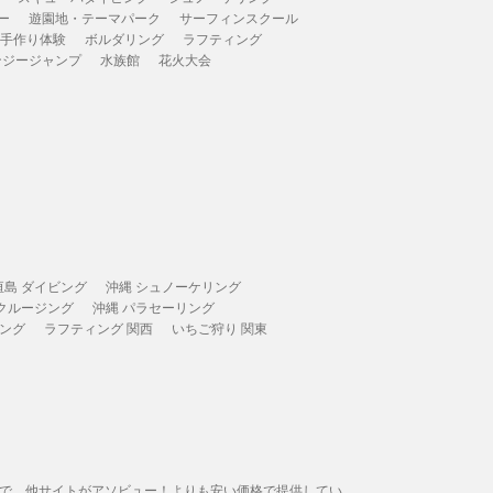
ー
遊園地・テーマパーク
サーフィンスクール
 手作り体験
ボルダリング
ラフティング
ンジージャンプ
水族館
花火大会
垣島 ダイビング
沖縄 シュノーケリング
 クルージング
沖縄 パラセーリング
ィング
ラフティング 関西
いちご狩り 関東
態で、他サイトがアソビュー！よりも安い価格で提供してい