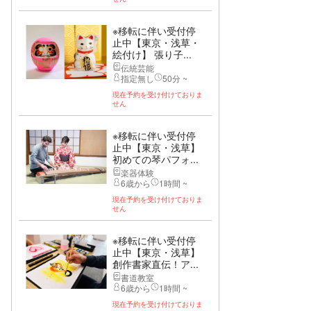
※移転に伴い受付停
止中【東京・浅草・
絵付け】 張り子...
伝統芸能
指定無し
50分 ~
現在予約を受け付けておりま
せん
※移転に伴い受付停
止中【東京・浅草】
初めての琴パフォ...
楽器体験
6歳から
1時間 ~
現在予約を受け付けておりま
せん
※移転に伴い受付停
止中【東京・浅草】
創作書家直伝！ア...
書道教室
6歳から
1時間 ~
現在予約を受け付けておりま