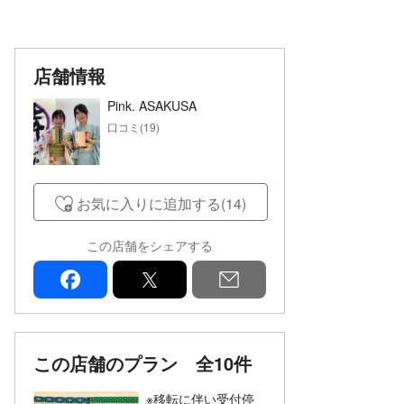
店舗情報
Pink. ASAKUSA
口コミ(19)
お気に入りに追加する(14)
この店舗をシェアする
facebook
x
mail
この店舗のプラン
全10件
※移転に伴い受付停