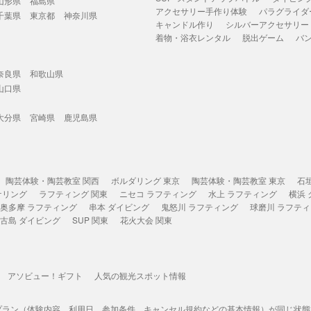
山形県
福島県
アクセサリー手作り体験
パラグライダ
千葉県
東京都
神奈川県
キャンドル作り
シルバーアクセサリー
着物・浴衣レンタル
脱出ゲーム
バ
奈良県
和歌山県
山口県
大分県
宮崎県
鹿児島県
陶芸体験・陶芸教室 関西
ボルダリング 東京
陶芸体験・陶芸教室 東京
石
ケリング
ラフティング 関東
ニセコ ラフティング
水上 ラフティング
横浜
奥多摩 ラフティング
串本 ダイビング
鬼怒川 ラフティング
球磨川 ラフテ
古島 ダイビング
SUP 関東
花火大会 関東
アソビュー！ギフト
人気の観光スポット情報
プラン（体験内容、利用日、参加条件、キャンセル規約などの基本情報）が同じ状