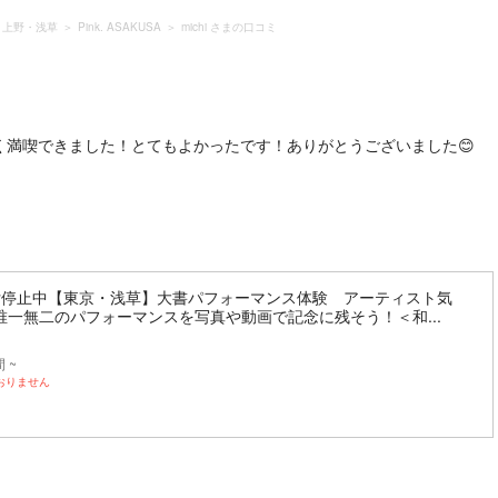
・上野・浅草
Pink. ASAKUSA
michi さまの口コミ
く満喫できました！とてもよかったです！ありがとうございました😊
付停止中【東京・浅草】大書パフォーマンス体験 アーティスト気
唯一無二のパフォーマンスを写真や動画で記念に残そう！＜和...
 ~
おりません