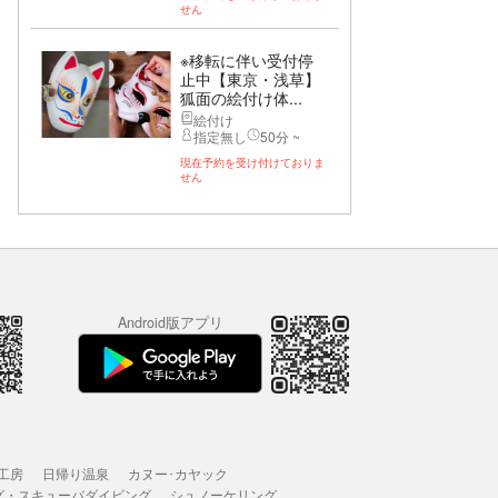
せん
※移転に伴い受付停
止中【東京・浅草】
狐面の絵付け体...
絵付け
指定無し
50分 ~
現在予約を受け付けておりま
せん
Android版アプリ
工房
日帰り温泉
カヌー･カヤック
グ・スキューバダイビング
シュノーケリング