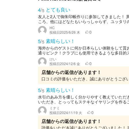
とても良い
4
/
5
友人と2人で御朱印帳作りに参加してきました！ 
ころ、他にはどなたもいらっしゃらず、ユッタリのん
HC
0
投稿日
2025/6/26 木
素晴らしい！
5
/
5
海外からのゲストに何か日本らしい体験をして貰
通りピンク！クラブにも使用できるような多目的ス
けい
0
投稿日
2024/12/6 金
店舗からの返信があります！
素晴らしい！
5
/
5
水引のあみ方を優しく分かりやすく教えていただ
いただき、とっってもステキなイヤリングを作る
ミナミ
0
投稿日
2024/11/19 火
店舗からの返信があります！