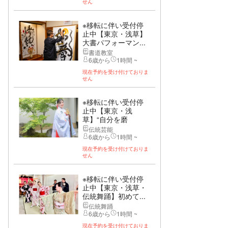
せん
※移転に伴い受付停
止中【東京・浅草】
大書パフォーマン...
書道教室
6歳から
1時間 ~
現在予約を受け付けておりま
せん
※移転に伴い受付停
止中【東京・浅
草】“自分を磨
く”巫...
伝統芸能
6歳から
1時間 ~
現在予約を受け付けておりま
せん
※移転に伴い受付停
止中【東京・浅草・
伝統舞踊】初めて...
伝統舞踊
6歳から
1時間 ~
現在予約を受け付けておりま