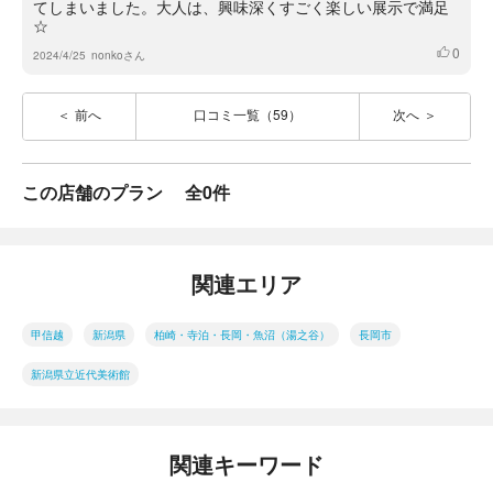
てしまいました。大人は、興味深くすごく楽しい展示で満足
☆
0
いいね
2024/4/25
nonkoさん
前へ
口コミ一覧（59）
次へ
この店舗のプラン
全0件
関連エリア
甲信越
新潟県
柏崎・寺泊・長岡・魚沼（湯之谷）
長岡市
新潟県立近代美術館
関連キーワード