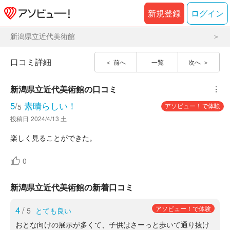
新規登録
ログイン
新潟県立近代美術館
口コミ詳細
前へ
一覧
次へ
新潟県立近代美術館
の口コミ
︙
5
/
素晴らしい！
アソビュー！で体験
5
投稿日
2024/4/13 土
楽しく見ることができた。
0
新潟県立近代美術館の新着口コミ
4
/
アソビュー！で体験
5
とても良い
おとな向けの展示が多くて、子供はさーっと歩いて通り抜け