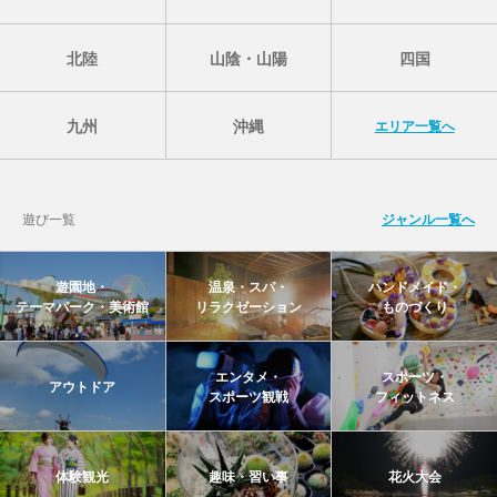
北陸
山陰・山陽
四国
九州
沖縄
エリア一覧へ
遊び一覧
ジャンル一覧へ
遊園地・
温泉・スパ・
ハンドメイド・
テーマパーク・美術館
リラクゼーション
ものづくり
エンタメ・
スポーツ・
アウトドア
スポーツ観戦
フィットネス
体験観光
趣味・習い事
花火大会