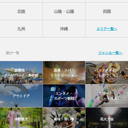
北陸
山陰・山陽
四国
九州
沖縄
エリア一覧へ
遊び一覧
ジャンル一覧へ
遊園地・
温泉・スパ・
ハンドメイド・
テーマパーク・美術館
リラクゼーション
ものづくり
エンタメ・
スポーツ・
アウトドア
スポーツ観戦
フィットネス
体験観光
趣味・習い事
花火大会