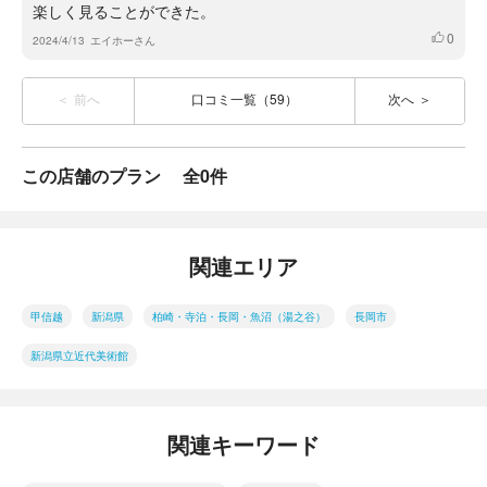
楽しく見ることができた。
0
いいね
2024/4/13
エイホーさん
前へ
口コミ一覧（59）
次へ
この店舗のプラン
全0件
関連エリア
甲信越
新潟県
柏崎・寺泊・長岡・魚沼（湯之谷）
長岡市
新潟県立近代美術館
関連キーワード