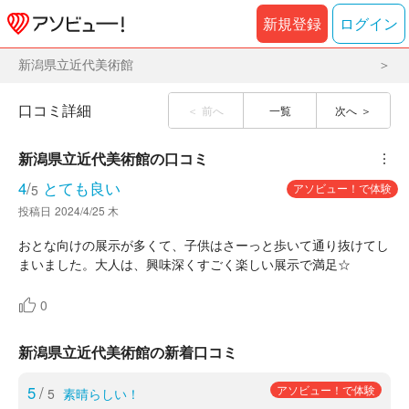
新規登録
ログイン
新潟県立近代美術館
口コミ詳細
前へ
一覧
次へ
新潟県立近代美術館
の口コミ
︙
4
/
とても良い
アソビュー！で体験
5
投稿日
2024/4/25 木
おとな向けの展示が多くて、子供はさーっと歩いて通り抜けてし
まいました。大人は、興味深くすごく楽しい展示で満足☆
0
新潟県立近代美術館の新着口コミ
5
/
アソビュー！で体験
5
素晴らしい！