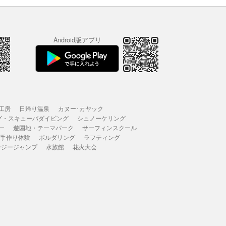
Android版アプリ
工房
日帰り温泉
カヌー･カヤック
グ・スキューバダイビング
シュノーケリング
ー
遊園地・テーマパーク
サーフィンスクール
 手作り体験
ボルダリング
ラフティング
ンジージャンプ
水族館
花火大会