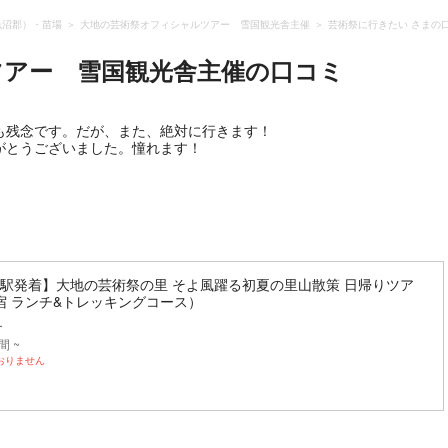
魚沼郡）・苗場
大地の芸術祭オフィシャルツアー 雪国観光舎主催
芸術祭に行きたい さまの
ツアー 雪国観光舎主催
の口コミ
も残念です。だが、また、絶対に行きます！
がとうございました。憧れます！
沢駅発着】大地の芸術祭の里 そよ風躍る初夏の里山散策 日帰りツア
宿 ランチ&トレッキングコース）
ー
間 ~
おりません