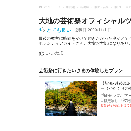
アソビュー！
甲信越
新潟県
湯沢・苗場
湯沢町（南
大地の芸術祭オフィシャル
4
/
とても良い
投稿日
2020/11/1 日
5
最後の教室に時間をかけて頂きたかった事がとて
ボランティアガイトさん、大変お世話になりあり
いいね
0
芸術祭に行きたいさまの体験したプラン
【新潟･越後湯
ー（かたくりの
日帰りバスツア
指定無し
7時
現在予約を受け付けて