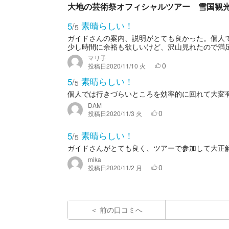
大地の芸術祭オフィシャルツアー 雪国観
素晴らしい！
5
/
5
ガイドさんの案内、説明がとても良かった。個人
少し時間に余裕も欲しいけど、沢山見れたので満
マリ子
0
投稿日
2020/11/10 火
素晴らしい！
5
/
5
個人では行きづらいところを効率的に回れて大変
DAM
0
投稿日
2020/11/3 火
素晴らしい！
5
/
5
ガイドさんがとても良く、ツアーで参加して大正
mika
0
投稿日
2020/11/2 月
前の口コミへ