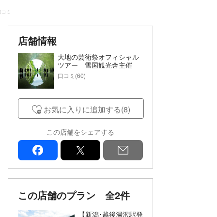
口コミ
店舗情報
大地の芸術祭オフィシャル
ツアー 雪国観光舎主催
口コミ(60)
お気に入りに追加する(8)
この店舗をシェアする
facebook
x
mail
この店舗のプラン
全2件
【新潟･越後湯沢駅発