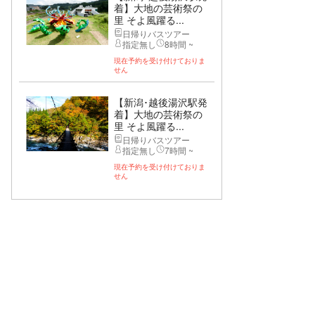
着】大地の芸術祭の
里 そよ風躍る...
日帰りバスツアー
指定無し
8時間 ~
現在予約を受け付けておりま
せん
【新潟･越後湯沢駅発
着】大地の芸術祭の
里 そよ風躍る...
日帰りバスツアー
指定無し
7時間 ~
現在予約を受け付けておりま
せん