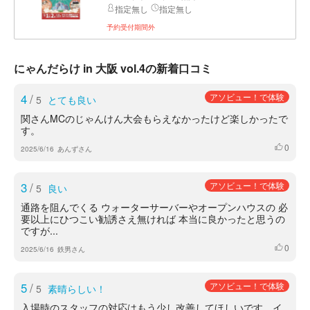
指定無し
指定無し
予約受付期間外
にゃんだらけ in 大阪 vol.4の新着口コミ
4
/
アソビュー！で体験
5
とても良い
関さんMCのじゃんけん大会もらえなかったけど楽しかったで
す。
0
いいね
2025/6/16
あんずさん
3
/
アソビュー！で体験
5
良い
通路を阻んでくる ウォーターサーバーやオープンハウスの 必
要以上にひつこい勧誘さえ無ければ 本当に良かったと思うの
ですが...
0
いいね
2025/6/16
鉄男さん
5
/
アソビュー！で体験
5
素晴らしい！
入場時のスタッフの対応はもう少し改善してほしいです。イ