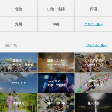
北陸
山陰・山陽
四国
九州
沖縄
エリア一覧へ
遊び一覧
ジャンル一覧へ
遊園地・
温泉・スパ・
ハンドメイド・
テーマパーク・美術館
リラクゼーション
ものづくり
エンタメ・
スポーツ・
アウトドア
スポーツ観戦
フィットネス
体験観光
趣味・習い事
花火大会