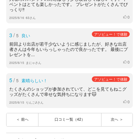
ベントはとても楽しかったです。 プレゼントがたくさんでび
っくり‼️
0
いいね
2025/6/16
63さん
3
/
アソビュー！で体験
5
良い
前回より出店が若干少ないように感じましたが、好きな出店
者さんは今年もいらっしゃったので良かったです。 最後にプ
レゼントを...
0
いいね
2025/6/15
まにゃさん
5
/
アソビュー！で体験
5
素晴らしい！
たくさんのショップが参加されていて、どこを見てもねこグ
ッズがたくさんで幸せな気持ちになります🐱
0
いいね
2025/6/15
りんご♪さん
前へ
口コミ一覧（42）
次へ