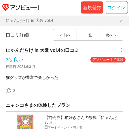
新規登録
ログイン
にゃんだらけ in 大阪 vol.4
口コミ詳細
前へ
一覧
次へ
にゃんだらけ in 大阪 vol.4
の口コミ
︙
3
/
良い
アソビュー！で体験
5
投稿日
2024/6/3 月
猫グッズが豊富で楽しかった
0
ニャンコさまの体験したプラン
【前売券】猫好きさんの祭典「にゃんだ
らけ...
アートイベント・芸術祭