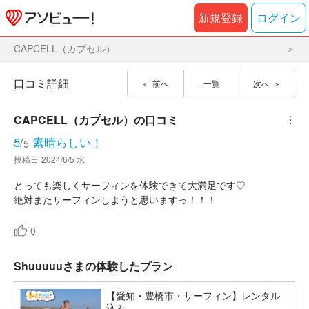
新規登録
ログイン
CAPCELL（カプセル）
口コミ詳細
前へ
一覧
次へ
CAPCELL（カプセル）
の口コミ
︙
5
/
素晴らしい！
5
投稿日
2024/6/5 水
とっても楽しくサーフィンを体験できて大満足です♡
絶対またサーフィンしようと思いますっ！！！
0
Shuuuuuさまの体験したプラン
【愛知・豊橋市・サーフィン】レンタル
込み...