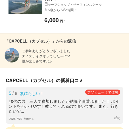
サーフショップ・サーフィンスクール
6歳から
2時間 ~
6,000
〜
円
「CAPCELL（カプセル）」からの返信
ご参加ありがとうございました

ナイステイクオフでした～(^^♪

夏が楽しみですね♪
CAPCELL（カプセル）の新着口コミ
5
/
アソビュー！で体験
5
素晴らしい！
40代の男、三人で参加しましたが結論全員乗れました！ ポイ
ントをわかりやすく教えてくれるので良いです。 また、行き
たいで...
0
いいね
2026/7/28
kenさん