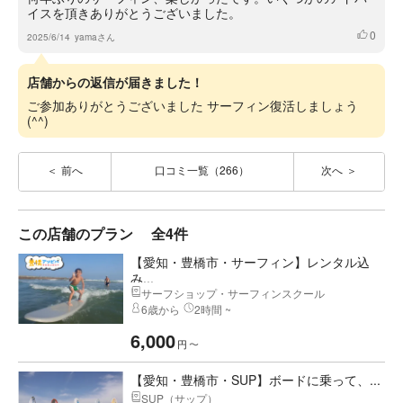
イスを頂きありがとうございました。
0
いいね
2025/6/14
yamaさん
店舗からの返信が届きました！
ご参加ありがとうございました サーフィン復活しましょう
(^^)
前へ
口コミ一覧（266）
次へ
この店舗のプラン
全4件
【愛知・豊橋市・サーフィン】レンタル込
み...
サーフショップ・サーフィンスクール
6歳から
2時間 ~
6,000
円
〜
【愛知・豊橋市・SUP】ボードに乗って、...
SUP（サップ）