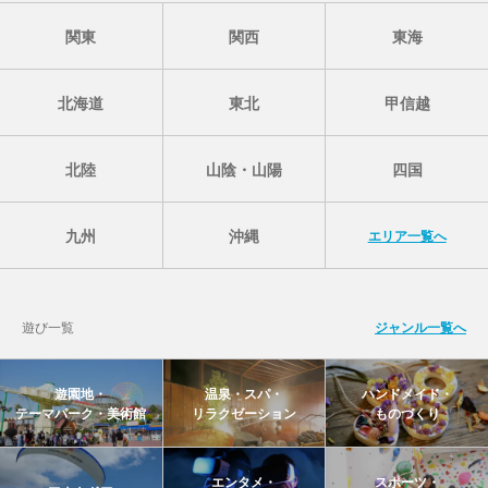
関東
関西
東海
北海道
東北
甲信越
北陸
山陰・山陽
四国
九州
沖縄
エリア一覧へ
遊び一覧
ジャンル一覧へ
遊園地・
温泉・スパ・
ハンドメイド・
テーマパーク・美術館
リラクゼーション
ものづくり
エンタメ・
スポーツ・