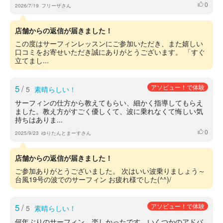
0
いいね
2026/7/19
フリーザさん
店舗からの返信が届きました！
この度はサーフィンレッスンにご参加いただき、また嬉しい
口コミをお寄せいただき誠にありがとうございます。 「すぐ
立てまし...
5
/
アソビュー！で体験
5
素晴らしい！
サーフィンの仕方から教えてもらい、細かく指導してもらえ
ました。教え方がすごく優しくて、波に乗れなくて悔しい気
持ちはありま...
0
いいね
2025/9/23
ゆりたんとまーすさん
店舗からの返信が届きました！
ご参加ありがとうございました。 次はいい波乗りましょう～
台風19号の波でのサーフィン お疲れ様でした(^^)/
5
/
アソビュー！で体験
5
素晴らしい！
何年ぶりのサーフィン、楽しかったです。いくつかのアドバ