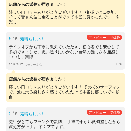
店舗からの返信が届きました！
嬉しい口コミをありがとうございます！ 3名様でのご参加、
そして皆さん波に乗ることができて本当に良かったです！🏄
楽し...
5
/
アソビュー！で体験
5
素晴らしい！
テイクオフから丁寧に教えていただき、初心者でも安心して
参加できました。思い通りにいかない自然の難しさを痛感し
つつも、実際...
0
いいね
2026/7/27
にっしーさん
店舗からの返信が届きました！
嬉しい口コミをありがとうございます！ 初めてのサーフィン
で、波に乗る楽しさを感じていただけて本当に嬉しいです😊
自...
5
/
アソビュー！で体験
5
素晴らしい！
先生がとてもフランクで親切。 丁寧で細かい微調整しながら
教え方が上手。 すぐ立てます。