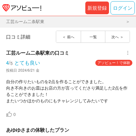
新規登録
ログイン
工芸ルーム二条駅東
口コミ詳細
前へ
一覧
次へ
工芸ルーム二条駅東
の口コミ
︙
4
/
とても良い
アソビュー！で体験
5
投稿日
2024/6/21 金
自分の作りたいものを2点を作ることができました。
向き不向きのお皿はお店の方が言ってくださり満足した2点を作
ることができました！
またいつかほかのものにもチャレンジしてみたいです
0
あゆゆさまの体験したプラン