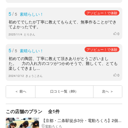
5
/
アソビュー！で体験
5
素晴らしい！
初めてでしたが丁寧に教えてもらえて、無事作ることができ
てよかったです。
0
いいね
2025/11/4
とりさん
5
/
アソビュー！で体験
5
素晴らしい！
初めての陶芸、丁寧に教えて頂きありがとうございまし
た。 力の入れ方のコツがつかめそうで、難しくて、とても
楽しくできまし...
0
いいね
2024/12/12
きょうこさん
前へ
口コミ一覧（89）
次へ
この店舗のプラン
全1件
【京都・二条駅徒歩3分・電動ろくろ】2個...
電動ろくろ