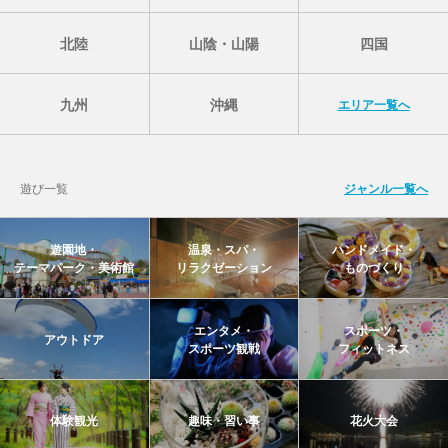
北陸
山陰・山陽
四国
九州
沖縄
エリア一覧へ
遊び一覧
ジャンル一覧へ
遊園地・
温泉・スパ・
ハンドメイド・
テーマパーク・美術館
リラクゼーション
ものづくり
エンタメ・
スポーツ・
アウトドア
スポーツ観戦
フィットネス
体験観光
趣味・習い事
花火大会