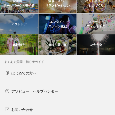
遊園地・
温泉・スパ・
ハンドメイド・
テーマパーク・美術館
リラクゼーション
ものづくり
エンタメ・
スポーツ・
アウトドア
スポーツ観戦
フィットネス
体験観光
趣味・習い事
花火大会
よくある質問・初心者ガイド
はじめての方へ
アソビュー！ヘルプセンター
お問い合わせ