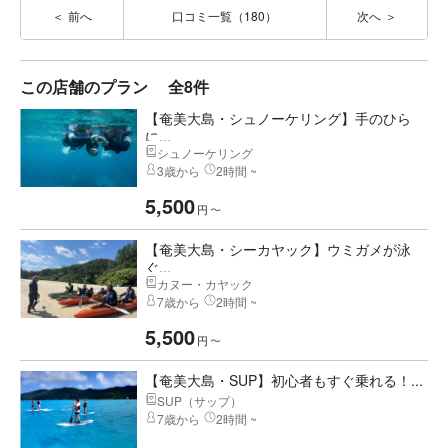
前へ
口コミ一覧（180）
次へ
この店舗のプラン
全8件
【奄美大島・シュノーケリング】手のひら
に...
シュノーケリング
3歳から
2時間 ~
5,500
円
〜
【奄美大島・シーカヤック】ウミガメが泳
ぐ...
カヌー・カヤック
7歳から
2時間 ~
5,500
円
〜
【奄美大島・SUP】初心者もすぐ乗れる！...
SUP（サップ）
7歳から
2時間 ~