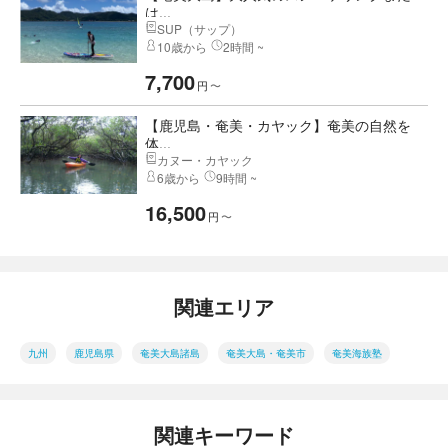
は...
SUP（サップ）
10歳から
2時間 ~
7,700
円
〜
【鹿児島・奄美・カヤック】奄美の自然を
体...
カヌー・カヤック
6歳から
9時間 ~
16,500
円
〜
関連エリア
九州
鹿児島県
奄美大島諸島
奄美大島・奄美市
奄美海族塾
関連キーワード