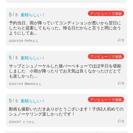
5
/
アソビュー！で体験
5
素晴らしい！
予約当日、雨が降っていてコンディションが悪いから翌日に
したらと提案してもらった。帰る日だからと言うと間に合う
ようにしてあ...
0
いいね
2025/4/29
PePeさん
5
/
アソビュー！で体験
5
素晴らしい！
サップとシュノーケルした後バーベキューでほぼ半日を堪能
しました 小雨が降ったりでお天気は良くなかったけどとて
も楽しかった...
0
いいね
2024/10/3
Mk6404さん
5
/
アソビュー！で体験
5
素晴らしい！
動画も撮影いただきありがとうございます！子供2人初めての
シュノーケリング楽しかったです！
0
いいね
2024/9/7
たつさん