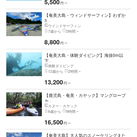
5,500
円
〜
【奄美大島・ウィンドサーフィン】わずか
3...
ウインドサーフィン
7歳から
2時間 ~
8,800
円
〜
【奄美大島・体験ダイビング】海抜0m以
下...
体験ダイビング
12歳から
2時間 ~
13,200
円
〜
【鹿児島・奄美・カヤック】マングローブ
カ...
カヌー・カヤック
6歳から
9時間 ~
16,500
円
〜
【奄美大島】大人気のスノーケリングまた