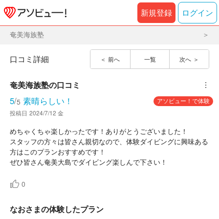
新規登録
ログイン
奄美海族塾
口コミ詳細
前へ
一覧
次へ
奄美海族塾
の口コミ
︙
5
/
素晴らしい！
アソビュー！で体験
5
投稿日
2024/7/12 金
めちゃくちゃ楽しかったです！ありがとうございました！
スタッフの方々は皆さん親切なので、体験ダイビングに興味ある
方はこのプランおすすめです！
ぜひ皆さん奄美大島でダイビング楽しんで下さい！
0
なおさまの体験したプラン