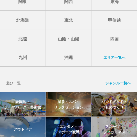
関東
関西
東海
北海道
東北
甲信越
北陸
山陰・山陽
四国
九州
沖縄
エリア一覧へ
遊び一覧
ジャンル一覧へ
遊園地・
温泉・スパ・
ハンドメイド・
テーマパーク・美術館
リラクゼーション
ものづくり
エンタメ・
スポーツ・
アウトドア
スポーツ観戦
フィットネス