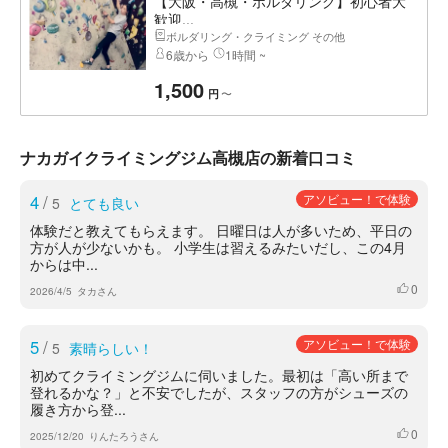
【大阪・高槻・ボルダリング】初心者大
歓迎...
ボルダリング・クライミング その他
6歳から
1時間 ~
1,500
〜
円
ナカガイクライミングジム高槻店の新着口コミ
4
/
アソビュー！で体験
5
とても良い
体験だと教えてもらえます。 日曜日は人が多いため、平日の
方が人が少ないかも。 小学生は習えるみたいだし、この4月
からは中...
0
いいね
2026/4/5
タカさん
5
/
アソビュー！で体験
5
素晴らしい！
初めてクライミングジムに伺いました。最初は「高い所まで
登れるかな？」と不安でしたが、スタッフの方がシューズの
履き方から登...
0
いいね
2025/12/20
りんたろうさん