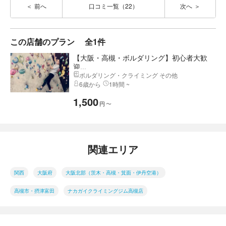
前へ
口コミ一覧（22）
次へ
この店舗のプラン
全1件
【大阪・高槻・ボルダリング】初心者大歓
迎...
ボルダリング・クライミング その他
6歳から
1時間 ~
1,500
円
〜
関連エリア
関西
大阪府
大阪北部（茨木・高槻・箕面・伊丹空港）
高槻市・摂津富田
ナカガイクライミングジム高槻店