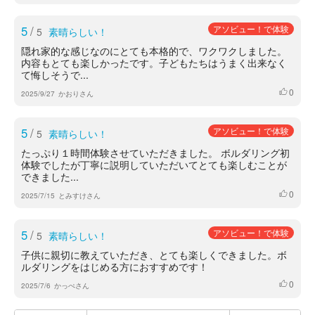
5
/
アソビュー！で体験
5
素晴らしい！
隠れ家的な感じなのにとても本格的で、ワクワクしました。
内容もとても楽しかったです。子どもたちはうまく出来なく
て悔しそうで...
0
いいね
2025/9/27
かおりさん
5
/
アソビュー！で体験
5
素晴らしい！
たっぷり１時間体験させていただきました。 ボルダリング初
体験でしたが丁寧に説明していただいてとても楽しむことが
できました...
0
いいね
2025/7/15
とみすけさん
5
/
アソビュー！で体験
5
素晴らしい！
子供に親切に教えていただき、とても楽しくできました。ボ
ルダリングをはじめる方におすすめです！
0
いいね
2025/7/6
かっぺさん