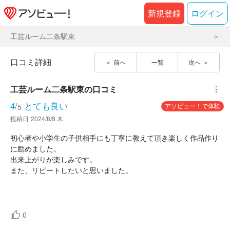
新規登録
ログイン
工芸ルーム二条駅東
口コミ詳細
前へ
一覧
次へ
工芸ルーム二条駅東
の口コミ
︙
4
/
とても良い
アソビュー！で体験
5
投稿日
2024/8/8 木
初心者や小学生の子供相手にも丁寧に教えて頂き楽しく作品作り
に励めました。
出来上がりが楽しみです。
また、リピートしたいと思いました。
0