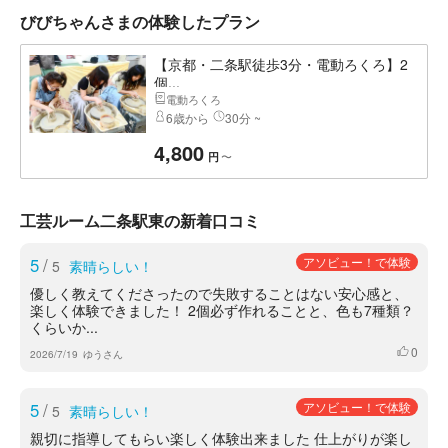
びびちゃんさまの体験したプラン
【京都・二条駅徒歩3分・電動ろくろ】2
個...
電動ろくろ
6歳から
30分 ~
4,800
〜
円
工芸ルーム二条駅東の新着口コミ
5
/
アソビュー！で体験
5
素晴らしい！
優しく教えてくださったので失敗することはない安心感と、
楽しく体験できました！ 2個必ず作れることと、色も7種類？
くらいか...
0
いいね
2026/7/19
ゆうさん
5
/
アソビュー！で体験
5
素晴らしい！
親切に指導してもらい楽しく体験出来ました 仕上がりが楽し