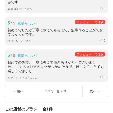
みです
0
いいね
2026/2/8
たろうさん
5
/
アソビュー！で体験
5
素晴らしい！
初めてでしたが丁寧に教えてもらえて、無事作ることができ
てよかったです。
0
いいね
2025/11/4
とりさん
5
/
アソビュー！で体験
5
素晴らしい！
初めての陶芸、丁寧に教えて頂きありがとうございまし
た。 力の入れ方のコツがつかめそうで、難しくて、とても
楽しくできまし...
0
いいね
2024/12/12
きょうこさん
前へ
口コミ一覧（89）
次へ
この店舗のプラン
全1件