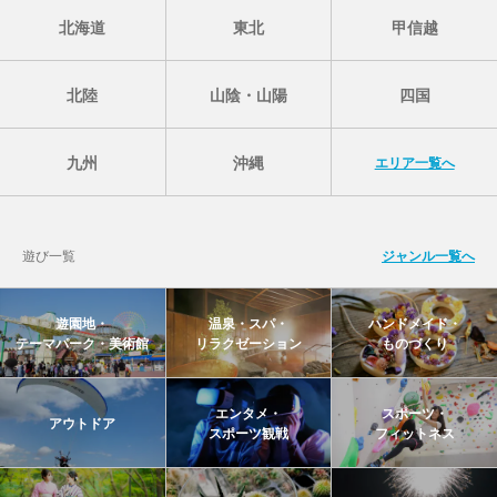
北海道
東北
甲信越
北陸
山陰・山陽
四国
九州
沖縄
エリア一覧へ
遊び一覧
ジャンル一覧へ
遊園地・
温泉・スパ・
ハンドメイド・
テーマパーク・美術館
リラクゼーション
ものづくり
エンタメ・
スポーツ・
アウトドア
スポーツ観戦
フィットネス