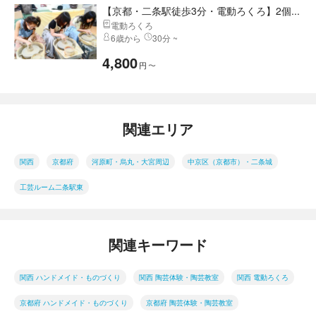
【京都・二条駅徒歩3分・電動ろくろ】2個...
電動ろくろ
6歳から
30分 ~
4,800
円
〜
関連エリア
関西
京都府
河原町・烏丸・大宮周辺
中京区（京都市）・二条城
工芸ルーム二条駅東
関連キーワード
関西 ハンドメイド・ものづくり
関西 陶芸体験・陶芸教室
関西 電動ろくろ
京都府 ハンドメイド・ものづくり
京都府 陶芸体験・陶芸教室