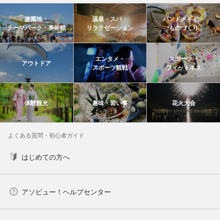
遊園地・
温泉・スパ・
ハンドメイド・
テーマパーク・美術館
リラクゼーション
ものづくり
エンタメ・
スポーツ・
アウトドア
スポーツ観戦
フィットネス
体験観光
趣味・習い事
花火大会
よくある質問・初心者ガイド
はじめての方へ
アソビュー！ヘルプセンター