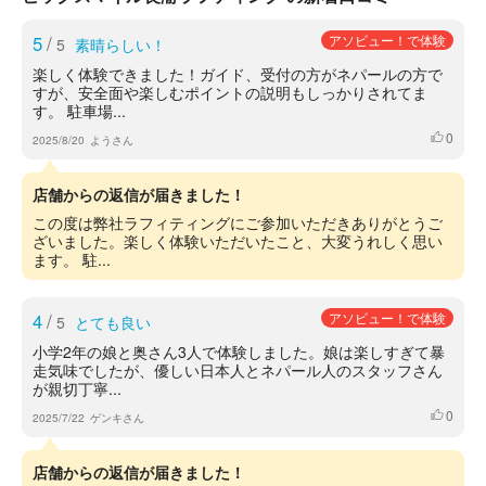
5
/
アソビュー！で体験
5
素晴らしい！
楽しく体験できました！ガイド、受付の方がネパールの方で
すが、安全面や楽しむポイントの説明もしっかりされてま
す。 駐車場...
0
いいね
2025/8/20
ようさん
店舗からの返信が届きました！
この度は弊社ラフィティングにご参加いただきありがとうご
ざいました。楽しく体験いただいたこと、大変うれしく思い
ます。 駐...
4
/
アソビュー！で体験
5
とても良い
小学2年の娘と奥さん3人で体験しました。娘は楽しすぎて暴
走気味でしたが、優しい日本人とネパール人のスタッフさん
が親切丁寧...
0
いいね
2025/7/22
ゲンキさん
店舗からの返信が届きました！