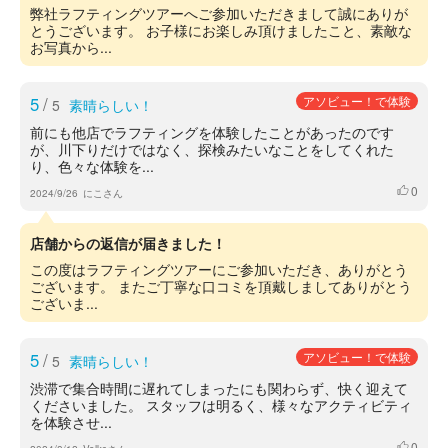
弊社ラフティングツアーへご参加いただきまして誠にありが
とうございます。 お子様にお楽しみ頂けましたこと、素敵な
お写真から...
5
/
アソビュー！で体験
5
素晴らしい！
前にも他店でラフティングを体験したことがあったのです
が、川下りだけではなく、探検みたいなことをしてくれた
り、色々な体験を...
0
いいね
2024/9/26
にこさん
店舗からの返信が届きました！
この度はラフティングツアーにご参加いただき、ありがとう
ございます。 またご丁寧な口コミを頂戴しましてありがとう
ございま...
5
/
アソビュー！で体験
5
素晴らしい！
渋滞で集合時間に遅れてしまったにも関わらず、快く迎えて
くださいました。 スタッフは明るく、様々なアクティビティ
を体験させ...
0
いいね