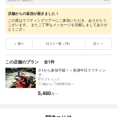
2024/8/12
Volksさん
店舗からの返信が届きました！
この度はラフティングツアーにご参加いただき、ありがとう
ございます。 またご丁寧なメッセージを頂戴しましてありが
とうござ...
前へ
口コミ一覧（19）
次へ
この店舗のプラン
全1件
小1から参加可能！＜長瀞半日ラフティン
グ...
ラフティング
7歳から
3時間15分 ~
5,480
円
〜