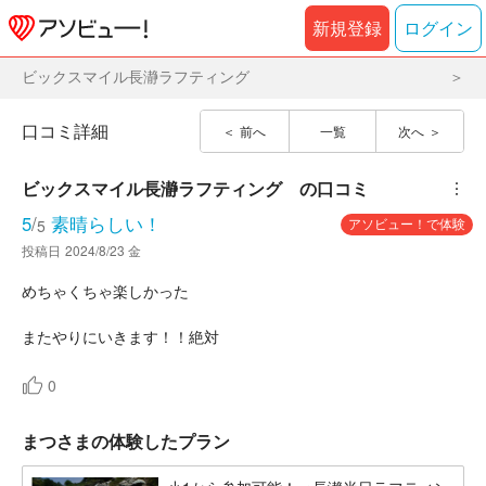
新規登録
ログイン
ビックスマイル長瀞ラフティング
口コミ詳細
前へ
一覧
次へ
ビックスマイル長瀞ラフティング	
の口コミ
︙
5
/
素晴らしい！
アソビュー！で体験
5
投稿日
2024/8/23 金
めちゃくちゃ楽しかった
またやりにいきます！！絶対
0
まつさまの体験したプラン