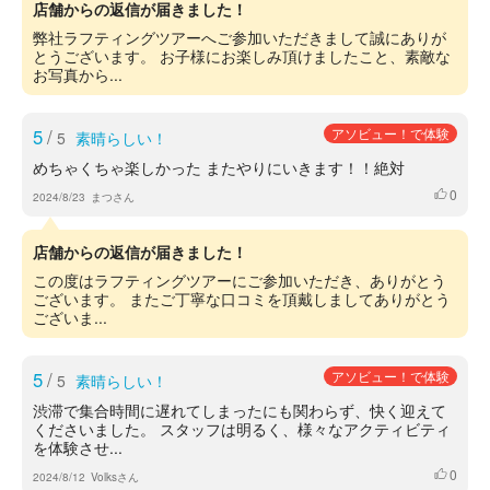
店舗からの返信が届きました！
弊社ラフティングツアーへご参加いただきまして誠にありが
とうございます。 お子様にお楽しみ頂けましたこと、素敵な
お写真から...
5
/
アソビュー！で体験
5
素晴らしい！
めちゃくちゃ楽しかった またやりにいきます！！絶対
0
いいね
2024/8/23
まつさん
店舗からの返信が届きました！
この度はラフティングツアーにご参加いただき、ありがとう
ございます。 またご丁寧な口コミを頂戴しましてありがとう
ございま...
5
/
アソビュー！で体験
5
素晴らしい！
渋滞で集合時間に遅れてしまったにも関わらず、快く迎えて
くださいました。 スタッフは明るく、様々なアクティビティ
を体験させ...
0
いいね
2024/8/12
Volksさん