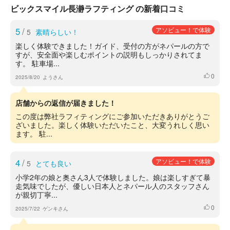
ビックスマイル長瀞ラフティング の新着口コミ
5
/
アソビュー！で体験
5
素晴らしい！
楽しく体験できました！ガイド、受付の方がネパールの方で
すが、安全面や楽しむポイントの説明もしっかりされてま
す。 駐車場...
0
いいね
2025/8/20
ようさん
店舗からの返信が届きました！
この度は弊社ラフィティングにご参加いただきありがとうご
ざいました。楽しく体験いただいたこと、大変うれしく思い
ます。 駐...
4
/
アソビュー！で体験
5
とても良い
小学2年の娘と奥さん3人で体験しました。娘は楽しすぎて暴
走気味でしたが、優しい日本人とネパール人のスタッフさん
が親切丁寧...
0
いいね
2025/7/22
ゲンキさん