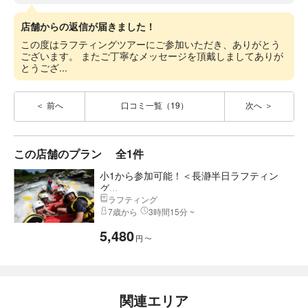
店舗からの返信が届きました！
この度はラフティングツアーにご参加いただき、ありがとう
ございます。 またご丁寧なメッセージを頂戴しましてありが
とうござ...
前へ
口コミ一覧（19）
次へ
この店舗のプラン
全1件
小1から参加可能！＜長瀞半日ラフティン
グ...
ラフティング
7歳から
3時間15分 ~
5,480
円
〜
関連エリア