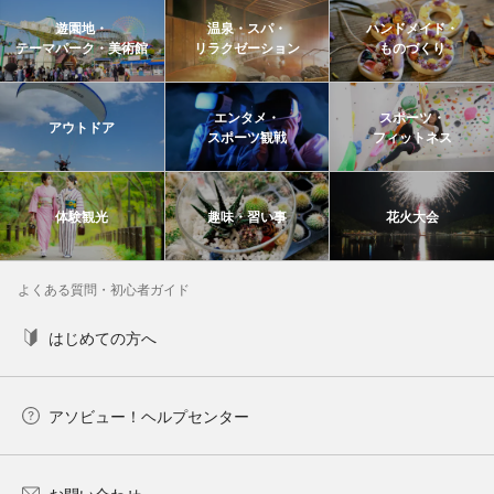
遊園地・
温泉・スパ・
ハンドメイド・
テーマパーク・美術館
リラクゼーション
ものづくり
エンタメ・
スポーツ・
アウトドア
スポーツ観戦
フィットネス
体験観光
趣味・習い事
花火大会
よくある質問・初心者ガイド
はじめての方へ
アソビュー！ヘルプセンター
お問い合わせ