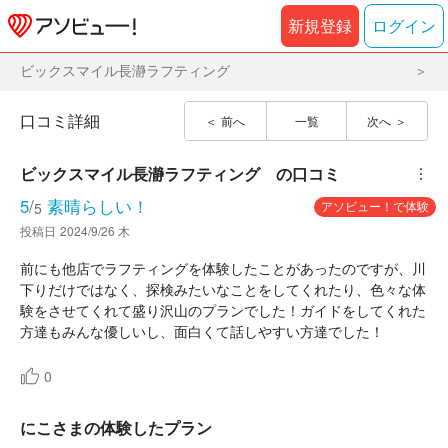
新規登録
ログイン
ビックスマイル長瀞ラフティング
口コミ詳細
前へ
一覧
次へ
ビックスマイル長瀞ラフティング	
の口コミ
︙
5
/
素晴らしい！
アソビュー！で体験
5
投稿日
2024/9/26 木
前にも他店でラフティングを体験したことがあったのですが、川
下りだけではなく、探検みたいなことをしてくれたり、色々な体
験をさせてくれて盛り沢山のプランでした！ガイドをしてくれた
方達もみんな優しいし、面白くて話しやすい方達でした！
0
にこさまの体験したプラン