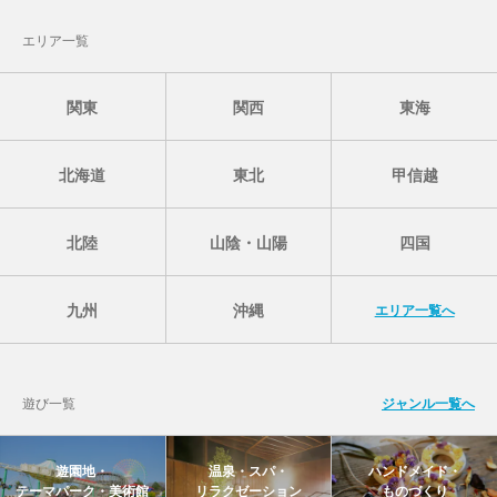
エリア一覧
関東
関西
東海
北海道
東北
甲信越
北陸
山陰・山陽
四国
九州
沖縄
エリア一覧へ
遊び一覧
ジャンル一覧へ
遊園地・
温泉・スパ・
ハンドメイド・
テーマパーク・美術館
リラクゼーション
ものづくり