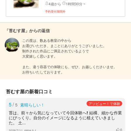
4歳から
1時間30分 ~
予約受付期間外
「苔むす屋」からの返信
この度は、数ある教室の中から

お選びいただき、まことにありがとうございました。

制作された作品にご満足されているようで

大変嬉しく思います。

また、違う容器での体験にも、ぜひ、お越しくださいませ。

お待ちいたしております。
苔むす屋の新着口コミ
5
/
アソビュー！で体験
5
素晴らしい！
苔は、前々から気になっていて今回体験へ❗️ 結構、細かな作業
にびっくり。自分のイメージになるように植えていきまし
た。 土...
0
いいね
2026/7/11
mimaさん