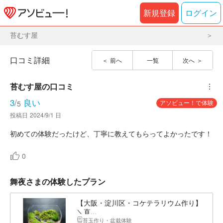
新規登録
ログイン
苔むす屋
口コミ詳細
前へ
一覧
次へ
苔むす屋
の口コミ
︙
3
/
良い
アソビュー！で体験
5
投稿日
2024/9/1 日
初めての体験だったけど、丁寧に教えてもらってよかったです！
0
舞夜さまの体験したプラン
【大阪・淀川区・コケテラリウム作り】
＼直...
苔玉作り・盆栽体験