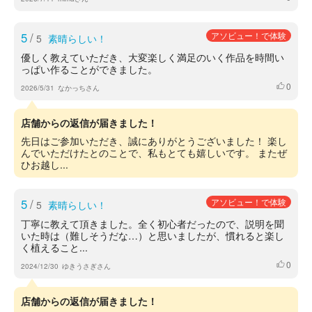
5
/
アソビュー！で体験
5
素晴らしい！
優しく教えていただき、大変楽しく満足のいく作品を時間い
っぱい作ることができました。
0
いいね
2026/5/31
なかっちさん
店舗からの返信が届きました！
先日はご参加いただき、誠にありがとうございました！ 楽し
んでいただけたとのことで、私もとても嬉しいです。 またぜ
ひお越し...
5
/
アソビュー！で体験
5
素晴らしい！
丁寧に教えて頂きました。全く初心者だったので、説明を聞
いた時は（難しそうだな…）と思いましたが、慣れると楽し
く植えること...
0
いいね
2024/12/30
ゆきうさぎさん
店舗からの返信が届きました！