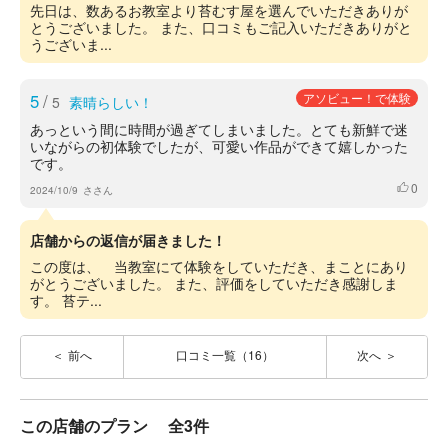
先日は、数あるお教室より苔むす屋を選んでいただきありが
とうございました。 また、口コミもご記入いただきありがと
うございま...
5
/
アソビュー！で体験
5
素晴らしい！
あっという間に時間が過ぎてしまいました。とても新鮮で迷
いながらの初体験でしたが、可愛い作品ができて嬉しかった
です。
0
いいね
2024/10/9
ささん
店舗からの返信が届きました！
この度は、 当教室にて体験をしていただき、まことにあり
がとうございました。 また、評価をしていただき感謝しま
す。 苔テ...
前へ
口コミ一覧（16）
次へ
この店舗のプラン
全3件