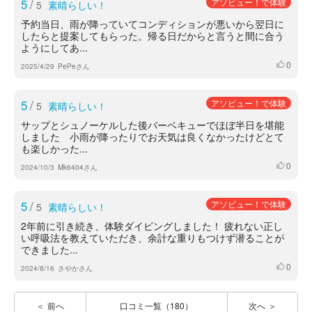
5
/
アソビュー！で体験
5
素晴らしい！
予約当日、雨が降っていてコンディションが悪いから翌日に
したらと提案してもらった。帰る日だからと言うと間に合う
ようにしてあ...
0
いいね
2025/4/29
PePeさん
5
/
アソビュー！で体験
5
素晴らしい！
サップとシュノーケルした後バーベキューでほぼ半日を堪能
しました 小雨が降ったりでお天気は良くなかったけどとて
も楽しかった...
0
いいね
2024/10/3
Mk6404さん
5
/
アソビュー！で体験
5
素晴らしい！
2年前に引き続き、体験ダイビングしました！ 疲れない正し
い呼吸法を教えていただき、余計な重りもつけず潜ることが
できました...
0
いいね
2024/8/16
さやかさん
前へ
口コミ一覧（180）
次へ