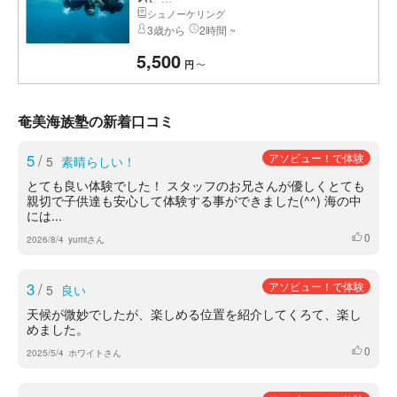
シュノーケリング
3歳から
2時間 ~
5,500
〜
円
奄美海族塾の新着口コミ
5
/
アソビュー！で体験
5
素晴らしい！
とても良い体験でした！ スタッフのお兄さんが優しくとても
親切で子供達も安心して体験する事ができました(^^) 海の中
には...
0
いいね
2026/8/4
yumiさん
3
/
アソビュー！で体験
5
良い
天候が微妙でしたが、楽しめる位置を紹介してくろて、楽し
めました。
0
いいね
2025/5/4
ホワイトさん