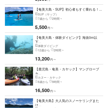
【奄美大島・SUP】初心者もすぐ乗れる！...
SUP（サップ）
7歳から
2時間 ~
5,500
円
〜
【奄美大島・体験ダイビング】海抜0m以
下...
体験ダイビング
12歳から
2時間 ~
13,200
円
〜
【鹿児島・奄美・カヤック】マングローブ
カ...
カヌー・カヤック
6歳から
9時間 ~
16,500
円
〜
【奄美大島】大人気のスノーケリングまた
は...