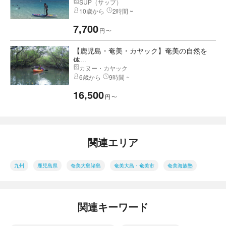
SUP（サップ）
10歳から
2時間 ~
7,700
円
〜
【鹿児島・奄美・カヤック】奄美の自然を
体...
カヌー・カヤック
6歳から
9時間 ~
16,500
円
〜
関連エリア
九州
鹿児島県
奄美大島諸島
奄美大島・奄美市
奄美海族塾
関連キーワード