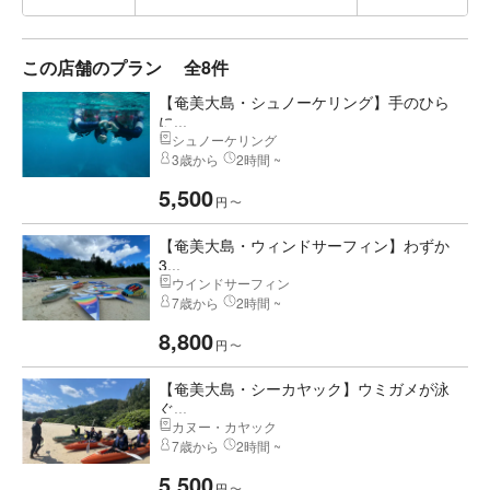
この店舗のプラン
全8件
【奄美大島・シュノーケリング】手のひら
に...
シュノーケリング
3歳から
2時間 ~
5,500
円
〜
【奄美大島・ウィンドサーフィン】わずか
3...
ウインドサーフィン
7歳から
2時間 ~
8,800
円
〜
【奄美大島・シーカヤック】ウミガメが泳
ぐ...
カヌー・カヤック
7歳から
2時間 ~
5,500
円
〜