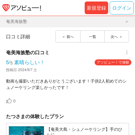
新規登録
ログイン
奄美海族塾
口コミ詳細
前へ
一覧
次へ
奄美海族塾
の口コミ
︙
5
/
素晴らしい！
アソビュー！で体験
5
投稿日
2024/9/7 土
動画も撮影いただきありがとうございます！子供2人初めてのシ
ュノーケリング楽しかったです！
0
たつさまの体験したプラン
【奄美大島・シュノーケリング】手のひ
らに...