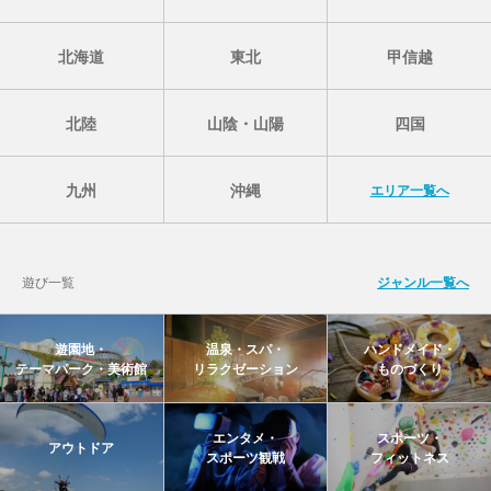
北海道
東北
甲信越
北陸
山陰・山陽
四国
九州
沖縄
エリア一覧へ
遊び一覧
ジャンル一覧へ
遊園地・
温泉・スパ・
ハンドメイド・
テーマパーク・美術館
リラクゼーション
ものづくり
エンタメ・
スポーツ・
アウトドア
スポーツ観戦
フィットネス