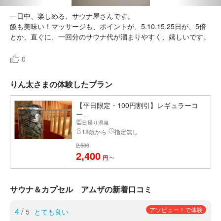
一日中、楽しめる、サウナ屋さんです。
飯も美味い！マッサージも、ポイントが、5.10.15.25日が、5倍
とか、直ぐに、一回分のサウナ代が溜まりやすく、嬉しいです。
0
りん太さまの体験したプラン
【平日限定・100円割引】レギュラーコ
ー...
日帰り温泉
18歳から
指定無し
2,500
2,400
〜
円
サウナ＆カプセル アムザの新着口コミ
4
/
アソビュー！で体験
5
とても良い