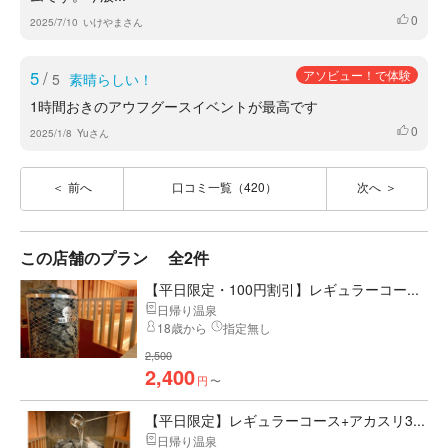
0
いいね
2025/7/10
いけやまさん
5
/
アソビュー！で体験
5
素晴らしい！
1時間おきのアウフグースイベントが最高です
0
いいね
2025/1/8
Yuさん
前へ
口コミ一覧（420）
次へ
この店舗のプラン
全2件
【平日限定・100円割引】レギュラーコー...
日帰り温泉
18歳から
指定無し
2,500
2,400
円
〜
【平日限定】レギュラーコース+アカスリ3...
日帰り温泉