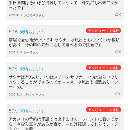
平日昼間はそれほど混雑していなくて、外気浴も出来て良か
ったです
0
いいね
2026/4/17
おふろすきさん
5
/
アソビュー！で体験
5
素晴らしい！
清潔で居心地がいいです サウナ、水風呂ともにいくつか種類
があり、その時の気分に応じて選べるので快適です
0
いいね
2025/11/6
ゆーろさん
5
/
アソビュー！で体験
5
素晴らしい！
サウナは3つあり、1つはスチームサウナ。 1つは自らロウリ
ュウすることができるのでオススメ。水風呂も複数あり、プ
ールのよ...
0
いいね
2025/8/21
ジャンパーさん
5
/
アソビュー！で体験
5
素晴らしい！
アカスリの予約は電話では出来ません。フロントに着いてか
ら「今なら空きがあるか否か」をだけ確認してもらうシステ
ムです。今般...