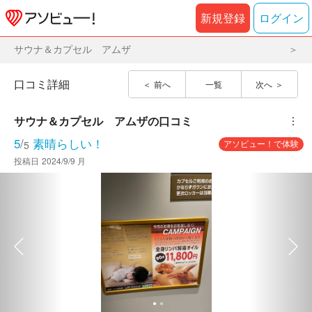
新規登録
ログイン
サウナ＆カプセル アムザ
口コミ詳細
前へ
一覧
次へ
サウナ＆カプセル　アムザ
の口コミ
︙
5
/
素晴らしい！
アソビュー！で体験
5
投稿日
2024/9/9 月