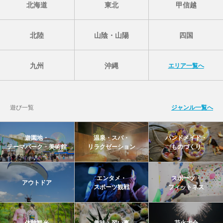
北海道
東北
甲信越
北陸
山陰・山陽
四国
九州
沖縄
エリア一覧へ
遊び一覧
ジャンル一覧へ
遊園地・
温泉・スパ・
ハンドメイド・
テーマパーク・美術館
リラクゼーション
ものづくり
エンタメ・
スポーツ・
アウトドア
スポーツ観戦
フィットネス
体験観光
趣味・習い事
花火大会