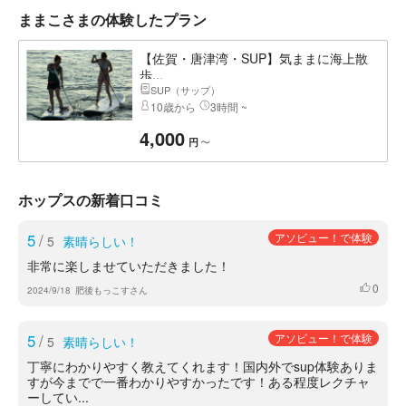
ままこさまの体験したプラン
【佐賀・唐津湾・SUP】気ままに海上散
歩...
SUP（サップ）
10歳から
3時間 ~
4,000
〜
円
ホップスの新着口コミ
5
/
アソビュー！で体験
5
素晴らしい！
非常に楽しませていただきました！
0
いいね
2024/9/18
肥後もっこすさん
5
/
アソビュー！で体験
5
素晴らしい！
丁寧にわかりやすく教えてくれます！国内外でsup体験ありま
すが今までで一番わかりやすかったです！ある程度レクチャ
ーしてい...