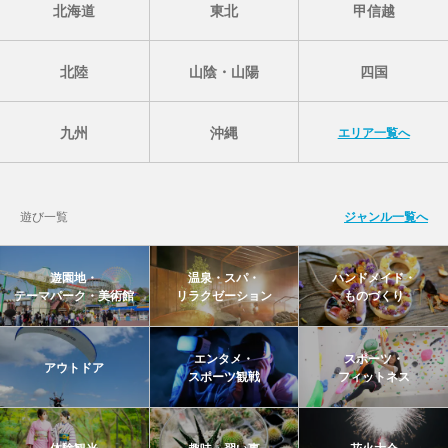
北海道
東北
甲信越
北陸
山陰・山陽
四国
九州
沖縄
エリア一覧へ
遊び一覧
ジャンル一覧へ
遊園地・
温泉・スパ・
ハンドメイド・
テーマパーク・美術館
リラクゼーション
ものづくり
エンタメ・
スポーツ・
アウトドア
スポーツ観戦
フィットネス