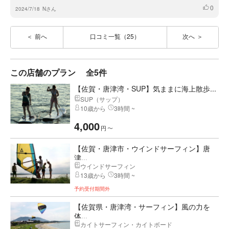
0
いいね
2024/7/18
Nさん
前へ
口コミ一覧（25）
次へ
この店舗のプラン
全5件
【佐賀・唐津湾・SUP】気ままに海上散歩...
SUP（サップ）
10歳から
3時間 ~
4,000
円
〜
【佐賀・唐津市・ウインドサーフィン】唐
津...
ウインドサーフィン
13歳から
3時間 ~
予約受付期間外
【佐賀県・唐津湾・サーフィン】風の力を
体...
カイトサーフィン・カイトボード