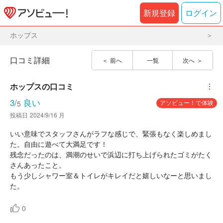
新規登録
ログイン
ホップス
口コミ詳細
前へ
一覧
次へ
ホップス
の口コミ
︙
3
/
良い
アソビュー！で体験
5
投稿日
2024/9/16 月
いい意味でスタッフさんがラフな感じで、緊張もなく楽しめまし
た。自由に遊べて大満足です！
残念だったのは、満潮のせいで浜辺に打ち上げられたゴミがたく
さんあったこと。
もう少しシャワー室＆トイレがキレイだと嬉しいなーと思いまし
た。
0