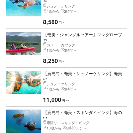
金...
シュノーケリング
4歳から
2時間 ~
8,580
円
〜
【奄美・ジャングルツアー】マングローブ
カ...
カヌー・カヤック
1歳から
3時間 ~
8,250
円
〜
【鹿児島・奄美・シュノーケリング】奄美
の...
シュノーケリング
4歳から
3時間 ~
11,000
円
〜
【鹿児島・奄美・スキンダイビング】海の
中...
素潜り・スキンダイビング
13歳から
2時間30分 ~