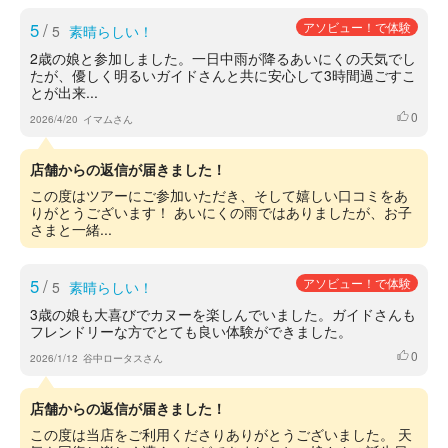
5
/
アソビュー！で体験
5
素晴らしい！
2歳の娘と参加しました。一日中雨が降るあいにくの天気でし
たが、優しく明るいガイドさんと共に安心して3時間過ごすこ
とが出来...
0
いいね
2026/4/20
イマムさん
店舗からの返信が届きました！
この度はツアーにご参加いただき、そして嬉しい口コミをあ
りがとうございます！ あいにくの雨ではありましたが、お子
さまと一緒...
5
/
アソビュー！で体験
5
素晴らしい！
3歳の娘も大喜びでカヌーを楽しんでいました。ガイドさんも
フレンドリーな方でとても良い体験ができました。
0
いいね
2026/1/12
谷中ロータスさん
店舗からの返信が届きました！
この度は当店をご利用くださりありがとうございました。 天