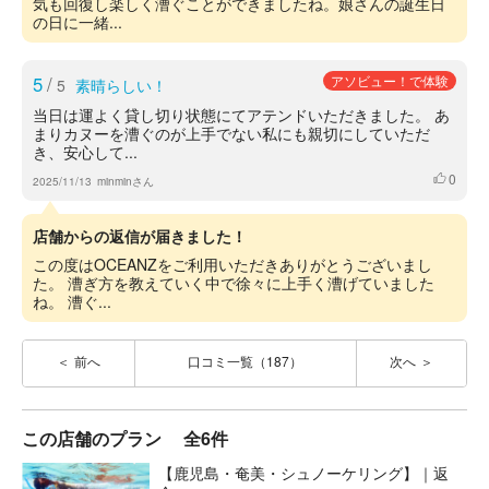
気も回復し楽しく漕ぐことができましたね。娘さんの誕生日
の日に一緒...
5
/
アソビュー！で体験
5
素晴らしい！
当日は運よく貸し切り状態にてアテンドいただきました。 あ
まりカヌーを漕ぐのが上手でない私にも親切にしていただ
き、安心して...
0
いいね
2025/11/13
minminさん
店舗からの返信が届きました！
この度はOCEANZをご利用いただきありがとうございまし
た。 漕ぎ方を教えていく中で徐々に上手く漕げていました
ね。 漕ぐ...
前へ
口コミ一覧（187）
次へ
この店舗のプラン
全6件
【鹿児島・奄美・シュノーケリング】｜返