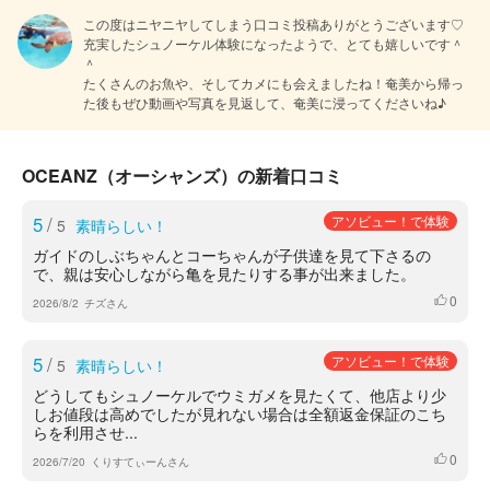
この度はニヤニヤしてしまう口コミ投稿ありがとうございます♡
充実したシュノーケル体験になったようで、とても嬉しいです＾
＾

たくさんのお魚や、そしてカメにも会えましたね！奄美から帰っ
た後もぜひ動画や写真を見返して、奄美に浸ってくださいね♪
OCEANZ（オーシャンズ）の新着口コミ
5
/
アソビュー！で体験
5
素晴らしい！
ガイドのしぶちゃんとコーちゃんが子供達を見て下さるの
で、親は安心しながら亀を見たりする事が出来ました。
0
いいね
2026/8/2
チズさん
5
/
アソビュー！で体験
5
素晴らしい！
どうしてもシュノーケルでウミガメを見たくて、他店より少
しお値段は高めでしたが見れない場合は全額返金保証のこち
らを利用させ...
0
いいね
2026/7/20
くりすてぃーんさん