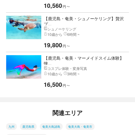
10,560
円
〜
【鹿児島・奄美・シュノーケリング】贅沢
プ...
シュノーケリング
10歳から
6時間 ~
19,800
円
〜
【鹿児島・奄美・マーメイドスイム体験】
憧...
コスプレ体験・変身写真
10歳から
3時間 ~
16,500
円
〜
関連エリア
九州
鹿児島県
奄美大島諸島
奄美大島・奄美市