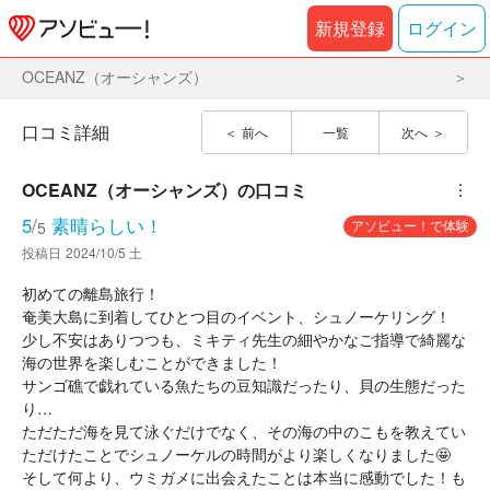
新規登録
ログイン
OCEANZ（オーシャンズ）
口コミ詳細
前へ
一覧
次へ
OCEANZ（オーシャンズ）
の口コミ
︙
5
/
素晴らしい！
アソビュー！で体験
5
投稿日
2024/10/5 土
初めての離島旅行！
奄美大島に到着してひとつ目のイベント、シュノーケリング！
少し不安はありつつも、ミキティ先生の細やかなご指導で綺麗な
海の世界を楽しむことができました！
サンゴ礁で戯れている魚たちの豆知識だったり、貝の生態だった
り…
ただただ海を見て泳ぐだけでなく、その海の中のこもを教えてい
ただけたことでシュノーケルの時間がより楽しくなりました🤩
そして何より、ウミガメに出会えたことは本当に感動でした！も