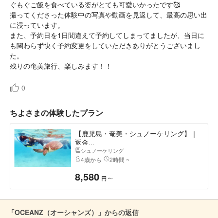
ぐもぐご飯を食べている姿がとても可愛いかったです🥰
撮ってくださった体験中の写真や動画を見返して、最高の思い出
に浸っています。
また、予約日を1日間違えて予約してしまってましたが、当日に
も関わらず快く予約変更をしていただきありがとうございまし
た。
残りの奄美旅行、楽しみます！！
0
ちよさまの体験したプラン
【鹿児島・奄美・シュノーケリング】｜
返金...
シュノーケリング
4歳から
2時間 ~
8,580
〜
円
「OCEANZ（オーシャンズ）」からの返信