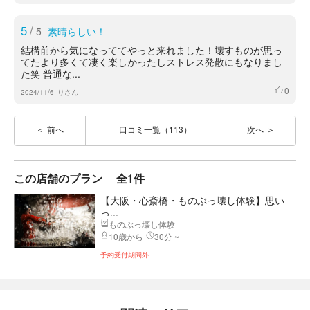
5
/
5
素晴らしい！
結構前から気になっててやっと来れました！壊すものが思っ
てたより多くて凄く楽しかったしストレス発散にもなりまし
た笑 普通な...
0
いいね
2024/11/6
りさん
前へ
口コミ一覧（113）
次へ
この店舗のプラン
全1件
【大阪・心斎橋・ものぶっ壊し体験】思い
っ...
ものぶっ壊し体験
10歳から
30分 ~
予約受付期間外