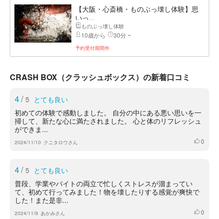
【大阪・心斎橋・ものぶっ壊し体験】思
いっ...
ものぶっ壊し体験
10歳から
30分 ~
予約受付期間外
CRASH BOX（クラッシュボックス）の新着口コミ
4
/
5
とても良い
初めての体験で感動しました。 自分の中にある悪い思いを一
掃して、新たな心に満たされました。 心と体のリフレッシュ
ができま...
0
いいね
2024/11/10
クニタロウさん
4
/
5
とても良い
普段、学業やバイトの両立で忙しくストレスが溜まってい
て、初めて行ってみました！物を壊したりする感覚が爽快で
した！また是非...
0
いいね
2024/11/9
あかみさん