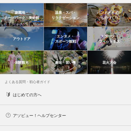
遊園地・
温泉・スパ・
ハンドメイド・
テーマパーク・美術館
リラクゼーション
ものづくり
エンタメ・
スポーツ・
アウトドア
スポーツ観戦
フィットネス
体験観光
趣味・習い事
花火大会
よくある質問・初心者ガイド
はじめての方へ
アソビュー！ヘルプセンター