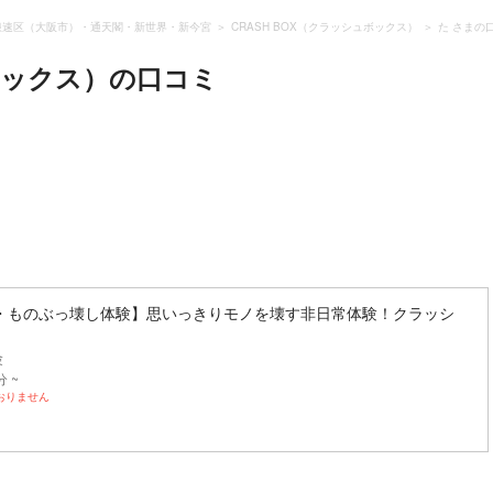
浪速区（大阪市）・通天閣・新世界・新今宮
CRASH BOX（クラッシュボックス）
た さまの
ボックス）
の口コミ
。
・ものぶっ壊し体験】思いっきりモノを壊す非日常体験！クラッシ
験
分 ~
おりません