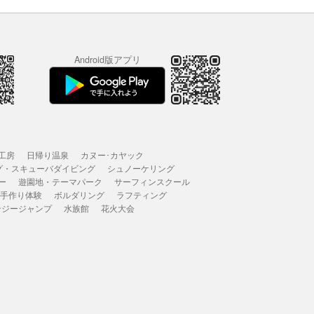
Android版アプリ
工房
日帰り温泉
カヌー･カヤック
グ・スキューバダイビング
シュノーケリング
ー
遊園地・テーマパーク
サーフィンスクール
 手作り体験
ボルダリング
ラフティング
ンジージャンプ
水族館
花火大会