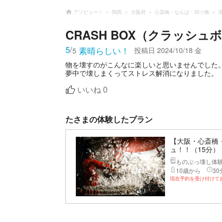
アソビュー！
関西
大阪府
心斎橋・なんば・四ツ橋
CRASH BOX（クラッシュ
5
/
素晴らしい！
投稿日
2024/10/18 金
5
物を壊すのがこんなに楽しいと思いませんでした
夢中で壊しまくってストレス解消になりました。
いいね
0
たさまの体験したプラン
【大阪・心斎橋
ュ！！（15分）
ものぶっ壊し体
10歳から
30
現在予約を受け付けて