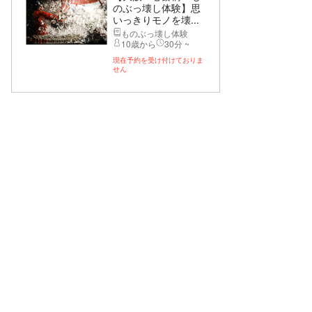
のぶっ壊し体験】思
いっきりモノを壊...
ものぶっ壊し体験
10歳から
30分 ~
現在予約を受け付けておりま
せん