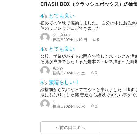
CRASH BOX（クラッシュボックス）の新
とても良い
4
/
5
初めての体験で感動しました。 自分の中にある悪
体のリフレッシュができました
クニタロウ
0
投稿日
2024/11/10 日
とても良い
4
/
5
普段、学業やバイトの両立で忙しくストレスが溜
感覚が爽快でした！また是非ストレス溜まった時
あかみ
0
投稿日
2024/11/9 土
素晴らしい！
5
/
5
結構前から気になっててやっと来れました！壊す
散にもなりました笑 普通なら経験できない事をでき
り
0
投稿日
2024/11/6 水
前の口コミへ