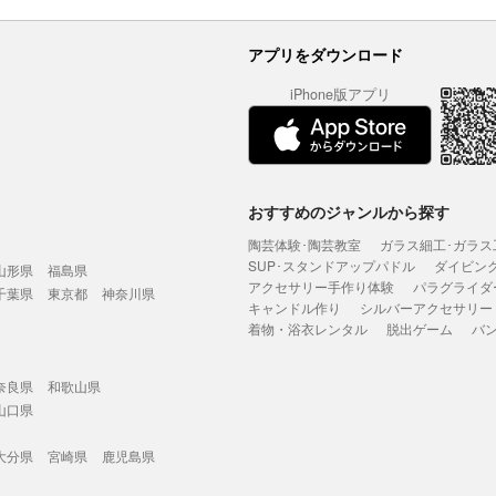
アプリをダウンロード
iPhone版アプリ
おすすめのジャンルから探す
陶芸体験･陶芸教室
ガラス細工･ガラス
SUP･スタンドアップパドル
ダイビン
山形県
福島県
アクセサリー手作り体験
パラグライダ
千葉県
東京都
神奈川県
キャンドル作り
シルバーアクセサリー
着物・浴衣レンタル
脱出ゲーム
バ
奈良県
和歌山県
山口県
大分県
宮崎県
鹿児島県