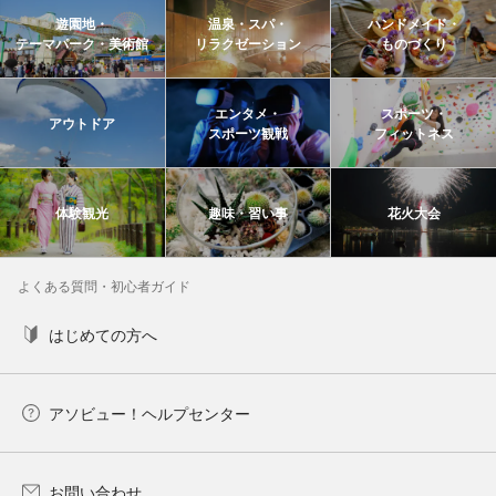
遊園地・
温泉・スパ・
ハンドメイド・
テーマパーク・美術館
リラクゼーション
ものづくり
エンタメ・
スポーツ・
アウトドア
スポーツ観戦
フィットネス
体験観光
趣味・習い事
花火大会
よくある質問・初心者ガイド
はじめての方へ
アソビュー！ヘルプセンター
お問い合わせ