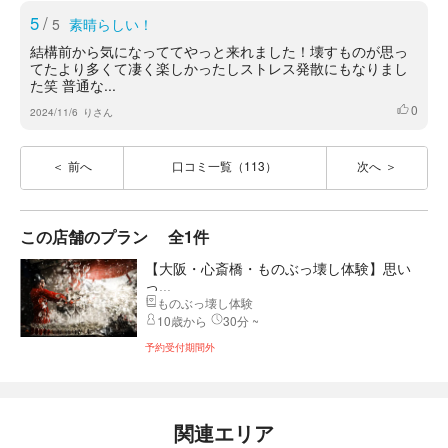
5
/
5
素晴らしい！
結構前から気になっててやっと来れました！壊すものが思っ
てたより多くて凄く楽しかったしストレス発散にもなりまし
た笑 普通な...
0
いいね
2024/11/6
りさん
前へ
口コミ一覧（113）
次へ
この店舗のプラン
全1件
【大阪・心斎橋・ものぶっ壊し体験】思い
っ...
ものぶっ壊し体験
10歳から
30分 ~
予約受付期間外
関連エリア