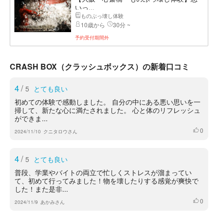
いっ...
ものぶっ壊し体験
10歳から
30分 ~
予約受付期間外
CRASH BOX（クラッシュボックス）の新着口コミ
4
/
5
とても良い
初めての体験で感動しました。 自分の中にある悪い思いを一
掃して、新たな心に満たされました。 心と体のリフレッシュ
ができま...
0
いいね
2024/11/10
クニタロウさん
4
/
5
とても良い
普段、学業やバイトの両立で忙しくストレスが溜まってい
て、初めて行ってみました！物を壊したりする感覚が爽快で
した！また是非...
0
いいね
2024/11/9
あかみさん