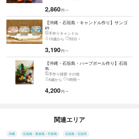
2,860
円
〜
【沖縄・石垣島・キャンドル作り】サンゴ
砂...
手作りキャンドル
10歳から
55分 ~
3,190
円
〜
【沖縄・石垣島・ハーブボール作り】石垣
島...
手作り雑貨 その他
6歳から
1時間 ~
4,200
円
〜
関連エリア
沖縄
石垣島・西表島・竹富島
石垣島・石垣市