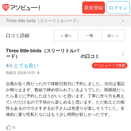
新規登録
ログイン
Three little birds（スリーリトルバード）
口コミ詳細
前へ
一覧
次へ
Three little birds（スリーリトルバ
︙
ード）
の口コミ
4
/
とても良い
アソビュー！で体験
5
投稿日
2024/10/31 木
台風が近く雨だったので体験日前日に予約しました。当日は電話
が鳴り止まず、数組で締め切られているようでした。雨模様だっ
たら直ぐに予約したほうがいいと思います。丁寧に作り方を教え
ていだだけるので子供から楽しめると思います。ただ粘土との相
性もあるので小さすぎるお子さんは色塗りが楽しそうでした。全
体的に凝り性私たちにはもう少し時間が欲しかったです。
0