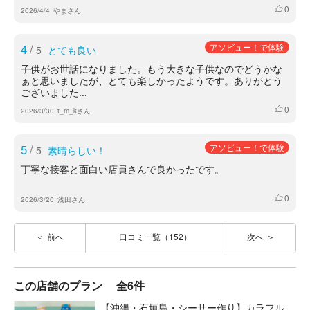
0
いいね
2026/4/4
やまさん
4
/
アソビュー！で体験
5
とても良い
子供がお世話になりました。もう大きな子供なのでどうかな
ぁと思いましたが、とても楽しかったようです。ありがとう
ございました...
0
いいね
2026/3/30
t_m_kさん
5
/
アソビュー！で体験
5
素晴らしい！
丁寧な接客と面白い店員さんで良かったです。
0
いいね
2026/3/20
浅田さん
前へ
口コミ一覧（152）
次へ
この店舗のプラン
全6件
【沖縄・石垣島・シーサー作り】カラフル