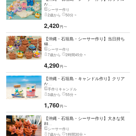
な...
シーサー作り
2歳から
50分 ~
2,420
円
〜
【沖縄・石垣島・シーサー作り】当日持ち
帰...
シーサー作り
7歳から
2時間45分 ~
4,290
円
〜
【沖縄・石垣島・キャンドル作り】クリア
な...
手作りキャンドル
3歳から
55分 ~
1,760
円
〜
【沖縄・石垣島・シーサー作り】大きな笑
顔...
シーサー作り
7歳から
1時間30分 ~