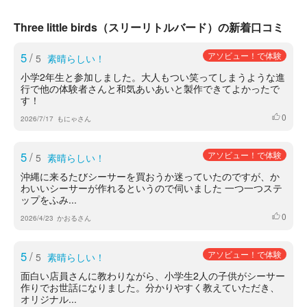
Three little birds（スリーリトルバード）の新着口コミ
5
/
アソビュー！で体験
5
素晴らしい！
小学2年生と参加しました。大人もつい笑ってしまうような進
行で他の体験者さんと和気あいあいと製作できてよかったで
す！
0
いいね
2026/7/17
もにゃさん
5
/
アソビュー！で体験
5
素晴らしい！
沖縄に来るたびシーサーを買おうか迷っていたのですが、か
わいいシーサーが作れるというので伺いました 一つ一つステ
ップをふみ...
0
いいね
2026/4/23
かおるさん
5
/
アソビュー！で体験
5
素晴らしい！
面白い店員さんに教わりながら、小学生2人の子供がシーサー
作りでお世話になりました。分かりやすく教えていただき、
オリジナル...