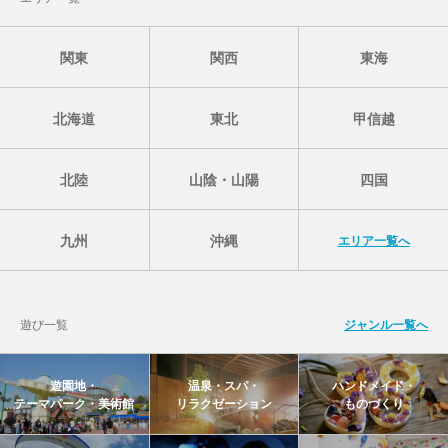
関東
関西
東海
北海道
東北
甲信越
北陸
山陰・山陽
四国
九州
沖縄
エリア一覧へ
遊び一覧
ジャンル一覧へ
遊園地・
温泉・スパ・
ハンドメイド・
テーマパーク・美術館
リラクゼーション
ものづくり