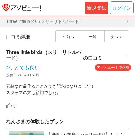
新規登録
ログイン
Three little birds（スリーリトルバード）
口コミ詳細
前へ
一覧
次へ
Three little birds（スリーリトルバ
︙
ード）
の口コミ
4
/
とても良い
アソビュー！で体験
5
投稿日
2024/11/4 月
素敵な作品作ることができ記念になりました！
スタッフの方も親切でした。
0
なんさまの体験したプラン
【沖縄・石垣島・シーサー作り】カラフ