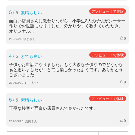
5
/
アソビュー！で体験
5
素晴らしい！
面白い店員さんに教わりながら、小学生2人の子供がシーサー
作りでお世話になりました。分かりやすく教えていただき、
オリジナル...
0
いいね
2026/4/4
やまさん
4
/
アソビュー！で体験
5
とても良い
子供がお世話になりました。もう大きな子供なのでどうかな
ぁと思いましたが、とても楽しかったようです。ありがとう
ございました...
0
いいね
2026/3/30
t_m_kさん
5
/
アソビュー！で体験
5
素晴らしい！
丁寧な接客と面白い店員さんで良かったです。
0
いいね
2026/3/20
浅田さん