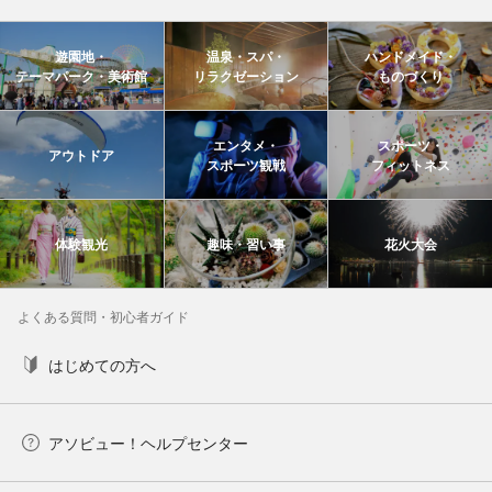
遊園地・
温泉・スパ・
ハンドメイド・
テーマパーク・美術館
リラクゼーション
ものづくり
エンタメ・
スポーツ・
アウトドア
スポーツ観戦
フィットネス
体験観光
趣味・習い事
花火大会
よくある質問・初心者ガイド
はじめての方へ
アソビュー！ヘルプセンター