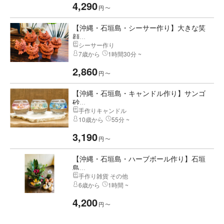
4,290
円
〜
【沖縄・石垣島・シーサー作り】大きな笑
顔...
シーサー作り
7歳から
1時間30分 ~
2,860
円
〜
【沖縄・石垣島・キャンドル作り】サンゴ
砂...
手作りキャンドル
10歳から
55分 ~
3,190
円
〜
【沖縄・石垣島・ハーブボール作り】石垣
島...
手作り雑貨 その他
6歳から
1時間 ~
4,200
円
〜