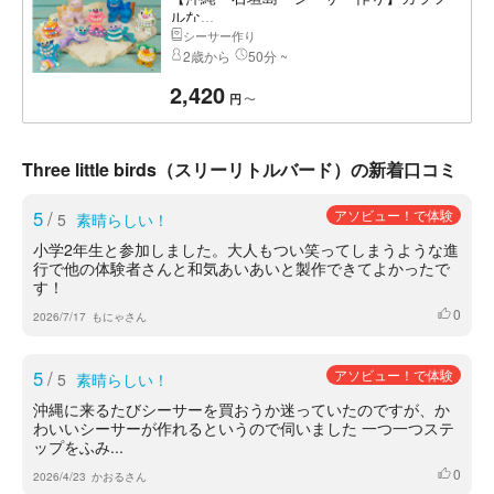
ルな...
シーサー作り
2歳から
50分 ~
2,420
〜
円
Three little birds（スリーリトルバード）の新着口コミ
5
/
アソビュー！で体験
5
素晴らしい！
小学2年生と参加しました。大人もつい笑ってしまうような進
行で他の体験者さんと和気あいあいと製作できてよかったで
す！
0
いいね
2026/7/17
もにゃさん
5
/
アソビュー！で体験
5
素晴らしい！
沖縄に来るたびシーサーを買おうか迷っていたのですが、か
わいいシーサーが作れるというので伺いました 一つ一つステ
ップをふみ...
0
いいね
2026/4/23
かおるさん