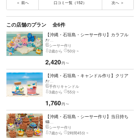
前へ
口コミ一覧（152）
次へ
この店舗のプラン
全6件
【沖縄・石垣島・シーサー作り】カラフル
な...
シーサー作り
2歳から
50分 ~
2,420
円
〜
【沖縄・石垣島・キャンドル作り】クリア
な...
手作りキャンドル
3歳から
55分 ~
1,760
円
〜
【沖縄・石垣島・シーサー作り】当日持ち
帰...
シーサー作り
7歳から
2時間45分 ~